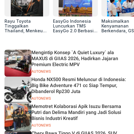
Rayu Toyota
EasyGo Indonesia
Maksimalkan
Tinggalkan
Luncurkan TMS
Kenyamanan
Thailand, Menkeu
EasyGo 2.0 Berbasis
Berkendara, GS
Purbaya Tawarkan
AI, Bantu Manajemen
Luncurkan EV
Insentif Besar demi
Transportasi End-to-
Auxiliary Batte
Jadikan Indonesia
End
GS CaRe di GII
Basis Produksi
2026
Mengintip Konsep `A Quiet Luxury` ala
ASEAN
MAXUS di GIIAS 2026, Hadirkan Jajaran
Premium Electric MPV
AUTONEWS
Honda NX500 Resmi Meluncur di Indonesia:
Big Bike Adventure 471 cc Siap Tempur,
Dibanderol Rp230 Juta
AUTONEWS
Memotret Kolaborasi Apik Isuzu Bersama
Putri dan Delima Mandiri yang Jadi Solusi
Bisnis Industri Kreatif
AUTONEWS
Chery Bawa Tiggo V di GIIAS 2026, SUV