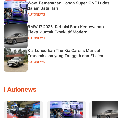
Wow, Pemesanan Honda Super-ONE Ludes
dalam Satu Hari
AUTONEWS
BMW i7 2026: Definisi Baru Kemewahan
Elektrik untuk Eksekutif Modern
AUTONEWS
Kia Luncurkan The Kia Carens Manual
Transmission yang Tangguh dan Efisien
AUTONEWS
Autonews