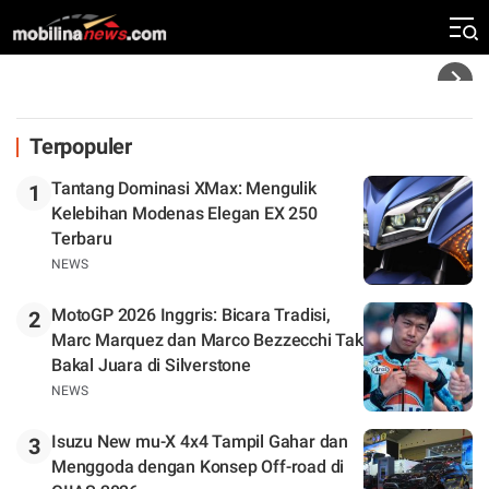
Klasemen
Headline
Terpopuler
Tantang Dominasi XMax: Mengulik
1
Kelebihan Modenas Elegan EX 250
Terbaru
NEWS
MotoGP 2026 Inggris: Bicara Tradisi,
2
Marc Marquez dan Marco Bezzecchi Tak
Bakal Juara di Silverstone
NEWS
Isuzu New mu-X 4x4 Tampil Gahar dan
3
Menggoda dengan Konsep Off-road di