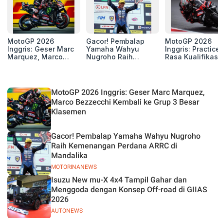
MotoGP 2026
Gacor! Pembalap
MotoGP 2026
Inggris: Geser Marc
Yamaha Wahyu
Inggris: Practic
Marquez, Marco
Nugroho Raih
Rasa Kualifikas
Bezzecchi Kembali
Kemenangan
Edan, 8 Pemba
ke Grup 3 Besar
Perdana ARRC di
Pecahkan Reko
Klasemen
Mandalika
Kecepatan
Silverstone!
MotoGP 2026 Inggris: Geser Marc Marquez,
Marco Bezzecchi Kembali ke Grup 3 Besar
Klasemen
Gacor! Pembalap Yamaha Wahyu Nugroho
Raih Kemenangan Perdana ARRC di
Mandalika
MOTORINANEWS
Isuzu New mu-X 4x4 Tampil Gahar dan
Menggoda dengan Konsep Off-road di GIIAS
2026
AUTONEWS