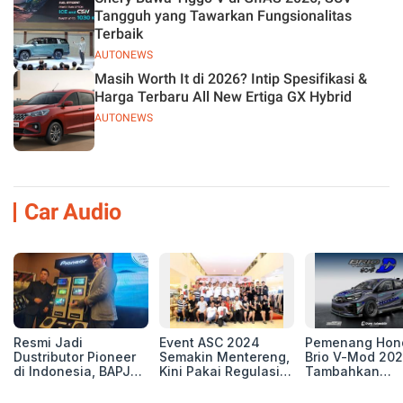
Tangguh yang Tawarkan Fungsionalitas
Terbaik
AUTONEWS
Masih Worth It di 2026? Intip Spesifikasi &
Harga Terbaru All New Ertiga GX Hybrid
AUTONEWS
Car Audio
Resmi Jadi
Event ASC 2024
Pemenang Hon
Dustributor Pioneer
Semakin Mentereng,
Brio V-Mod 20
di Indonesia, BAPJ
Kini Pakai Regulasi
Tambahkan
Luncurkan 2 Head
International IASCA
Sentuhan Drift
Unit Baru!
Proporsionalita