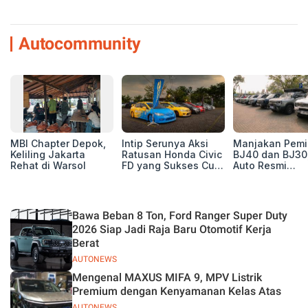
Autocommunity
MBI Chapter Depok,
Intip Serunya Aksi
Manjakan Pemil
Keliling Jakarta
Ratusan Honda Civic
BJ40 dan BJ30
Rehat di Warsol
FD yang Sukses Curi
Auto Resmi
Perhatian di Munas
Deklarasikan B
IV Ungaran!
ORV Chapter l
Touring Carita
Bawa Beban 8 Ton, Ford Ranger Super Duty
2026 Siap Jadi Raja Baru Otomotif Kerja
Berat
AUTONEWS
Mengenal MAXUS MIFA 9, MPV Listrik
Premium dengan Kenyamanan Kelas Atas
AUTONEWS