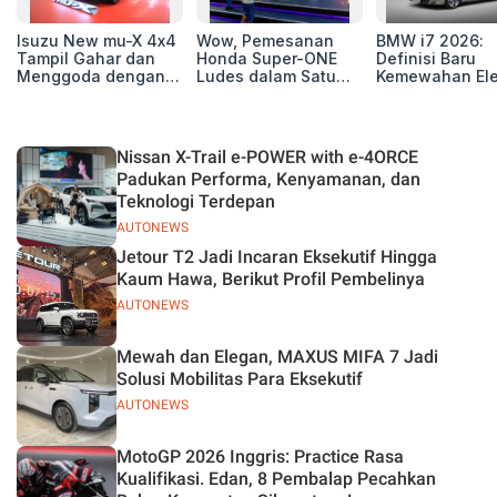
Isuzu New mu-X 4x4
Wow, Pemesanan
BMW i7 2026:
Tampil Gahar dan
Honda Super-ONE
Definisi Baru
Menggoda dengan
Ludes dalam Satu
Kemewahan Ele
Konsep Off-road di
Hari
untuk Eksekutif
GIIAS 2026
Modern
Nissan X-Trail e-POWER with e-4ORCE
Padukan Performa, Kenyamanan, dan
Teknologi Terdepan
AUTONEWS
Jetour T2 Jadi Incaran Eksekutif Hingga
Kaum Hawa, Berikut Profil Pembelinya
AUTONEWS
Mewah dan Elegan, MAXUS MIFA 7 Jadi
Solusi Mobilitas Para Eksekutif
AUTONEWS
MotoGP 2026 Inggris: Practice Rasa
Kualifikasi. Edan, 8 Pembalap Pecahkan