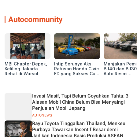
Autocommunity
MBI Chapter Depok,
Intip Serunya Aksi
Manjakan Pemil
Keliling Jakarta
Ratusan Honda Civic
BJ40 dan BJ30
Rehat di Warsol
FD yang Sukses Curi
Auto Resmi
Perhatian di Munas
Deklarasikan B
IV Ungaran!
ORV Chapter l
Touring Carita
Invasi Masif, Tapi Belum Goyahkan Tahta: 3
Alasan Mobil China Belum Bisa Menyaingi
Penjualan Mobil Jepang
AUTONEWS
Rayu Toyota Tinggalkan Thailand, Menkeu
Purbaya Tawarkan Insentif Besar demi
Jadikan Indonesia Basis Produksi ASEAN