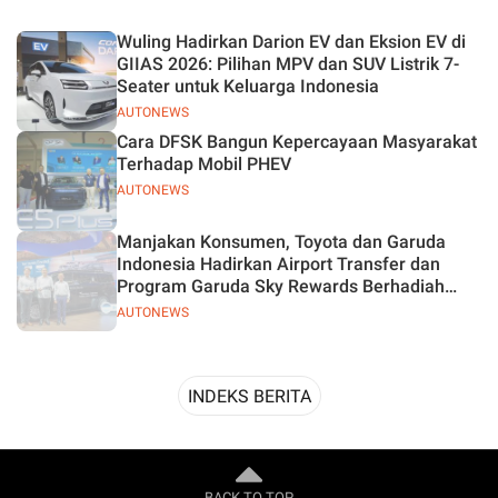
Desain
Wuling Hadirkan Darion EV dan Eksion EV di
GIIAS 2026: Pilihan MPV dan SUV Listrik 7-
Seater untuk Keluarga Indonesia
AUTONEWS
Cara DFSK Bangun Kepercayaan Masyarakat
Terhadap Mobil PHEV
AUTONEWS
Manjakan Konsumen, Toyota dan Garuda
Indonesia Hadirkan Airport Transfer dan
Program Garuda Sky Rewards Berhadiah
Hybrid EV
AUTONEWS
INDEKS BERITA
BACK TO TOP