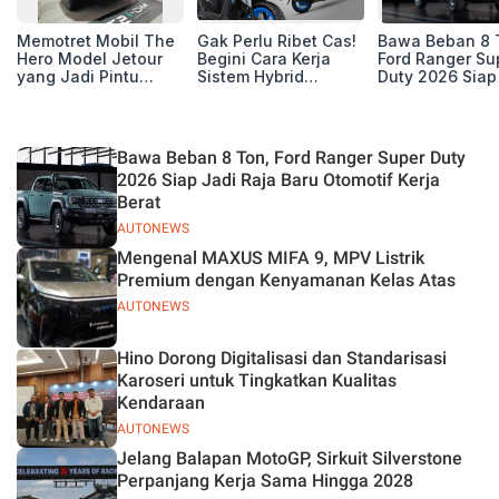
Memotret Mobil The
Gak Perlu Ribet Cas!
Bawa Beban 8 
Hero Model Jetour
Begini Cara Kerja
Ford Ranger Su
yang Jadi Pintu
Sistem Hybrid
Duty 2026 Siap
Masuk Kesuksesan
Yamaha Gear Ultima
Raja Baru Otom
T2 i-DM di Pasar
125
Kerja Berat
Indonesia
Bawa Beban 8 Ton, Ford Ranger Super Duty
2026 Siap Jadi Raja Baru Otomotif Kerja
Berat
AUTONEWS
Mengenal MAXUS MIFA 9, MPV Listrik
Premium dengan Kenyamanan Kelas Atas
AUTONEWS
Hino Dorong Digitalisasi dan Standarisasi
Karoseri untuk Tingkatkan Kualitas
Kendaraan
AUTONEWS
Jelang Balapan MotoGP, Sirkuit Silverstone
Perpanjang Kerja Sama Hingga 2028