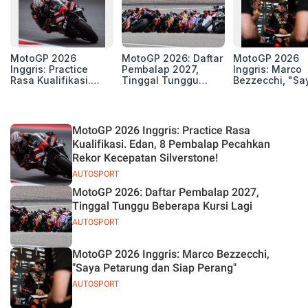
MotoGP 2026
MotoGP 2026: Daftar
MotoGP 2026
Inggris: Practice
Pembalap 2027,
Inggris: Marco
Rasa Kualifikasi.
Tinggal Tunggu
Bezzecchi, "Sa
Edan, 8 Pembalap
Beberapa Kursi Lagi
Petarung dan S
Pecahkan Rekor
Perang"
Kecepatan
Silverstone!
MotoGP 2026 Inggris: Practice Rasa
Kualifikasi. Edan, 8 Pembalap Pecahkan
Rekor Kecepatan Silverstone!
AUTOSPORT
MotoGP 2026: Daftar Pembalap 2027,
Tinggal Tunggu Beberapa Kursi Lagi
AUTOSPORT
MotoGP 2026 Inggris: Marco Bezzecchi,
"Saya Petarung dan Siap Perang"
AUTOSPORT