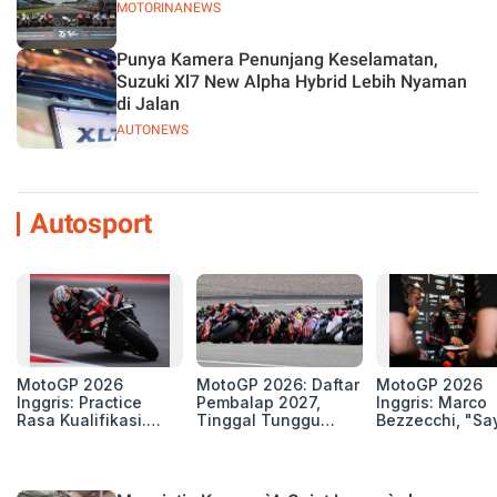
MOTORINANEWS
Punya Kamera Penunjang Keselamatan,
Suzuki Xl7 New Alpha Hybrid Lebih Nyaman
di Jalan
AUTONEWS
Autosport
MotoGP 2026
MotoGP 2026: Daftar
MotoGP 2026
Inggris: Practice
Pembalap 2027,
Inggris: Marco
Rasa Kualifikasi.
Tinggal Tunggu
Bezzecchi, "Sa
Edan, 8 Pembalap
Beberapa Kursi Lagi
Petarung dan S
Pecahkan Rekor
Perang"
Kecepatan
Silverstone!