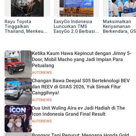
Rayu Toyota
EasyGo Indonesia
Maksimalkan
Tinggalkan
Luncurkan TMS
Kenyamanan
Thailand, Menkeu
EasyGo 2.0 Berbasis
Berkendara, GS
Purbaya Tawarkan
AI, Bantu Manajemen
Luncurkan EV
Insentif Besar demi
Transportasi End-to-
Auxiliary Batte
Jadikan Indonesia
End
GS CaRe di GII
Basis Produksi
2026
Ketika Kaum Hawa Kepincut dengan Jimny 5-
ASEAN
Door, Mobil Macho yang Jadi Impian Para
Petualang
AUTONEWS
Changan Bawa Deepal S05 Berteknologi BEV
dan REEV di GIIAS 2026, Yuk Simak Fitur
Canggihnya!
AUTONEWS
Dua Unit Wuling Aira ev Jadi Hadiah di The
Icon Indonesia Grand Final Result
AUTONEWS
Bongsor Tapi Penurut: Mengapa Honda Gold