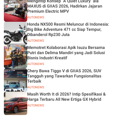
Mengintip Konsep `A Quiet Luxury` ala
MAXUS di GIIAS 2026, Hadirkan Jajaran
Premium Electric MPV
AUTONEWS
Honda NX500 Resmi Meluncur di Indonesia:
Big Bike Adventure 471 cc Siap Tempur,
Dibanderol Rp230 Juta
AUTONEWS
Memotret Kolaborasi Apik Isuzu Bersama
Putri dan Delima Mandiri yang Jadi Solusi
Bisnis Industri Kreatif
AUTONEWS
Chery Bawa Tiggo V di GIIAS 2026, SUV
Tangguh yang Tawarkan Fungsionalitas
Terbaik
AUTONEWS
Masih Worth It di 2026? Intip Spesifikasi &
Harga Terbaru All New Ertiga GX Hybrid
AUTONEWS