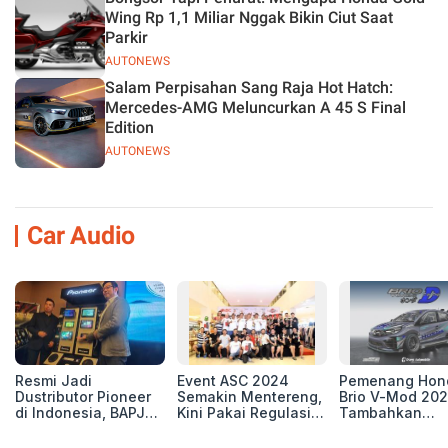
Wing Rp 1,1 Miliar Nggak Bikin Ciut Saat
Parkir
AUTONEWS
Salam Perpisahan Sang Raja Hot Hatch:
Mercedes-AMG Meluncurkan A 45 S Final
Edition
AUTONEWS
Car Audio
Resmi Jadi
Event ASC 2024
Pemenang Hon
Dustributor Pioneer
Semakin Mentereng,
Brio V-Mod 20
di Indonesia, BAPJ
Kini Pakai Regulasi
Tambahkan
Luncurkan 2 Head
International IASCA
Sentuhan Drift
Unit Baru!
Proporsionalita