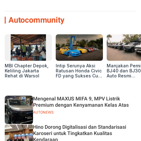
Autocommunity
MBI Chapter Depok,
Intip Serunya Aksi
Manjakan Pemil
Keliling Jakarta
Ratusan Honda Civic
BJ40 dan BJ30
Rehat di Warsol
FD yang Sukses Curi
Auto Resmi
Perhatian di Munas
Deklarasikan B
IV Ungaran!
ORV Chapter l
Touring Carita
Mengenal MAXUS MIFA 9, MPV Listrik
Premium dengan Kenyamanan Kelas Atas
AUTONEWS
Hino Dorong Digitalisasi dan Standarisasi
Karoseri untuk Tingkatkan Kualitas
Kendaraan