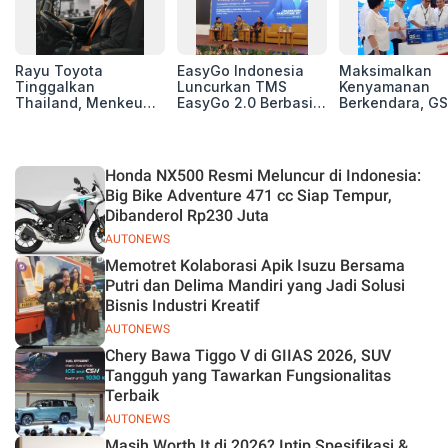
Rayu Toyota
EasyGo Indonesia
Maksimalkan
Tinggalkan
Luncurkan TMS
Kenyamanan
Thailand, Menkeu
EasyGo 2.0 Berbasis
Berkendara, GS
Purbaya Tawarkan
AI, Bantu Manajemen
Luncurkan EV
Insentif Besar demi
Transportasi End-to-
Auxiliary Batte
Jadikan Indonesia
End
GS CaRe di GII
Basis Produksi
2026
Honda NX500 Resmi Meluncur di Indonesia:
ASEAN
Big Bike Adventure 471 cc Siap Tempur,
Dibanderol Rp230 Juta
AUTONEWS
Memotret Kolaborasi Apik Isuzu Bersama
Putri dan Delima Mandiri yang Jadi Solusi
Bisnis Industri Kreatif
AUTONEWS
Chery Bawa Tiggo V di GIIAS 2026, SUV
Tangguh yang Tawarkan Fungsionalitas
Terbaik
AUTONEWS
Masih Worth It di 2026? Intip Spesifikasi &