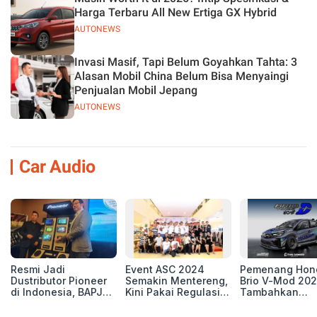
Harga Terbaru All New Ertiga GX Hybrid
AUTONEWS
Invasi Masif, Tapi Belum Goyahkan Tahta: 3
Alasan Mobil China Belum Bisa Menyaingi
Penjualan Mobil Jepang
AUTONEWS
Car Audio
Resmi Jadi
Event ASC 2024
Pemenang Hon
Dustributor Pioneer
Semakin Mentereng,
Brio V-Mod 20
di Indonesia, BAPJ
Kini Pakai Regulasi
Tambahkan
Luncurkan 2 Head
International IASCA
Sentuhan Drift
Unit Baru!
Proporsionalita