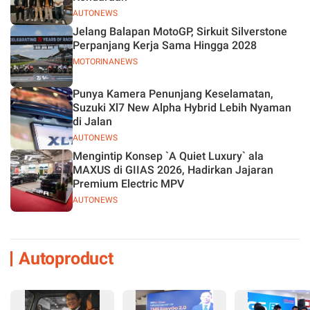
AUTONEWS
Jelang Balapan MotoGP, Sirkuit Silverstone
Perpanjang Kerja Sama Hingga 2028
MOTORINANEWS
Punya Kamera Penunjang Keselamatan,
Suzuki Xl7 New Alpha Hybrid Lebih Nyaman
di Jalan
AUTONEWS
Mengintip Konsep `A Quiet Luxury` ala
MAXUS di GIIAS 2026, Hadirkan Jajaran
Premium Electric MPV
AUTONEWS
Autoproduct