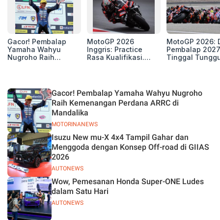
Gacor! Pembalap
MotoGP 2026
MotoGP 2026: D
Yamaha Wahyu
Inggris: Practice
Pembalap 2027
Nugroho Raih
Rasa Kualifikasi.
Tinggal Tungg
Kemenangan
Edan, 8 Pembalap
Beberapa Kursi
Perdana ARRC di
Pecahkan Rekor
Mandalika
Kecepatan
Silverstone!
Gacor! Pembalap Yamaha Wahyu Nugroho
Raih Kemenangan Perdana ARRC di
Mandalika
MOTORINANEWS
Isuzu New mu-X 4x4 Tampil Gahar dan
Menggoda dengan Konsep Off-road di GIIAS
2026
AUTONEWS
Wow, Pemesanan Honda Super-ONE Ludes
dalam Satu Hari
AUTONEWS