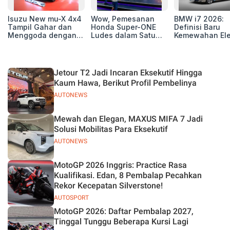
Isuzu New mu-X 4x4
Wow, Pemesanan
BMW i7 2026:
Tampil Gahar dan
Honda Super-ONE
Definisi Baru
Menggoda dengan
Ludes dalam Satu
Kemewahan Ele
Konsep Off-road di
Hari
untuk Eksekutif
GIIAS 2026
Modern
Jetour T2 Jadi Incaran Eksekutif Hingga
Kaum Hawa, Berikut Profil Pembelinya
AUTONEWS
Mewah dan Elegan, MAXUS MIFA 7 Jadi
Solusi Mobilitas Para Eksekutif
AUTONEWS
MotoGP 2026 Inggris: Practice Rasa
Kualifikasi. Edan, 8 Pembalap Pecahkan
Rekor Kecepatan Silverstone!
AUTOSPORT
MotoGP 2026: Daftar Pembalap 2027,
Tinggal Tunggu Beberapa Kursi Lagi