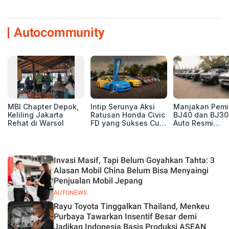
Autocommunity
MBI Chapter Depok,
Intip Serunya Aksi
Manjakan Pemil
Keliling Jakarta
Ratusan Honda Civic
BJ40 dan BJ30
Rehat di Warsol
FD yang Sukses Curi
Auto Resmi
Perhatian di Munas
Deklarasikan B
IV Ungaran!
ORV Chapter l
Touring Carita
Invasi Masif, Tapi Belum Goyahkan Tahta: 3
Alasan Mobil China Belum Bisa Menyaingi
Penjualan Mobil Jepang
AUTONEWS
Rayu Toyota Tinggalkan Thailand, Menkeu
Purbaya Tawarkan Insentif Besar demi
Jadikan Indonesia Basis Produksi ASEAN