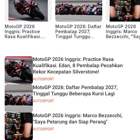
MotoGP 2026
MotoGP 2026: Daftar
MotoGP 2026
Inggris: Practice
Pembalap 2027,
Inggris: Marco
Rasa Kualifikasi.
Tinggal Tunggu
Bezzecchi, "Sa
Edan, 8 Pembalap
Beberapa Kursi Lagi
Petarung dan S
Pecahkan Rekor
Perang"
Kecepatan
Silverstone!
MotoGP 2026 Inggris: Practice Rasa
Kualifikasi. Edan, 8 Pembalap Pecahkan
Rekor Kecepatan Silverstone!
AUTOSPORT
MotoGP 2026: Daftar Pembalap 2027,
Tinggal Tunggu Beberapa Kursi Lagi
AUTOSPORT
MotoGP 2026 Inggris: Marco Bezzecchi,
"Saya Petarung dan Siap Perang"
AUTOSPORT