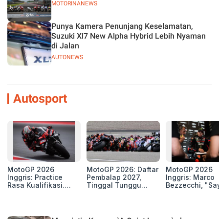
MOTORINANEWS
Punya Kamera Penunjang Keselamatan,
Suzuki Xl7 New Alpha Hybrid Lebih Nyaman
di Jalan
AUTONEWS
Autosport
MotoGP 2026
MotoGP 2026: Daftar
MotoGP 2026
Inggris: Practice
Pembalap 2027,
Inggris: Marco
Rasa Kualifikasi.
Tinggal Tunggu
Bezzecchi, "Sa
Edan, 8 Pembalap
Beberapa Kursi Lagi
Petarung dan S
Pecahkan Rekor
Perang"
Kecepatan
Silverstone!