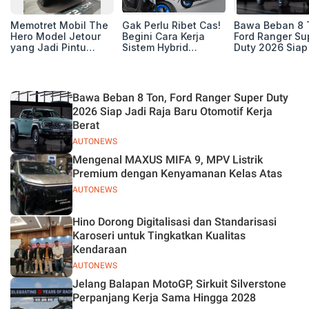
Memotret Mobil The
Gak Perlu Ribet Cas!
Bawa Beban 8 
Hero Model Jetour
Begini Cara Kerja
Ford Ranger Su
yang Jadi Pintu
Sistem Hybrid
Duty 2026 Siap
Masuk Kesuksesan
Yamaha Gear Ultima
Raja Baru Otom
T2 i-DM di Pasar
125
Kerja Berat
Indonesia
Bawa Beban 8 Ton, Ford Ranger Super Duty
2026 Siap Jadi Raja Baru Otomotif Kerja
Berat
AUTONEWS
Mengenal MAXUS MIFA 9, MPV Listrik
Premium dengan Kenyamanan Kelas Atas
AUTONEWS
Hino Dorong Digitalisasi dan Standarisasi
Karoseri untuk Tingkatkan Kualitas
Kendaraan
AUTONEWS
Jelang Balapan MotoGP, Sirkuit Silverstone
Perpanjang Kerja Sama Hingga 2028