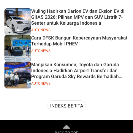
Desain
Wuling Hadirkan Darion EV dan Eksion EV di
GIIAS 2026: Pilihan MPV dan SUV Listrik 7-
Seater untuk Keluarga Indonesia
AUTONEWS
Cara DFSK Bangun Kepercayaan Masyarakat
Terhadap Mobil PHEV
AUTONEWS
Manjakan Konsumen, Toyota dan Garuda
Indonesia Hadirkan Airport Transfer dan
Program Garuda Sky Rewards Berhadiah
Hybrid EV
AUTONEWS
INDEKS BERITA
BACK TO TOP