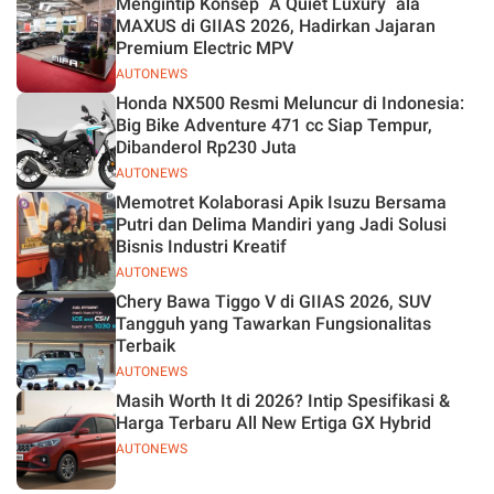
Mengintip Konsep `A Quiet Luxury` ala
MAXUS di GIIAS 2026, Hadirkan Jajaran
Premium Electric MPV
AUTONEWS
Honda NX500 Resmi Meluncur di Indonesia:
Big Bike Adventure 471 cc Siap Tempur,
Dibanderol Rp230 Juta
AUTONEWS
Memotret Kolaborasi Apik Isuzu Bersama
Putri dan Delima Mandiri yang Jadi Solusi
Bisnis Industri Kreatif
AUTONEWS
Chery Bawa Tiggo V di GIIAS 2026, SUV
Tangguh yang Tawarkan Fungsionalitas
Terbaik
AUTONEWS
Masih Worth It di 2026? Intip Spesifikasi &
Harga Terbaru All New Ertiga GX Hybrid
AUTONEWS