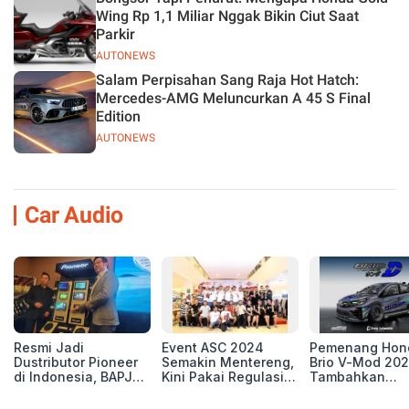
Wing Rp 1,1 Miliar Nggak Bikin Ciut Saat
Parkir
AUTONEWS
Salam Perpisahan Sang Raja Hot Hatch:
Mercedes-AMG Meluncurkan A 45 S Final
Edition
AUTONEWS
Car Audio
Resmi Jadi
Event ASC 2024
Pemenang Hon
Dustributor Pioneer
Semakin Mentereng,
Brio V-Mod 20
di Indonesia, BAPJ
Kini Pakai Regulasi
Tambahkan
Luncurkan 2 Head
International IASCA
Sentuhan Drift
Unit Baru!
Proporsionalita