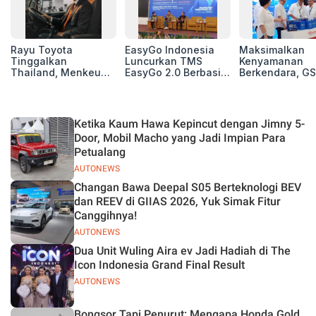
Rayu Toyota
EasyGo Indonesia
Maksimalkan
Tinggalkan
Luncurkan TMS
Kenyamanan
Thailand, Menkeu
EasyGo 2.0 Berbasis
Berkendara, GS
Purbaya Tawarkan
AI, Bantu Manajemen
Luncurkan EV
Insentif Besar demi
Transportasi End-to-
Auxiliary Batte
Jadikan Indonesia
End
GS CaRe di GII
Basis Produksi
2026
Ketika Kaum Hawa Kepincut dengan Jimny 5-
ASEAN
Door, Mobil Macho yang Jadi Impian Para
Petualang
AUTONEWS
Changan Bawa Deepal S05 Berteknologi BEV
dan REEV di GIIAS 2026, Yuk Simak Fitur
Canggihnya!
AUTONEWS
Dua Unit Wuling Aira ev Jadi Hadiah di The
Icon Indonesia Grand Final Result
AUTONEWS
Bongsor Tapi Penurut: Mengapa Honda Gold