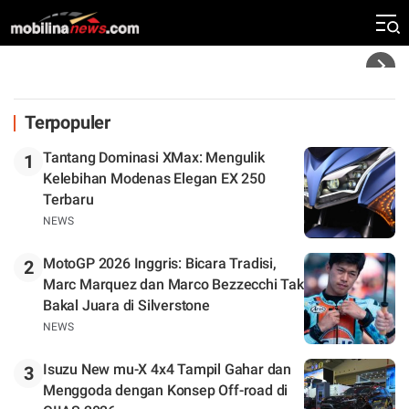
Klasemen
Headline
Terpopuler
Tantang Dominasi XMax: Mengulik
1
Kelebihan Modenas Elegan EX 250
Terbaru
NEWS
MotoGP 2026 Inggris: Bicara Tradisi,
2
Marc Marquez dan Marco Bezzecchi Tak
Bakal Juara di Silverstone
NEWS
Isuzu New mu-X 4x4 Tampil Gahar dan
3
Menggoda dengan Konsep Off-road di