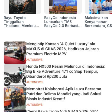
Rayu Toyota
EasyGo Indonesia
Maksimalkan
Tinggalkan
Luncurkan TMS
Kenyamanan
Thailand, Menkeu
EasyGo 2.0 Berbasis
Berkendara, GS
Purbaya Tawarkan
AI, Bantu Manajemen
Luncurkan EV
Insentif Besar demi
Transportasi End-to-
Auxiliary Batte
Jadikan Indonesia
End
GS CaRe di GII
Basis Produksi
2026
Mengintip Konsep `A Quiet Luxury` ala
ASEAN
MAXUS di GIIAS 2026, Hadirkan Jajaran
Premium Electric MPV
AUTONEWS
Honda NX500 Resmi Meluncur di Indonesia:
Big Bike Adventure 471 cc Siap Tempur,
Dibanderol Rp230 Juta
AUTONEWS
Memotret Kolaborasi Apik Isuzu Bersama
Putri dan Delima Mandiri yang Jadi Solusi
Bisnis Industri Kreatif
AUTONEWS
Chery Bawa Tiggo V di GIIAS 2026, SUV