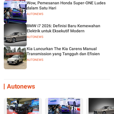
Wow, Pemesanan Honda Super-ONE Ludes
dalam Satu Hari
AUTONEWS
BMW i7 2026: Definisi Baru Kemewahan
Elektrik untuk Eksekutif Modern
AUTONEWS
Kia Luncurkan The Kia Carens Manual
Transmission yang Tangguh dan Efisien
AUTONEWS
Autonews