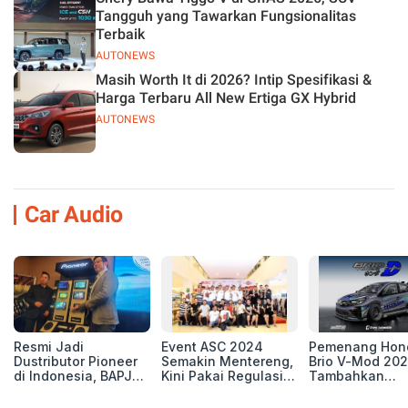
Tangguh yang Tawarkan Fungsionalitas
Terbaik
AUTONEWS
Masih Worth It di 2026? Intip Spesifikasi &
Harga Terbaru All New Ertiga GX Hybrid
AUTONEWS
Car Audio
Resmi Jadi
Event ASC 2024
Pemenang Hon
Dustributor Pioneer
Semakin Mentereng,
Brio V-Mod 20
di Indonesia, BAPJ
Kini Pakai Regulasi
Tambahkan
Luncurkan 2 Head
International IASCA
Sentuhan Drift
Unit Baru!
Proporsionalita