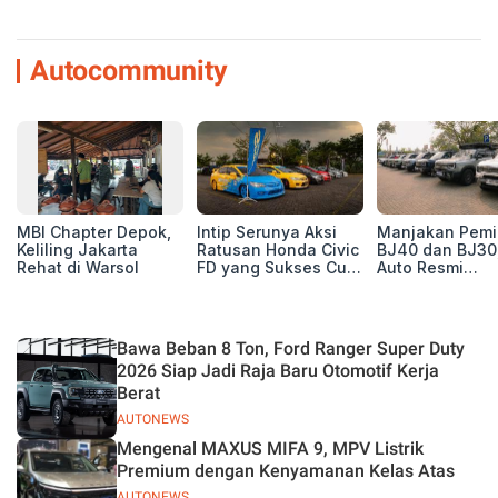
Autocommunity
MBI Chapter Depok,
Intip Serunya Aksi
Manjakan Pemil
Keliling Jakarta
Ratusan Honda Civic
BJ40 dan BJ30
Rehat di Warsol
FD yang Sukses Curi
Auto Resmi
Perhatian di Munas
Deklarasikan B
IV Ungaran!
ORV Chapter l
Touring Carita
Bawa Beban 8 Ton, Ford Ranger Super Duty
2026 Siap Jadi Raja Baru Otomotif Kerja
Berat
AUTONEWS
Mengenal MAXUS MIFA 9, MPV Listrik
Premium dengan Kenyamanan Kelas Atas
AUTONEWS