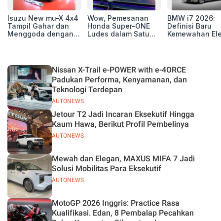
Isuzu New mu-X 4x4
Wow, Pemesanan
BMW i7 2026:
Tampil Gahar dan
Honda Super-ONE
Definisi Baru
Menggoda dengan
Ludes dalam Satu
Kemewahan Ele
Konsep Off-road di
Hari
untuk Eksekutif
GIIAS 2026
Modern
Nissan X-Trail e-POWER with e-4ORCE
Padukan Performa, Kenyamanan, dan
Teknologi Terdepan
AUTONEWS
Jetour T2 Jadi Incaran Eksekutif Hingga
Kaum Hawa, Berikut Profil Pembelinya
AUTONEWS
Mewah dan Elegan, MAXUS MIFA 7 Jadi
Solusi Mobilitas Para Eksekutif
AUTONEWS
MotoGP 2026 Inggris: Practice Rasa
Kualifikasi. Edan, 8 Pembalap Pecahkan