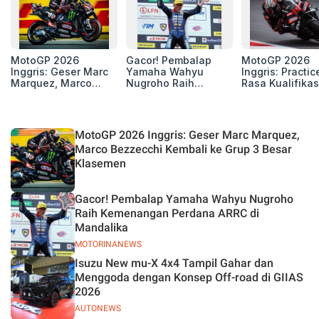
MotoGP 2026
Gacor! Pembalap
MotoGP 2026
Inggris: Geser Marc
Yamaha Wahyu
Inggris: Practic
Marquez, Marco
Nugroho Raih
Rasa Kualifikas
Bezzecchi Kembali
Kemenangan
Edan, 8 Pemba
ke Grup 3 Besar
Perdana ARRC di
Pecahkan Reko
Klasemen
Mandalika
Kecepatan
Silverstone!
MotoGP 2026 Inggris: Geser Marc Marquez,
Marco Bezzecchi Kembali ke Grup 3 Besar
Klasemen
Gacor! Pembalap Yamaha Wahyu Nugroho
Raih Kemenangan Perdana ARRC di
Mandalika
MOTORINANEWS
Isuzu New mu-X 4x4 Tampil Gahar dan
Menggoda dengan Konsep Off-road di GIIAS
2026
AUTONEWS