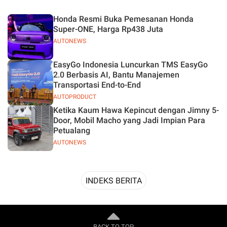
Desain
Honda Resmi Buka Pemesanan Honda
Super-ONE, Harga Rp438 Juta
AUTONEWS
EasyGo Indonesia Luncurkan TMS EasyGo
2.0 Berbasis AI, Bantu Manajemen
Transportasi End-to-End
AUTOPRODUCT
Ketika Kaum Hawa Kepincut dengan Jimny 5-
Door, Mobil Macho yang Jadi Impian Para
Petualang
AUTONEWS
INDEKS BERITA
BACK TO TOP