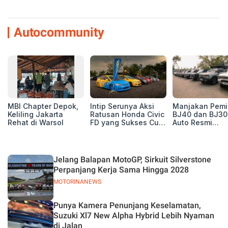
Autocommunity
MBI Chapter Depok,
Intip Serunya Aksi
Manjakan Pemil
Keliling Jakarta
Ratusan Honda Civic
BJ40 dan BJ30
Rehat di Warsol
FD yang Sukses Curi
Auto Resmi
Perhatian di Munas
Deklarasikan B
IV Ungaran!
ORV Chapter l
Touring Carita
Jelang Balapan MotoGP, Sirkuit Silverstone
Perpanjang Kerja Sama Hingga 2028
MOTORINANEWS
Punya Kamera Penunjang Keselamatan,
Suzuki Xl7 New Alpha Hybrid Lebih Nyaman
di Jalan