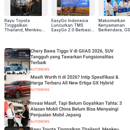
Rayu Toyota
EasyGo Indonesia
Maksimalkan
Tinggalkan
Luncurkan TMS
Kenyamanan
Thailand, Menkeu
EasyGo 2.0 Berbasis
Berkendara, GS
Purbaya Tawarkan
AI, Bantu Manajemen
Luncurkan EV
Insentif Besar demi
Transportasi End-to-
Auxiliary Batte
Jadikan Indonesia
End
GS CaRe di GII
Basis Produksi
2026
Chery Bawa Tiggo V di GIIAS 2026, SUV
ASEAN
Tangguh yang Tawarkan Fungsionalitas
Terbaik
AUTONEWS
Masih Worth It di 2026? Intip Spesifikasi &
Harga Terbaru All New Ertiga GX Hybrid
AUTONEWS
Invasi Masif, Tapi Belum Goyahkan Tahta: 3
Alasan Mobil China Belum Bisa Menyaingi
Penjualan Mobil Jepang
AUTONEWS
Rayu Toyota Tinggalkan Thailand, Menkeu