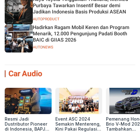
Purbaya Tawarkan Insentif Besar demi
Jadikan Indonesia Basis Produksi ASEAN
AUTOPRODUCT
Hadirkan Ragam Mobil Keren dan Program
Menarik, 12.000 Pengunjung Padati Booth
BAIC di GIIAS 2026
AUTONEWS
Car Audio
Resmi Jadi
Event ASC 2024
Pemenang Hon
Dustributor Pioneer
Semakin Mentereng,
Brio V-Mod 20
di Indonesia, BAPJ
Kini Pakai Regulasi
Tambahkan
Luncurkan 2 Head
International IASCA
Sentuhan Drift
Unit Baru!
Proporsionalita