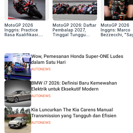
MotoGP 2026
MotoGP 2026: Daftar
MotoGP 2026
Inggris: Practice
Pembalap 2027,
Inggris: Marco
Rasa Kualifikasi.
Tinggal Tunggu
Bezzecchi, "Sa
Edan, 8 Pembalap
Beberapa Kursi Lagi
Petarung dan S
Pecahkan Rekor
Perang"
Kecepatan
Silverstone!
Wow, Pemesanan Honda Super-ONE Ludes
dalam Satu Hari
AUTONEWS
BMW i7 2026: Definisi Baru Kemewahan
Elektrik untuk Eksekutif Modern
AUTONEWS
Kia Luncurkan The Kia Carens Manual
Transmission yang Tangguh dan Efisien
AUTONEWS