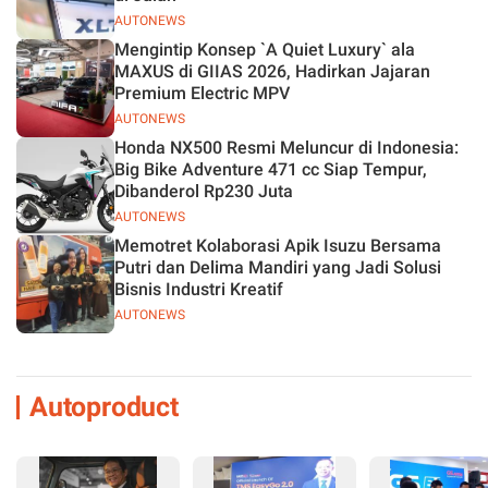
AUTONEWS
Mengintip Konsep `A Quiet Luxury` ala
MAXUS di GIIAS 2026, Hadirkan Jajaran
Premium Electric MPV
AUTONEWS
Honda NX500 Resmi Meluncur di Indonesia:
Big Bike Adventure 471 cc Siap Tempur,
Dibanderol Rp230 Juta
AUTONEWS
Memotret Kolaborasi Apik Isuzu Bersama
Putri dan Delima Mandiri yang Jadi Solusi
Bisnis Industri Kreatif
AUTONEWS
Autoproduct