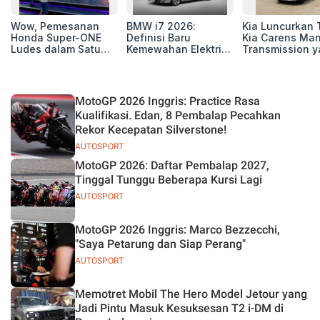
Wow, Pemesanan
BMW i7 2026:
Kia Luncurkan 
Honda Super-ONE
Definisi Baru
Kia Carens Ma
Ludes dalam Satu
Kemewahan Elektrik
Transmission 
Hari
untuk Eksekutif
Tangguh dan Ef
Modern
MotoGP 2026 Inggris: Practice Rasa
Kualifikasi. Edan, 8 Pembalap Pecahkan
Rekor Kecepatan Silverstone!
AUTOSPORT
MotoGP 2026: Daftar Pembalap 2027,
Tinggal Tunggu Beberapa Kursi Lagi
AUTOSPORT
MotoGP 2026 Inggris: Marco Bezzecchi,
"Saya Petarung dan Siap Perang"
AUTOSPORT
Memotret Mobil The Hero Model Jetour yang
Jadi Pintu Masuk Kesuksesan T2 i-DM di