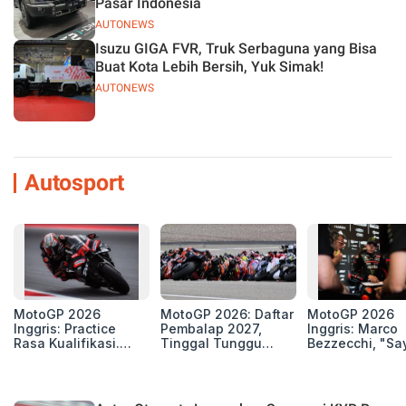
Pasar Indonesia
AUTONEWS
Isuzu GIGA FVR, Truk Serbaguna yang Bisa
Buat Kota Lebih Bersih, Yuk Simak!
AUTONEWS
Autosport
MotoGP 2026
MotoGP 2026: Daftar
MotoGP 2026
Inggris: Practice
Pembalap 2027,
Inggris: Marco
Rasa Kualifikasi.
Tinggal Tunggu
Bezzecchi, "Sa
Edan, 8 Pembalap
Beberapa Kursi Lagi
Petarung dan S
Pecahkan Rekor
Perang"
Kecepatan
Silverstone!