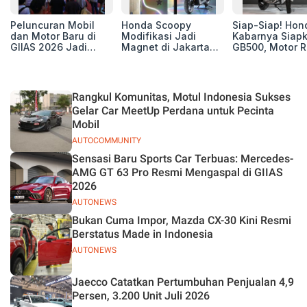
Peluncuran Mobil
Honda Scoopy
Siap-Siap! Hon
dan Motor Baru di
Modifikasi Jadi
Kabarnya Siap
GIIAS 2026 Jadi
Magnet di Jakarta
GB500, Motor R
Kunci Sukses
Sneakers Day 2026
Baru yang Lebi
Pameran
Berisi
Rangkul Komunitas, Motul Indonesia Sukses
Gelar Car MeetUp Perdana untuk Pecinta
Mobil
AUTOCOMMUNITY
Sensasi Baru Sports Car Terbuas: Mercedes-
AMG GT 63 Pro Resmi Mengaspal di GIIAS
2026
AUTONEWS
Bukan Cuma Impor, Mazda CX-30 Kini Resmi
Berstatus Made in Indonesia
AUTONEWS
Jaecco Catatkan Pertumbuhan Penjualan 4,9
Persen, 3.200 Unit Juli 2026