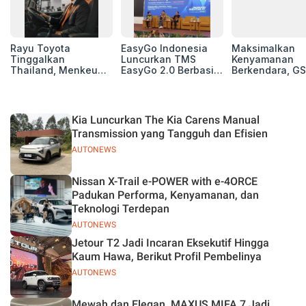
Rayu Toyota
EasyGo Indonesia
Maksimalkan
Tinggalkan
Luncurkan TMS
Kenyamanan
Thailand, Menkeu
EasyGo 2.0 Berbasis
Berkendara, GS
Purbaya Tawarkan
AI, Bantu Manajemen
Luncurkan EV
Insentif Besar demi
Transportasi End-to-
Auxiliary Batte
Jadikan Indonesia
End
GS CaRe di GII
Basis Produksi
2026
Kia Luncurkan The Kia Carens Manual
ASEAN
Transmission yang Tangguh dan Efisien
AUTONEWS
Nissan X-Trail e-POWER with e-4ORCE
Padukan Performa, Kenyamanan, dan
Teknologi Terdepan
AUTONEWS
Jetour T2 Jadi Incaran Eksekutif Hingga
Kaum Hawa, Berikut Profil Pembelinya
AUTONEWS
Mewah dan Elegan, MAXUS MIFA 7 Jadi