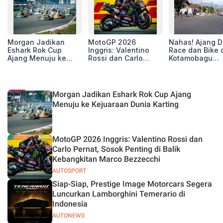
Morgan Jadikan
MotoGP 2026
Nahas! Ajang D
Eshark Rok Cup
Inggris: Valentino
Race dan Bike 
Ajang Menuju ke
Rossi dan Carlo
Kotamobagu
Kejuaraan Dunia
Pernat, Sosok
Berujung Maut,
Karting
Penting di Balik
Renggut 5 Korban
Kebangkitan Marco
Nyawa
Bezzecchi
Morgan Jadikan Eshark Rok Cup Ajang
Menuju ke Kejuaraan Dunia Karting
MotoGP 2026 Inggris: Valentino Rossi dan
Carlo Pernat, Sosok Penting di Balik
Kebangkitan Marco Bezzecchi
AUTOSPORT
Siap-Siap, Prestige Image Motorcars Segera
Luncurkan Lamborghini Temerario di
Indonesia
AUTONEWS