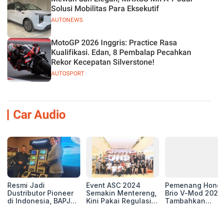
Solusi Mobilitas Para Eksekutif
AUTONEWS
MotoGP 2026 Inggris: Practice Rasa
Kualifikasi. Edan, 8 Pembalap Pecahkan
Rekor Kecepatan Silverstone!
AUTOSPORT
Car Audio
Resmi Jadi
Event ASC 2024
Pemenang Hon
Dustributor Pioneer
Semakin Mentereng,
Brio V-Mod 20
di Indonesia, BAPJ
Kini Pakai Regulasi
Tambahkan
Luncurkan 2 Head
International IASCA
Sentuhan Drift
Unit Baru!
Proporsionalita