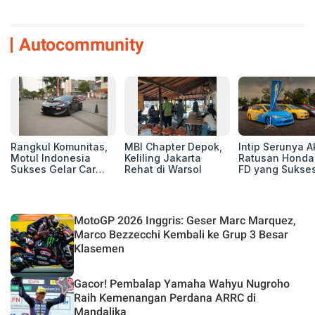
Autocommunity
Rangkul Komunitas,
MBI Chapter Depok,
Intip Serunya A
Motul Indonesia
Keliling Jakarta
Ratusan Honda 
Sukses Gelar Car
Rehat di Warsol
FD yang Sukses
MeetUp Perdana
Perhatian di M
untuk Pecinta Mobil
IV Ungaran!
MotoGP 2026 Inggris: Geser Marc Marquez,
Marco Bezzecchi Kembali ke Grup 3 Besar
Klasemen
Gacor! Pembalap Yamaha Wahyu Nugroho
Raih Kemenangan Perdana ARRC di
Mandalika