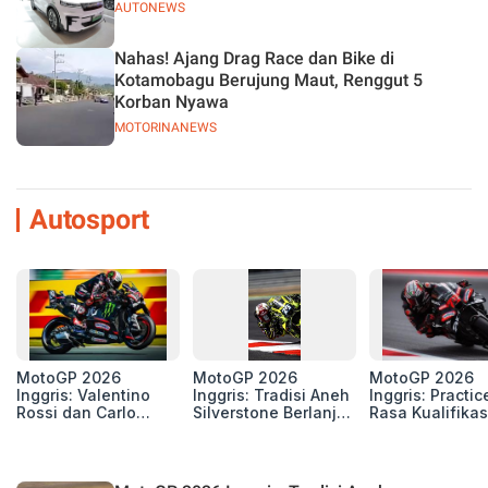
AUTONEWS
Nahas! Ajang Drag Race dan Bike di
Kotamobagu Berujung Maut, Renggut 5
Korban Nyawa
MOTORINANEWS
Autosport
MotoGP 2026
MotoGP 2026
MotoGP 2026
Inggris: Valentino
Inggris: Tradisi Aneh
Inggris: Practic
Rossi dan Carlo
Silverstone Berlanjut,
Rasa Kualifikas
Pernat, Sosok
4 Unit Aprilia RS-GP
Edan, 8 Pemba
Penting di Balik
di Zona Perburuan
Pecahkan Reko
Kebangkitan Marco
Gelar
Kecepatan
Bezzecchi
Silverstone!