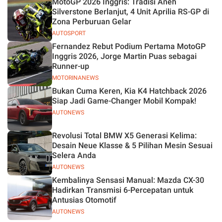
MotoGP 2026 Inggris: Tradisi Aneh
Silverstone Berlanjut, 4 Unit Aprilia RS-GP di
Zona Perburuan Gelar
AUTOSPORT
Fernandez Rebut Podium Pertama MotoGP
Inggris 2026, Jorge Martin Puas sebagai
Runner-up
MOTORINANEWS
Bukan Cuma Keren, Kia K4 Hatchback 2026
Siap Jadi Game-Changer Mobil Kompak!
AUTONEWS
Revolusi Total BMW X5 Generasi Kelima:
Desain Neue Klasse & 5 Pilihan Mesin Sesuai
Selera Anda
AUTONEWS
Kembalinya Sensasi Manual: Mazda CX-30
Hadirkan Transmisi 6-Percepatan untuk
Antusias Otomotif
AUTONEWS