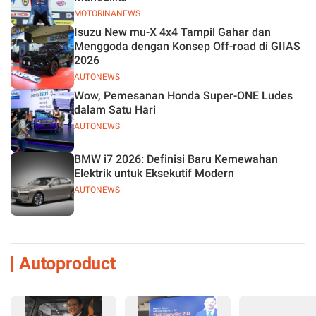
MOTORINANEWS
Isuzu New mu-X 4x4 Tampil Gahar dan
Menggoda dengan Konsep Off-road di GIIAS
2026
AUTONEWS
Wow, Pemesanan Honda Super-ONE Ludes
dalam Satu Hari
AUTONEWS
BMW i7 2026: Definisi Baru Kemewahan
Elektrik untuk Eksekutif Modern
AUTONEWS
Autoproduct