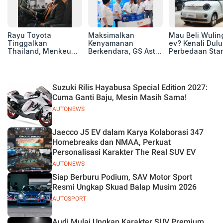
Rayu Toyota
Maksimalkan
Mau Beli Wuling
Tinggalkan
Kenyamanan
ev? Kenali Dulu
Thailand, Menkeu
Berkendara, GS Astra
Perbedaan Sta
Purbaya Tawarkan
Luncurkan EV
Range dan Lon
Insentif Besar demi
Auxiliary Battery dan
Range
Jadikan Indonesia
GS CaRe di GIIAS
Basis Produksi
2026
Suzuki Rilis Hayabusa Special Edition 2027:
ASEAN
Cuma Ganti Baju, Mesin Masih Sama!
AUTONEWS
Jaecco J5 EV dalam Karya Kolaborasi 347
Homebreaks dan NMAA, Perkuat
Personalisasi Karakter The Real SUV EV
AUTONEWS
Siap Berburu Podium, SAV Motor Sport
Resmi Ungkap Skuad Balap Musim 2026
AUTOSPORT
Audi Mulai Ungkap Karakter SUV Premium