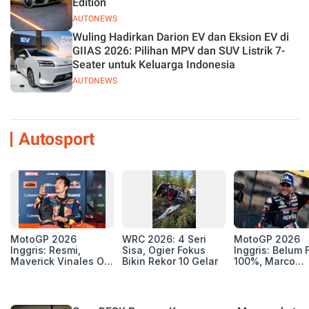
Edition
AUTONEWS
Wuling Hadirkan Darion EV dan Eksion EV di
GIIAS 2026: Pilihan MPV dan SUV Listrik 7-
Seater untuk Keluarga Indonesia
AUTONEWS
Autosport
MotoGP 2026
WRC 2026: 4 Seri
MotoGP 2026
Inggris: Resmi,
Sisa, Ogier Fokus
Inggris: Belum F
Maverick Vinales Out
Bikin Rekor 10 Gelar
100%, Marco
dan Pol Espargaro
Bezzecchi Jala
Mengaspal di
Medis Sebelum
Silverstone. Seri
Ngegas Aprilia
Selanjutnya Belum
GP