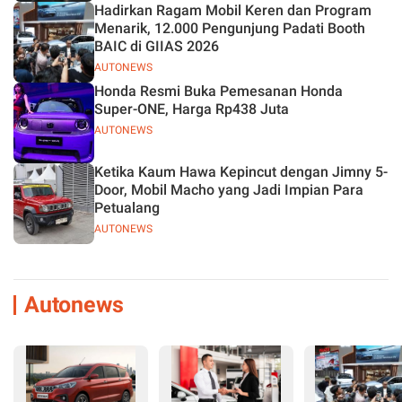
Hadirkan Ragam Mobil Keren dan Program
Menarik, 12.000 Pengunjung Padati Booth
BAIC di GIIAS 2026
AUTONEWS
Honda Resmi Buka Pemesanan Honda
Super-ONE, Harga Rp438 Juta
AUTONEWS
Ketika Kaum Hawa Kepincut dengan Jimny 5-
Door, Mobil Macho yang Jadi Impian Para
Petualang
AUTONEWS
Autonews