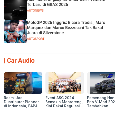
Terbaru di GIIAS 2026
AUTONEWS
MotoGP 2026 Inggris: Bicara Tradisi, Marc
Marquez dan Marco Bezzecchi Tak Bakal
Juara di Silverstone
AUTOSPORT
Car Audio
Resmi Jadi
Event ASC 2024
Pemenang Hon
Dustributor Pioneer
Semakin Mentereng,
Brio V-Mod 20
di Indonesia, BAPJ
Kini Pakai Regulasi
Tambahkan
Luncurkan 2 Head
International IASCA
Sentuhan Drift
Unit Baru!
Proporsionalita