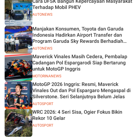
Cara DFSK Bangun Kepercayaan Masyarakat
Jelas
Terhadap Mobil PHEV
AUTONEWS
Manjakan Konsumen, Toyota dan Garuda
Indonesia Hadirkan Airport Transfer dan
Program Garuda Sky Rewards Berhadiah
Hybrid EV
AUTONEWS
Maverick Vinales Masih Cedera, Pembalap
Cadangan Pol Espargarodi Siap Bertarung
untuk MotoGP Inggris
MOTORINANEWS
MotoGP 2026 Inggris: Resmi, Maverick
Vinales Out dan Pol Espargaro Mengaspal di
Silverstone. Seri Selanjutnya Belum Jelas
AUTOSPORT
WRC 2026: 4 Seri Sisa, Ogier Fokus Bikin
Rekor 10 Gelar
AUTOSPORT