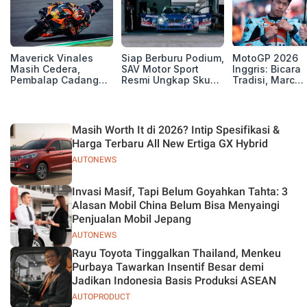
Maverick Vinales
Siap Berburu Podium,
MotoGP 2026
Masih Cedera,
SAV Motor Sport
Inggris: Bicara
Pembalap Cadangan
Resmi Ungkap Skuad
Tradisi, Marc
Pol Espargarodi Siap
Balap Musim 2026
Marquez dan M
Bertarung untuk
Bezzecchi Tak 
MotoGP Inggris
Juara di Si
Masih Worth It di 2026? Intip Spesifikasi &
Harga Terbaru All New Ertiga GX Hybrid
AUTONEWS
Invasi Masif, Tapi Belum Goyahkan Tahta: 3
Alasan Mobil China Belum Bisa Menyaingi
Penjualan Mobil Jepang
AUTONEWS
Rayu Toyota Tinggalkan Thailand, Menkeu
Purbaya Tawarkan Insentif Besar demi
Jadikan Indonesia Basis Produksi ASEAN
AUTOPRODUCT