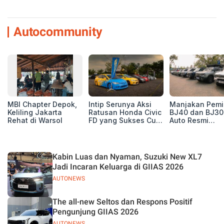
Autocommunity
MBI Chapter Depok,
Intip Serunya Aksi
Manjakan Pemil
Keliling Jakarta
Ratusan Honda Civic
BJ40 dan BJ30
Rehat di Warsol
FD yang Sukses Curi
Auto Resmi
Perhatian di Munas
Deklarasikan B
IV Ungaran!
ORV Chapter l
Touring Carita
Kabin Luas dan Nyaman, Suzuki New XL7
Jadi Incaran Keluarga di GIIAS 2026
AUTONEWS
The all-new Seltos dan Respons Positif
Pengunjung GIIAS 2026
AUTONEWS