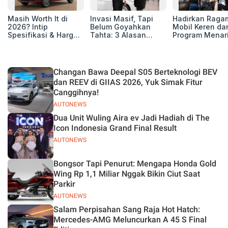
Masih Worth It di
Invasi Masif, Tapi
Hadirkan Raga
2026? Intip
Belum Goyahkan
Mobil Keren da
Spesifikasi & Harga
Tahta: 3 Alasan
Program Menari
Terbaru All New
Mobil China Belum
12.000 Pengun
Ertiga GX Hybrid
Bisa Menyaingi
Padati Booth BA
Penjualan Mobil
GIIAS 2026
Jepang
Changan Bawa Deepal S05 Berteknologi BEV
dan REEV di GIIAS 2026, Yuk Simak Fitur
Canggihnya!
AUTONEWS
Dua Unit Wuling Aira ev Jadi Hadiah di The
Icon Indonesia Grand Final Result
AUTONEWS
Bongsor Tapi Penurut: Mengapa Honda Gold
Wing Rp 1,1 Miliar Nggak Bikin Ciut Saat
Parkir
AUTONEWS
Salam Perpisahan Sang Raja Hot Hatch:
Mercedes-AMG Meluncurkan A 45 S Final