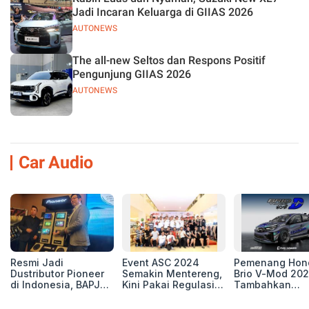
Jadi Incaran Keluarga di GIIAS 2026
AUTONEWS
The all-new Seltos dan Respons Positif
Pengunjung GIIAS 2026
AUTONEWS
Car Audio
Resmi Jadi
Event ASC 2024
Pemenang Hon
Dustributor Pioneer
Semakin Mentereng,
Brio V-Mod 20
di Indonesia, BAPJ
Kini Pakai Regulasi
Tambahkan
Luncurkan 2 Head
International IASCA
Sentuhan Drift
Unit Baru!
Proporsionalita