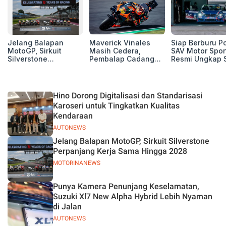
Jelang Balapan
Maverick Vinales
Siap Berburu P
MotoGP, Sirkuit
Masih Cedera,
SAV Motor Spor
Silverstone
Pembalap Cadangan
Resmi Ungkap 
Perpanjang Kerja
Pol Espargarodi Siap
Balap Musim 2
Sama Hingga 2028
Bertarung untuk
MotoGP Inggris
Hino Dorong Digitalisasi dan Standarisasi
Karoseri untuk Tingkatkan Kualitas
Kendaraan
AUTONEWS
Jelang Balapan MotoGP, Sirkuit Silverstone
Perpanjang Kerja Sama Hingga 2028
MOTORINANEWS
Punya Kamera Penunjang Keselamatan,
Suzuki Xl7 New Alpha Hybrid Lebih Nyaman
di Jalan
AUTONEWS