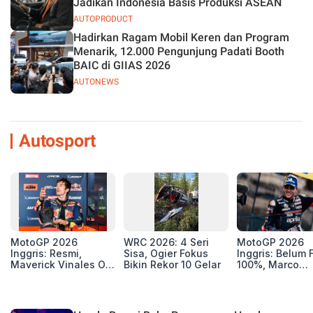
Jadikan Indonesia Basis Produksi ASEAN
AUTOPRODUCT
Hadirkan Ragam Mobil Keren dan Program
Menarik, 12.000 Pengunjung Padati Booth
BAIC di GIIAS 2026
AUTONEWS
Autosport
MotoGP 2026
WRC 2026: 4 Seri
MotoGP 2026
Inggris: Resmi,
Sisa, Ogier Fokus
Inggris: Belum F
Maverick Vinales Out
Bikin Rekor 10 Gelar
100%, Marco
dan Pol Espargaro
Bezzecchi Jala
Mengaspal di
Medis Sebelum
Silverstone. Seri
Ngegas Aprilia
Selanjutnya Belum
GP