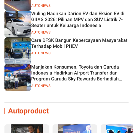
AUTONEWS
Wuling Hadirkan Darion EV dan Eksion EV di
GIIAS 2026: Pilihan MPV dan SUV Listrik 7-
Seater untuk Keluarga Indonesia
AUTONEWS
Cara DFSK Bangun Kepercayaan Masyarakat
Terhadap Mobil PHEV
AUTONEWS
Manjakan Konsumen, Toyota dan Garuda
Indonesia Hadirkan Airport Transfer dan
Program Garuda Sky Rewards Berhadiah
Hybrid EV
AUTONEWS
Autoproduct