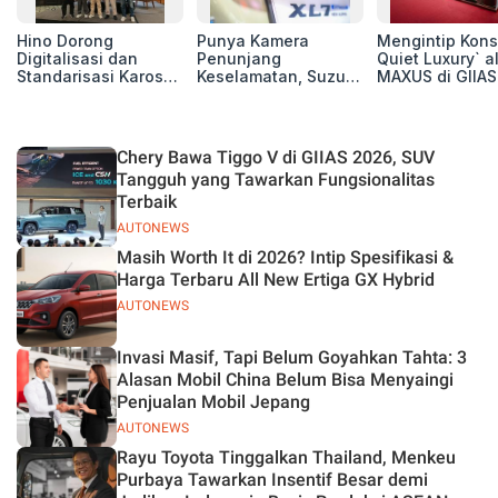
Hino Dorong
Punya Kamera
Mengintip Kons
Digitalisasi dan
Penunjang
Quiet Luxury` a
Standarisasi Karoseri
Keselamatan, Suzuki
MAXUS di GIIAS
untuk Tingkatkan
Xl7 New Alpha
2026, Hadirkan
Kualitas Kendaraan
Hybrid Lebih Nyaman
Jajaran Premi
di Jalan
Electric MPV
Chery Bawa Tiggo V di GIIAS 2026, SUV
Tangguh yang Tawarkan Fungsionalitas
Terbaik
AUTONEWS
Masih Worth It di 2026? Intip Spesifikasi &
Harga Terbaru All New Ertiga GX Hybrid
AUTONEWS
Invasi Masif, Tapi Belum Goyahkan Tahta: 3
Alasan Mobil China Belum Bisa Menyaingi
Penjualan Mobil Jepang
AUTONEWS
Rayu Toyota Tinggalkan Thailand, Menkeu
Purbaya Tawarkan Insentif Besar demi