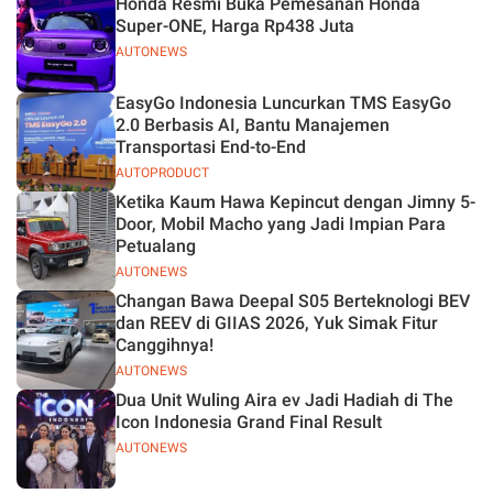
Honda Resmi Buka Pemesanan Honda
Jelas
Super-ONE, Harga Rp438 Juta
AUTONEWS
EasyGo Indonesia Luncurkan TMS EasyGo
2.0 Berbasis AI, Bantu Manajemen
Transportasi End-to-End
AUTOPRODUCT
Ketika Kaum Hawa Kepincut dengan Jimny 5-
Door, Mobil Macho yang Jadi Impian Para
Petualang
AUTONEWS
Changan Bawa Deepal S05 Berteknologi BEV
dan REEV di GIIAS 2026, Yuk Simak Fitur
Canggihnya!
AUTONEWS
Dua Unit Wuling Aira ev Jadi Hadiah di The
Icon Indonesia Grand Final Result
AUTONEWS