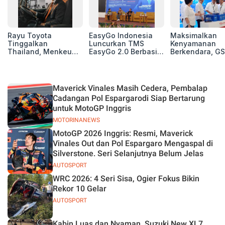
Rayu Toyota
EasyGo Indonesia
Maksimalkan
Tinggalkan
Luncurkan TMS
Kenyamanan
Thailand, Menkeu
EasyGo 2.0 Berbasis
Berkendara, GS
Purbaya Tawarkan
AI, Bantu Manajemen
Luncurkan EV
Insentif Besar demi
Transportasi End-to-
Auxiliary Batte
Jadikan Indonesia
End
GS CaRe di GII
Basis Produksi
2026
Maverick Vinales Masih Cedera, Pembalap
ASEAN
Cadangan Pol Espargarodi Siap Bertarung
untuk MotoGP Inggris
MOTORINANEWS
MotoGP 2026 Inggris: Resmi, Maverick
Vinales Out dan Pol Espargaro Mengaspal di
Silverstone. Seri Selanjutnya Belum Jelas
AUTOSPORT
WRC 2026: 4 Seri Sisa, Ogier Fokus Bikin
Rekor 10 Gelar
AUTOSPORT
Kabin Luas dan Nyaman, Suzuki New XL7