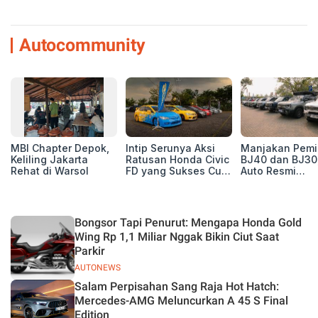
Autocommunity
MBI Chapter Depok,
Intip Serunya Aksi
Manjakan Pemil
Keliling Jakarta
Ratusan Honda Civic
BJ40 dan BJ30
Rehat di Warsol
FD yang Sukses Curi
Auto Resmi
Perhatian di Munas
Deklarasikan B
IV Ungaran!
ORV Chapter l
Touring Carita
Bongsor Tapi Penurut: Mengapa Honda Gold
Wing Rp 1,1 Miliar Nggak Bikin Ciut Saat
Parkir
AUTONEWS
Salam Perpisahan Sang Raja Hot Hatch:
Mercedes-AMG Meluncurkan A 45 S Final
Edition