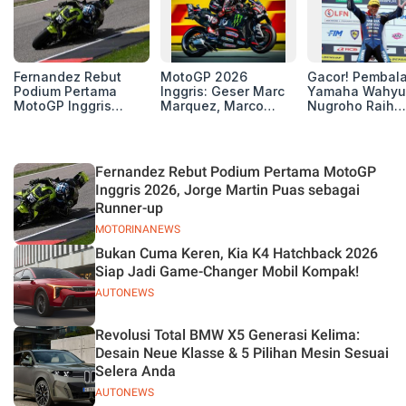
Fernandez Rebut
MotoGP 2026
Gacor! Pembal
Podium Pertama
Inggris: Geser Marc
Yamaha Wahyu
MotoGP Inggris
Marquez, Marco
Nugroho Raih
2026, Jorge Martin
Bezzecchi Kembali
Kemenangan
Puas sebagai
ke Grup 3 Besar
Perdana ARRC 
Runner-up
Klasemen
Mandalika
Fernandez Rebut Podium Pertama MotoGP
Inggris 2026, Jorge Martin Puas sebagai
Runner-up
MOTORINANEWS
Bukan Cuma Keren, Kia K4 Hatchback 2026
Siap Jadi Game-Changer Mobil Kompak!
AUTONEWS
Revolusi Total BMW X5 Generasi Kelima:
Desain Neue Klasse & 5 Pilihan Mesin Sesuai
Selera Anda
AUTONEWS