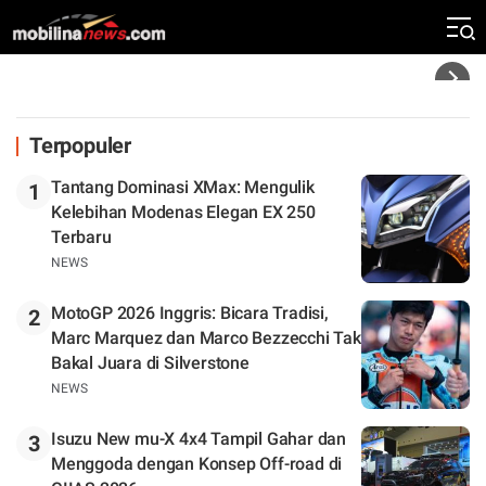
Klasemen
Headline
Terpopuler
Tantang Dominasi XMax: Mengulik
1
Kelebihan Modenas Elegan EX 250
Terbaru
NEWS
MotoGP 2026 Inggris: Bicara Tradisi,
2
Marc Marquez dan Marco Bezzecchi Tak
Bakal Juara di Silverstone
NEWS
Isuzu New mu-X 4x4 Tampil Gahar dan
3
Menggoda dengan Konsep Off-road di