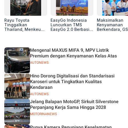
Rayu Toyota
EasyGo Indonesia
Maksimalkan
Tinggalkan
Luncurkan TMS
Kenyamanan
Thailand, Menkeu
EasyGo 2.0 Berbasis
Berkendara, GS
Purbaya Tawarkan
AI, Bantu Manajemen
Luncurkan EV
Insentif Besar demi
Transportasi End-to-
Auxiliary Batte
Jadikan Indonesia
End
GS CaRe di GII
Basis Produksi
2026
Mengenal MAXUS MIFA 9, MPV Listrik
ASEAN
Premium dengan Kenyamanan Kelas Atas
AUTONEWS
Hino Dorong Digitalisasi dan Standarisasi
Karoseri untuk Tingkatkan Kualitas
Kendaraan
AUTONEWS
Jelang Balapan MotoGP, Sirkuit Silverstone
Perpanjang Kerja Sama Hingga 2028
MOTORINANEWS
Punya Kamera Penunjang Keselamatan,