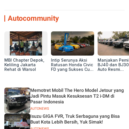
Autocommunity
MBI Chapter Depok,
Intip Serunya Aksi
Manjakan Pemil
Keliling Jakarta
Ratusan Honda Civic
BJ40 dan BJ30
Rehat di Warsol
FD yang Sukses Curi
Auto Resmi
Perhatian di Munas
Deklarasikan B
IV Ungaran!
ORV Chapter l
Touring Carita
Memotret Mobil The Hero Model Jetour yang
Jadi Pintu Masuk Kesuksesan T2 i-DM di
Pasar Indonesia
AUTONEWS
Isuzu GIGA FVR, Truk Serbaguna yang Bisa
Buat Kota Lebih Bersih, Yuk Simak!
AUTONEWS