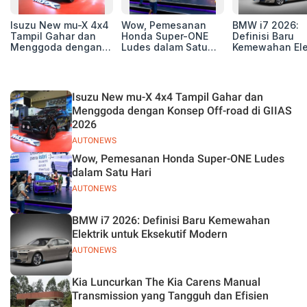
Isuzu New mu-X 4x4
Wow, Pemesanan
BMW i7 2026:
Tampil Gahar dan
Honda Super-ONE
Definisi Baru
Menggoda dengan
Ludes dalam Satu
Kemewahan Ele
Konsep Off-road di
Hari
untuk Eksekutif
GIIAS 2026
Modern
Isuzu New mu-X 4x4 Tampil Gahar dan
Menggoda dengan Konsep Off-road di GIIAS
2026
AUTONEWS
Wow, Pemesanan Honda Super-ONE Ludes
dalam Satu Hari
AUTONEWS
BMW i7 2026: Definisi Baru Kemewahan
Elektrik untuk Eksekutif Modern
AUTONEWS
Kia Luncurkan The Kia Carens Manual
Transmission yang Tangguh dan Efisien