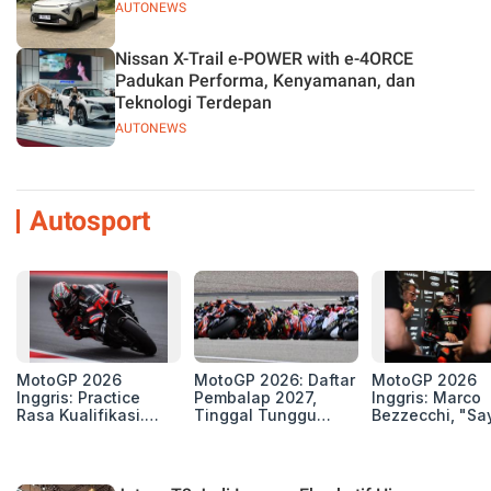
AUTONEWS
Nissan X-Trail e-POWER with e-4ORCE
Padukan Performa, Kenyamanan, dan
Teknologi Terdepan
AUTONEWS
Autosport
MotoGP 2026
MotoGP 2026: Daftar
MotoGP 2026
Inggris: Practice
Pembalap 2027,
Inggris: Marco
Rasa Kualifikasi.
Tinggal Tunggu
Bezzecchi, "Sa
Edan, 8 Pembalap
Beberapa Kursi Lagi
Petarung dan S
Pecahkan Rekor
Perang"
Kecepatan
Silverstone!