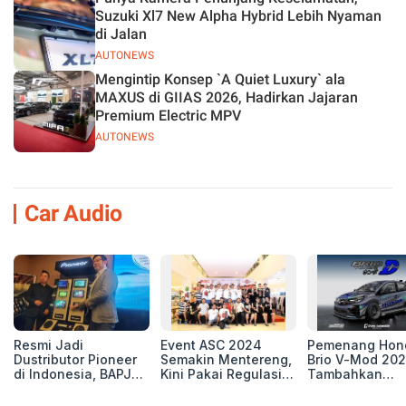
Suzuki Xl7 New Alpha Hybrid Lebih Nyaman
di Jalan
AUTONEWS
Mengintip Konsep `A Quiet Luxury` ala
MAXUS di GIIAS 2026, Hadirkan Jajaran
Premium Electric MPV
AUTONEWS
Car Audio
Resmi Jadi
Event ASC 2024
Pemenang Hon
Dustributor Pioneer
Semakin Mentereng,
Brio V-Mod 20
di Indonesia, BAPJ
Kini Pakai Regulasi
Tambahkan
Luncurkan 2 Head
International IASCA
Sentuhan Drift
Unit Baru!
Proporsionalita