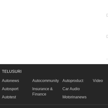
TELUSURI
Autonews
Autocommunity
Autoproduct
Video
Autosport
Insurance &
Car Audio
Finance
Autotest
Motorinanews