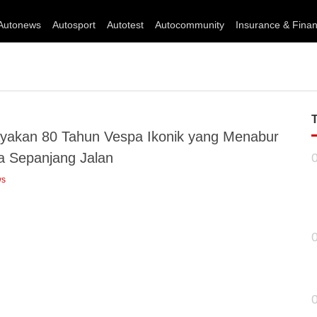
Autonews
Autosport
Autotest
Autocommunity
Insurance & Fina
yakan 80 Tahun Vespa Ikonik yang Menabur
ta Sepanjang Jalan
ws