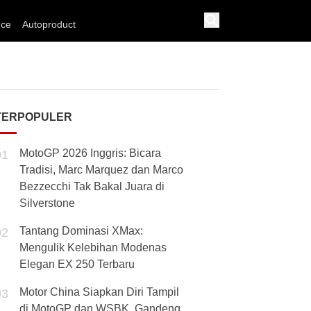
nce
Autoproduct
TERPOPULER
MotoGP 2026 Inggris: Bicara
01
Tradisi, Marc Marquez dan Marco
Bezzecchi Tak Bakal Juara di
Silverstone
Tantang Dominasi XMax:
02
Mengulik Kelebihan Modenas
Elegan EX 250 Terbaru
Motor China Siapkan Diri Tampil
03
di MotoGP dan WSBK, Gandeng