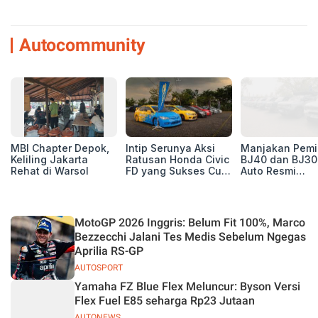
Autocommunity
MBI Chapter Depok,
Intip Serunya Aksi
Manjakan Pemil
Keliling Jakarta
Ratusan Honda Civic
BJ40 dan BJ30
Rehat di Warsol
FD yang Sukses Curi
Auto Resmi
Perhatian di Munas
Deklarasikan B
IV Ungaran!
ORV Chapter l
Touring Carita
MotoGP 2026 Inggris: Belum Fit 100%, Marco
Bezzecchi Jalani Tes Medis Sebelum Ngegas
Aprilia RS-GP
AUTOSPORT
Yamaha FZ Blue Flex Meluncur: Byson Versi
Flex Fuel E85 seharga Rp23 Jutaan
AUTONEWS