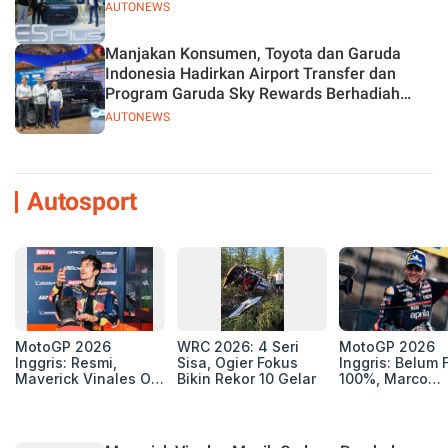
AUTONEWS
Manjakan Konsumen, Toyota dan Garuda
Indonesia Hadirkan Airport Transfer dan
Program Garuda Sky Rewards Berhadiah
Hybrid EV
AUTONEWS
Autosport
MotoGP 2026
WRC 2026: 4 Seri
MotoGP 2026
Inggris: Resmi,
Sisa, Ogier Fokus
Inggris: Belum F
Maverick Vinales Out
Bikin Rekor 10 Gelar
100%, Marco
dan Pol Espargaro
Bezzecchi Jala
Mengaspal di
Medis Sebelum
Silverstone. Seri
Ngegas Aprilia
Selanjutnya Belum
GP