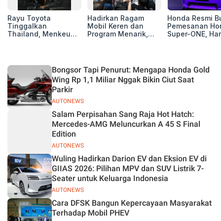
Rayu Toyota
Hadirkan Ragam
Honda Resmi B
Tinggalkan
Mobil Keren dan
Pemesanan Ho
Thailand, Menkeu
Program Menarik,
Super-ONE, Ha
Purbaya Tawarkan
12.000 Pengunjung
Rp438 Juta
Insentif Besar demi
Padati Booth BAIC di
Jadikan Indonesia
GIIAS 2026
Basis Produksi
Bongsor Tapi Penurut: Mengapa Honda Gold
ASEAN
Wing Rp 1,1 Miliar Nggak Bikin Ciut Saat
Parkir
AUTONEWS
Salam Perpisahan Sang Raja Hot Hatch:
Mercedes-AMG Meluncurkan A 45 S Final
Edition
AUTONEWS
Wuling Hadirkan Darion EV dan Eksion EV di
GIIAS 2026: Pilihan MPV dan SUV Listrik 7-
Seater untuk Keluarga Indonesia
AUTONEWS
Cara DFSK Bangun Kepercayaan Masyarakat
Terhadap Mobil PHEV