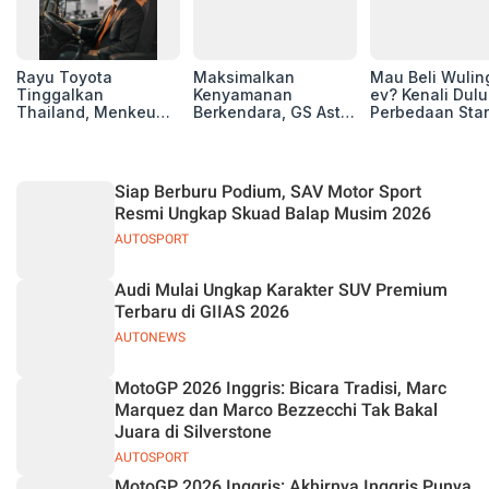
Rayu Toyota
Maksimalkan
Mau Beli Wuling
Tinggalkan
Kenyamanan
ev? Kenali Dulu
Thailand, Menkeu
Berkendara, GS Astra
Perbedaan Sta
Purbaya Tawarkan
Luncurkan EV
Range dan Lon
Insentif Besar demi
Auxiliary Battery dan
Range
Jadikan Indonesia
GS CaRe di GIIAS
Basis Produksi
2026
Siap Berburu Podium, SAV Motor Sport
ASEAN
Resmi Ungkap Skuad Balap Musim 2026
AUTOSPORT
Audi Mulai Ungkap Karakter SUV Premium
Terbaru di GIIAS 2026
AUTONEWS
MotoGP 2026 Inggris: Bicara Tradisi, Marc
Marquez dan Marco Bezzecchi Tak Bakal
Juara di Silverstone
AUTOSPORT
MotoGP 2026 Inggris: Akhirnya Inggris Punya