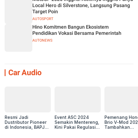
Local Hero di Silverstone, Langsung Pasang
Target Poin
AUTOSPORT
Hino Komitmen Bangun Ekosistem
Pendidikan Vokasi Bersama Pemerintah
AUTONEWS
Car Audio
Resmi Jadi
Event ASC 2024
Pemenang Hon
Dustributor Pioneer
Semakin Mentereng,
Brio V-Mod 20
di Indonesia, BAPJ
Kini Pakai Regulasi
Tambahkan
Luncurkan 2 Head
International IASCA
Sentuhan Drift
Unit Baru!
Proporsionalita