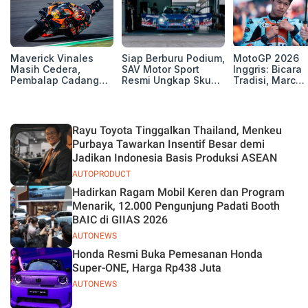
Maverick Vinales
Siap Berburu Podium,
MotoGP 2026
Masih Cedera,
SAV Motor Sport
Inggris: Bicara
Pembalap Cadangan
Resmi Ungkap Skuad
Tradisi, Marc
Pol Espargarodi Siap
Balap Musim 2026
Marquez dan M
Bertarung untuk
Bezzecchi Tak 
MotoGP Inggris
Juara di Si
Rayu Toyota Tinggalkan Thailand, Menkeu
Purbaya Tawarkan Insentif Besar demi
Jadikan Indonesia Basis Produksi ASEAN
AUTOPRODUCT
Hadirkan Ragam Mobil Keren dan Program
Menarik, 12.000 Pengunjung Padati Booth
BAIC di GIIAS 2026
AUTONEWS
Honda Resmi Buka Pemesanan Honda
Super-ONE, Harga Rp438 Juta
AUTONEWS