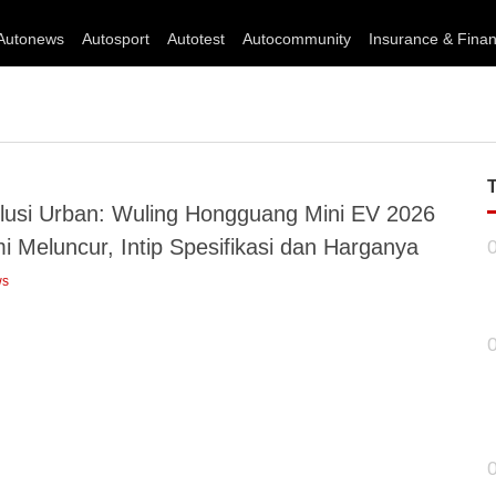
Autonews
Autosport
Autotest
Autocommunity
Insurance & Fina
lusi Urban: Wuling Hongguang Mini EV 2026
i Meluncur, Intip Spesifikasi dan Harganya
ws