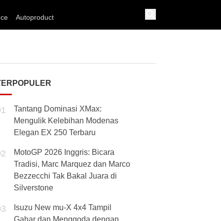
nce
Autoproduct
TERPOPULER
Tantang Dominasi XMax:
01
Mengulik Kelebihan Modenas
Elegan EX 250 Terbaru
MotoGP 2026 Inggris: Bicara
02
Tradisi, Marc Marquez dan Marco
Bezzecchi Tak Bakal Juara di
Silverstone
Isuzu New mu-X 4x4 Tampil
03
Gahar dan Menggoda dengan