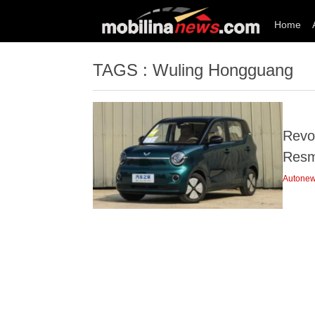
Home
TAGS : Wuling Hongguang
Revo
Resm
Autone