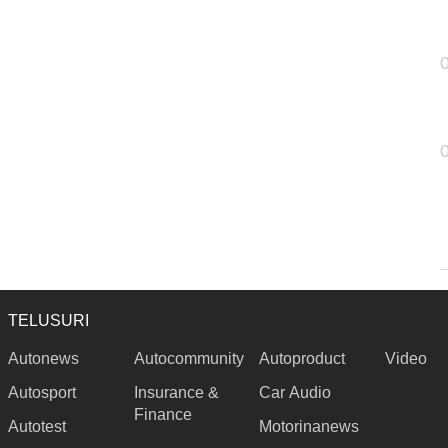
TELUSURI
Autonews
Autocommunity
Autoproduct
Video
Autosport
Insurance &
Car Audio
Finance
Autotest
Motorinanews