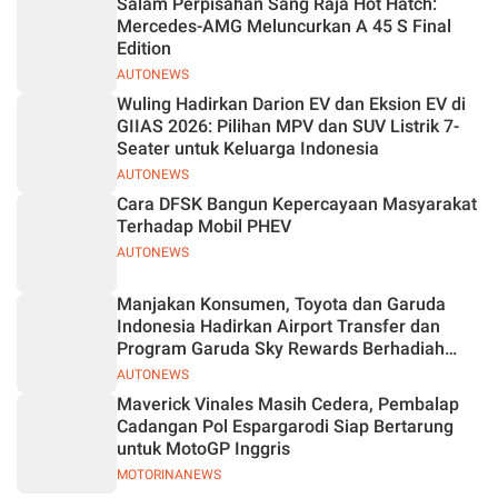
Salam Perpisahan Sang Raja Hot Hatch:
Jelas
Mercedes-AMG Meluncurkan A 45 S Final
Edition
AUTONEWS
Wuling Hadirkan Darion EV dan Eksion EV di
GIIAS 2026: Pilihan MPV dan SUV Listrik 7-
Seater untuk Keluarga Indonesia
AUTONEWS
Cara DFSK Bangun Kepercayaan Masyarakat
Terhadap Mobil PHEV
AUTONEWS
Manjakan Konsumen, Toyota dan Garuda
Indonesia Hadirkan Airport Transfer dan
Program Garuda Sky Rewards Berhadiah
Hybrid EV
AUTONEWS
Maverick Vinales Masih Cedera, Pembalap
Cadangan Pol Espargarodi Siap Bertarung
untuk MotoGP Inggris
MOTORINANEWS