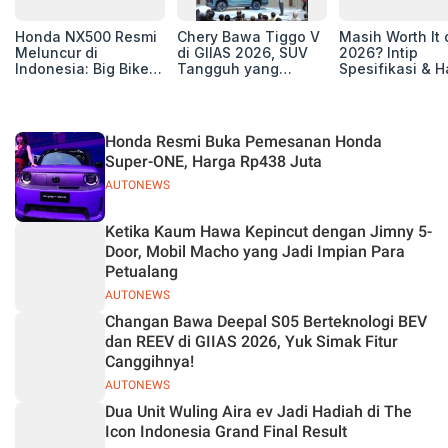
Honda NX500 Resmi
Chery Bawa Tiggo V
Masih Worth It 
Meluncur di
di GIIAS 2026, SUV
2026? Intip
Indonesia: Big Bike
Tangguh yang
Spesifikasi & H
Adventure 471 cc
Tawarkan
Terbaru All Ne
Siap Tempur,
Fungsionalitas
Ertiga GX Hybri
Dibanderol Rp230
Terbaik
Juta
Honda Resmi Buka Pemesanan Honda
Super-ONE, Harga Rp438 Juta
AUTONEWS
Ketika Kaum Hawa Kepincut dengan Jimny 5-
Door, Mobil Macho yang Jadi Impian Para
Petualang
AUTONEWS
Changan Bawa Deepal S05 Berteknologi BEV
dan REEV di GIIAS 2026, Yuk Simak Fitur
Canggihnya!
AUTONEWS
Dua Unit Wuling Aira ev Jadi Hadiah di The
Icon Indonesia Grand Final Result