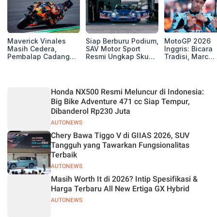
Maverick Vinales
Siap Berburu Podium,
MotoGP 2026
Masih Cedera,
SAV Motor Sport
Inggris: Bicara
Pembalap Cadangan
Resmi Ungkap Skuad
Tradisi, Marc
Pol Espargarodi Siap
Balap Musim 2026
Marquez dan M
Bertarung untuk
Bezzecchi Tak 
MotoGP Inggris
Juara di Si
Honda NX500 Resmi Meluncur di Indonesia:
Big Bike Adventure 471 cc Siap Tempur,
Dibanderol Rp230 Juta
AUTONEWS
Chery Bawa Tiggo V di GIIAS 2026, SUV
Tangguh yang Tawarkan Fungsionalitas
Terbaik
AUTONEWS
Masih Worth It di 2026? Intip Spesifikasi &
Harga Terbaru All New Ertiga GX Hybrid
AUTONEWS