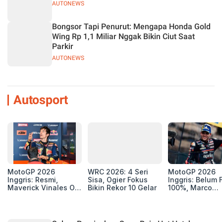
AUTONEWS
Bongsor Tapi Penurut: Mengapa Honda Gold
Wing Rp 1,1 Miliar Nggak Bikin Ciut Saat
Parkir
AUTONEWS
Autosport
MotoGP 2026
WRC 2026: 4 Seri
MotoGP 2026
Inggris: Resmi,
Sisa, Ogier Fokus
Inggris: Belum F
Maverick Vinales Out
Bikin Rekor 10 Gelar
100%, Marco
dan Pol Espargaro
Bezzecchi Jala
Mengaspal di
Medis Sebelum
Silverstone. Seri
Ngegas Aprilia
Selanjutnya Belum
GP