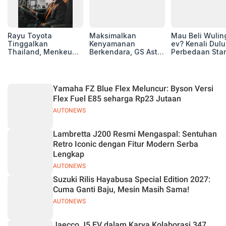
Rayu Toyota
Maksimalkan
Mau Beli Wuling
Tinggalkan
Kenyamanan
ev? Kenali Dulu
Thailand, Menkeu
Berkendara, GS Astra
Perbedaan Sta
Purbaya Tawarkan
Luncurkan EV
Range dan Lon
Insentif Besar demi
Auxiliary Battery dan
Range
Jadikan Indonesia
GS CaRe di GIIAS
Basis Produksi
2026
Yamaha FZ Blue Flex Meluncur: Byson Versi
ASEAN
Flex Fuel E85 seharga Rp23 Jutaan
AUTONEWS
Lambretta J200 Resmi Mengaspal: Sentuhan
Retro Iconic dengan Fitur Modern Serba
Lengkap
AUTONEWS
Suzuki Rilis Hayabusa Special Edition 2027:
Cuma Ganti Baju, Mesin Masih Sama!
AUTONEWS
Jaecco J5 EV dalam Karya Kolaborasi 347