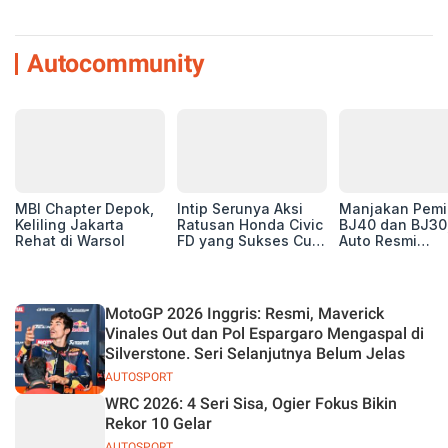
Autocommunity
MBI Chapter Depok,
Intip Serunya Aksi
Manjakan Pemil
Keliling Jakarta
Ratusan Honda Civic
BJ40 dan BJ30
Rehat di Warsol
FD yang Sukses Curi
Auto Resmi
Perhatian di Munas
Deklarasikan B
IV Ungaran!
ORV Chapter l
Touring Carita
MotoGP 2026 Inggris: Resmi, Maverick
Vinales Out dan Pol Espargaro Mengaspal di
Silverstone. Seri Selanjutnya Belum Jelas
AUTOSPORT
WRC 2026: 4 Seri Sisa, Ogier Fokus Bikin
Rekor 10 Gelar
AUTOSPORT