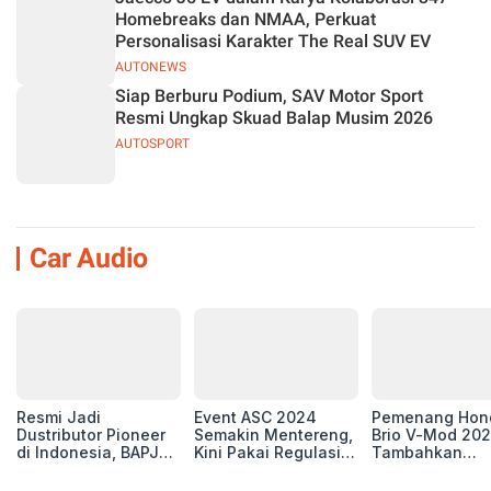
Homebreaks dan NMAA, Perkuat
Personalisasi Karakter The Real SUV EV
AUTONEWS
Siap Berburu Podium, SAV Motor Sport
Resmi Ungkap Skuad Balap Musim 2026
AUTOSPORT
Car Audio
Resmi Jadi
Event ASC 2024
Pemenang Hon
Dustributor Pioneer
Semakin Mentereng,
Brio V-Mod 20
di Indonesia, BAPJ
Kini Pakai Regulasi
Tambahkan
Luncurkan 2 Head
International IASCA
Sentuhan Drift
Unit Baru!
Proporsionalita