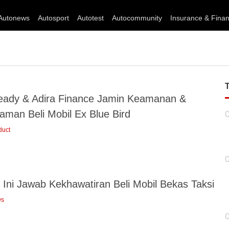
Autonews
Autosport
Autotest
Autocommunity
Insurance & Fina
ady & Adira Finance Jamin Keamanan &
aman Beli Mobil Ex Blue Bird
duct
 Ini Jawab Kekhawatiran Beli Mobil Bekas Taksi
ws