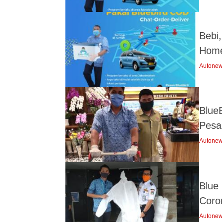
Bebi
Hom
Autone
BlueB
Pesa
Autone
Blue
Coro
Autone