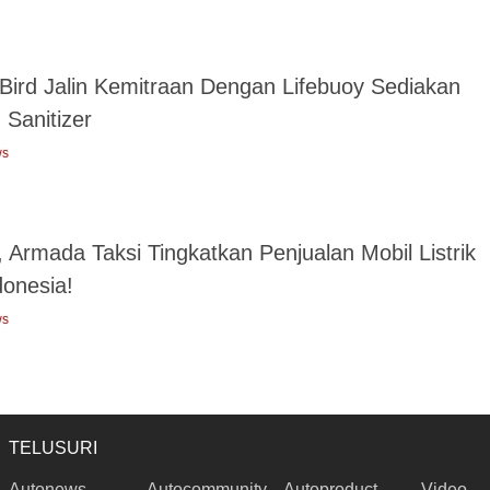
 Bird Jalin Kemitraan Dengan Lifebuoy Sediakan
 Sanitizer
ws
 Armada Taksi Tingkatkan Penjualan Mobil Listrik
donesia!
ws
TELUSURI
Autonews
Autocommunity
Autoproduct
Video