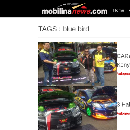
Home
TAGS : blue bird
CARe
Keny
Autopro
3 Hal
Autone