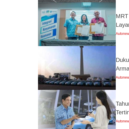
MRT 
Laya
Autone
Duku
Arma
Autone
Tahu
Tert
Autone