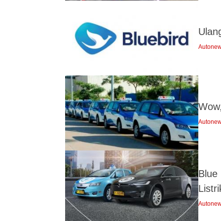
Ulan
Autone
Wow, 
Autone
Blue
Listri
Autone