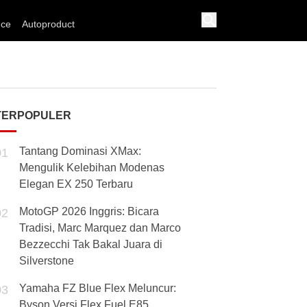
nce
Autoproduct
TERPOPULER
Tantang Dominasi XMax:
01
Mengulik Kelebihan Modenas
Elegan EX 250 Terbaru
MotoGP 2026 Inggris: Bicara
02
Tradisi, Marc Marquez dan Marco
Bezzecchi Tak Bakal Juara di
Silverstone
Yamaha FZ Blue Flex Meluncur:
03
Byson Versi Flex Fuel E85