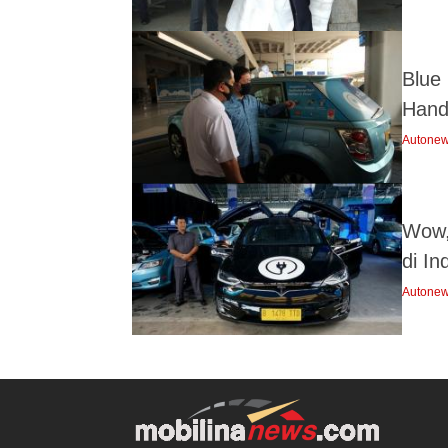
Blue
Hand
Autone
Wow,
di In
Autone