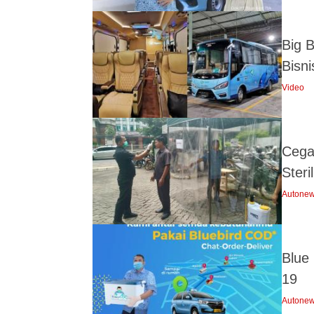
Big 
Bisn
Video
Cega
Steri
Autone
Blue
19
Autone