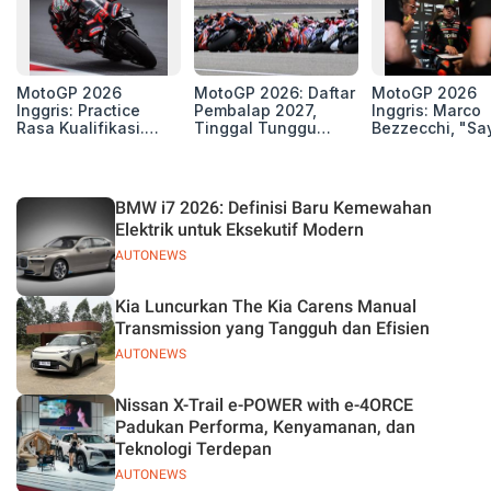
MotoGP 2026
MotoGP 2026: Daftar
MotoGP 2026
Inggris: Practice
Pembalap 2027,
Inggris: Marco
Rasa Kualifikasi.
Tinggal Tunggu
Bezzecchi, "Sa
Edan, 8 Pembalap
Beberapa Kursi Lagi
Petarung dan S
Pecahkan Rekor
Perang"
Kecepatan
Silverstone!
BMW i7 2026: Definisi Baru Kemewahan
Elektrik untuk Eksekutif Modern
AUTONEWS
Kia Luncurkan The Kia Carens Manual
Transmission yang Tangguh dan Efisien
AUTONEWS
Nissan X-Trail e-POWER with e-4ORCE
Padukan Performa, Kenyamanan, dan
Teknologi Terdepan
AUTONEWS