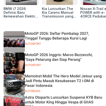
BMW i7 2026:
Kia Luncurkan The
Nissan X-Trail 
Definisi Baru
Kia Carens Manual
POWER with e-
Kemewahan Elektrik
Transmission yang
4ORCE Paduka
untuk Eksekutif
Tangguh dan Efisien
Performa,
Modern
Kenyamanan, 
Teknologi Ter
MotoGP 2026: Daftar Pembalap 2027,
Tinggal Tunggu Beberapa Kursi Lagi
AUTOSPORT
MotoGP 2026 Inggris: Marco Bezzecchi,
"Saya Petarung dan Siap Perang"
AUTOSPORT
Memotret Mobil The Hero Model Jetour yang
Jadi Pintu Masuk Kesuksesan T2 i-DM di
Pasar Indonesia
AUTONEWS
Astra Otoparts Luncurkan Suspensi KYB Baru
untuk Motor King Hingga Vespa di GIIAS