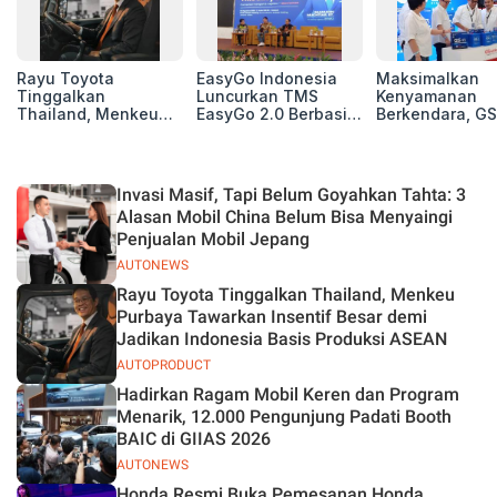
Rayu Toyota
EasyGo Indonesia
Maksimalkan
Tinggalkan
Luncurkan TMS
Kenyamanan
Thailand, Menkeu
EasyGo 2.0 Berbasis
Berkendara, GS
Purbaya Tawarkan
AI, Bantu Manajemen
Luncurkan EV
Insentif Besar demi
Transportasi End-to-
Auxiliary Batte
Jadikan Indonesia
End
GS CaRe di GII
Basis Produksi
2026
Invasi Masif, Tapi Belum Goyahkan Tahta: 3
ASEAN
Alasan Mobil China Belum Bisa Menyaingi
Penjualan Mobil Jepang
AUTONEWS
Rayu Toyota Tinggalkan Thailand, Menkeu
Purbaya Tawarkan Insentif Besar demi
Jadikan Indonesia Basis Produksi ASEAN
AUTOPRODUCT
Hadirkan Ragam Mobil Keren dan Program
Menarik, 12.000 Pengunjung Padati Booth
BAIC di GIIAS 2026
AUTONEWS
Honda Resmi Buka Pemesanan Honda