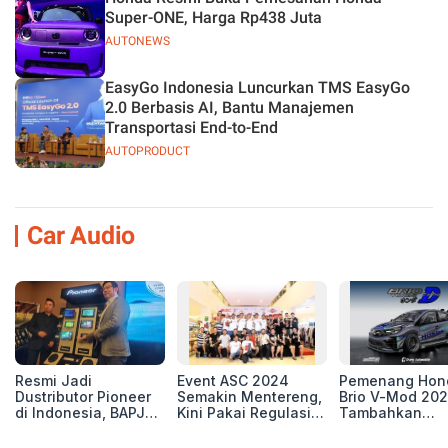
Super-ONE, Harga Rp438 Juta
AUTONEWS
EasyGo Indonesia Luncurkan TMS EasyGo
2.0 Berbasis AI, Bantu Manajemen
Transportasi End-to-End
AUTOPRODUCT
Car Audio
Resmi Jadi
Event ASC 2024
Pemenang Hon
Dustributor Pioneer
Semakin Mentereng,
Brio V-Mod 20
di Indonesia, BAPJ
Kini Pakai Regulasi
Tambahkan
Luncurkan 2 Head
International IASCA
Sentuhan Drift
Unit Baru!
Proporsionalita