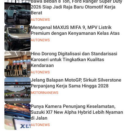
Bawa Beban 8 Ton, Ford Ranger Super Duty
2026 Siap Jadi Raja Baru Otomotif Kerja
Berat
AUTONEWS
Mengenal MAXUS MIFA 9, MPV Listrik
Premium dengan Kenyamanan Kelas Atas
AUTONEWS
Hino Dorong Digitalisasi dan Standarisasi
Karoseri untuk Tingkatkan Kualitas
Kendaraan
AUTONEWS
Jelang Balapan MotoGP, Sirkuit Silverstone
Perpanjang Kerja Sama Hingga 2028
MOTORINANEWS
Punya Kamera Penunjang Keselamatan,
Suzuki Xl7 New Alpha Hybrid Lebih Nyaman
di Jalan
AUTONEWS