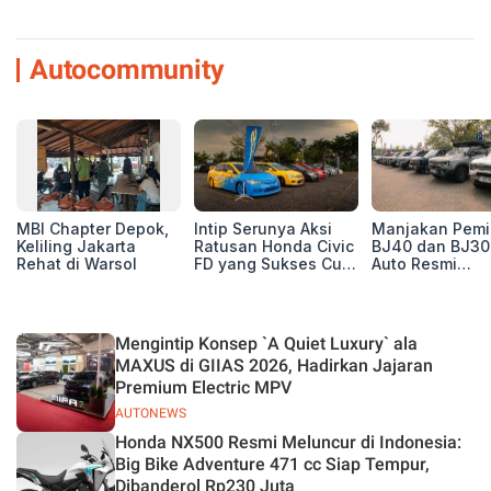
Autocommunity
MBI Chapter Depok,
Intip Serunya Aksi
Manjakan Pemil
Keliling Jakarta
Ratusan Honda Civic
BJ40 dan BJ30
Rehat di Warsol
FD yang Sukses Curi
Auto Resmi
Perhatian di Munas
Deklarasikan B
IV Ungaran!
ORV Chapter l
Touring Carita
Mengintip Konsep `A Quiet Luxury` ala
MAXUS di GIIAS 2026, Hadirkan Jajaran
Premium Electric MPV
AUTONEWS
Honda NX500 Resmi Meluncur di Indonesia:
Big Bike Adventure 471 cc Siap Tempur,
Dibanderol Rp230 Juta