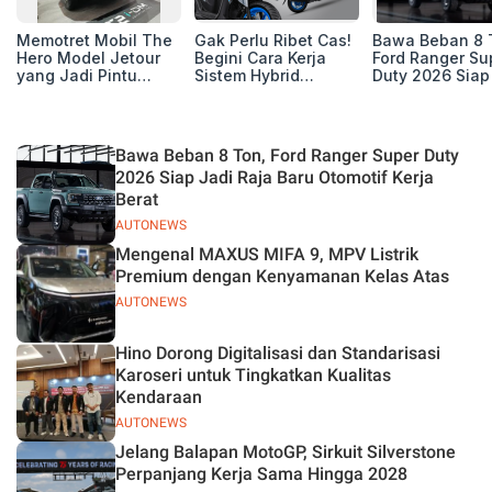
Memotret Mobil The
Gak Perlu Ribet Cas!
Bawa Beban 8 
Hero Model Jetour
Begini Cara Kerja
Ford Ranger Su
yang Jadi Pintu
Sistem Hybrid
Duty 2026 Siap
Masuk Kesuksesan
Yamaha Gear Ultima
Raja Baru Otom
T2 i-DM di Pasar
125
Kerja Berat
Indonesia
Bawa Beban 8 Ton, Ford Ranger Super Duty
2026 Siap Jadi Raja Baru Otomotif Kerja
Berat
AUTONEWS
Mengenal MAXUS MIFA 9, MPV Listrik
Premium dengan Kenyamanan Kelas Atas
AUTONEWS
Hino Dorong Digitalisasi dan Standarisasi
Karoseri untuk Tingkatkan Kualitas
Kendaraan
AUTONEWS
Jelang Balapan MotoGP, Sirkuit Silverstone
Perpanjang Kerja Sama Hingga 2028