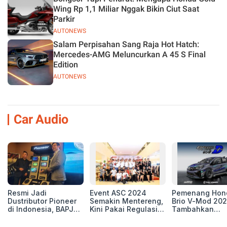
Wing Rp 1,1 Miliar Nggak Bikin Ciut Saat
Parkir
AUTONEWS
Salam Perpisahan Sang Raja Hot Hatch:
Mercedes-AMG Meluncurkan A 45 S Final
Edition
AUTONEWS
Car Audio
Resmi Jadi
Event ASC 2024
Pemenang Hon
Dustributor Pioneer
Semakin Mentereng,
Brio V-Mod 20
di Indonesia, BAPJ
Kini Pakai Regulasi
Tambahkan
Luncurkan 2 Head
International IASCA
Sentuhan Drift
Unit Baru!
Proporsionalita