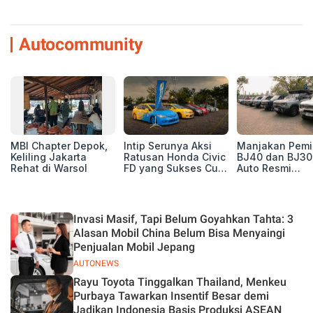
Autocommunity
MBI Chapter Depok,
Intip Serunya Aksi
Manjakan Pemil
Keliling Jakarta
Ratusan Honda Civic
BJ40 dan BJ30
Rehat di Warsol
FD yang Sukses Curi
Auto Resmi
Perhatian di Munas
Deklarasikan B
IV Ungaran!
ORV Chapter l
Touring Carita
Invasi Masif, Tapi Belum Goyahkan Tahta: 3
Alasan Mobil China Belum Bisa Menyaingi
Penjualan Mobil Jepang
AUTONEWS
Rayu Toyota Tinggalkan Thailand, Menkeu
Purbaya Tawarkan Insentif Besar demi
Jadikan Indonesia Basis Produksi ASEAN