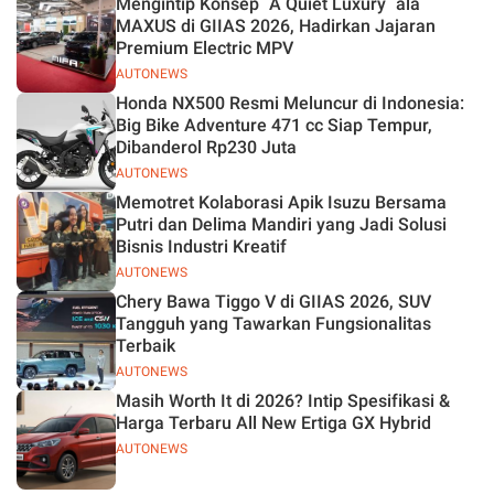
Mengintip Konsep `A Quiet Luxury` ala
MAXUS di GIIAS 2026, Hadirkan Jajaran
Premium Electric MPV
AUTONEWS
Honda NX500 Resmi Meluncur di Indonesia:
Big Bike Adventure 471 cc Siap Tempur,
Dibanderol Rp230 Juta
AUTONEWS
Memotret Kolaborasi Apik Isuzu Bersama
Putri dan Delima Mandiri yang Jadi Solusi
Bisnis Industri Kreatif
AUTONEWS
Chery Bawa Tiggo V di GIIAS 2026, SUV
Tangguh yang Tawarkan Fungsionalitas
Terbaik
AUTONEWS
Masih Worth It di 2026? Intip Spesifikasi &
Harga Terbaru All New Ertiga GX Hybrid
AUTONEWS