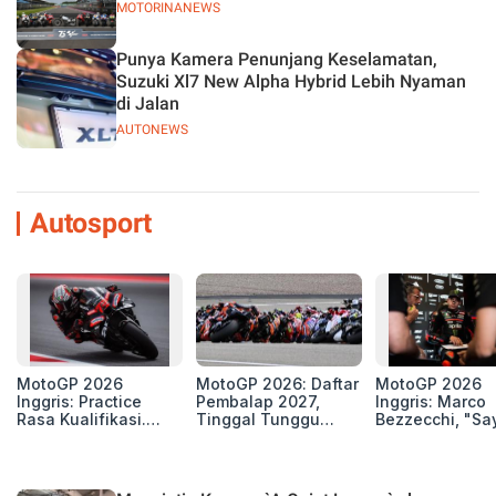
MOTORINANEWS
Punya Kamera Penunjang Keselamatan,
Suzuki Xl7 New Alpha Hybrid Lebih Nyaman
di Jalan
AUTONEWS
Autosport
MotoGP 2026
MotoGP 2026: Daftar
MotoGP 2026
Inggris: Practice
Pembalap 2027,
Inggris: Marco
Rasa Kualifikasi.
Tinggal Tunggu
Bezzecchi, "Sa
Edan, 8 Pembalap
Beberapa Kursi Lagi
Petarung dan S
Pecahkan Rekor
Perang"
Kecepatan
Silverstone!