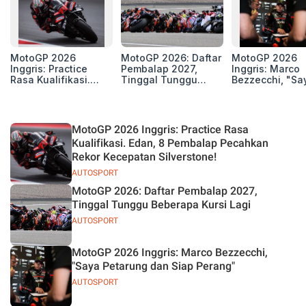
MotoGP 2026
MotoGP 2026: Daftar
MotoGP 2026
Inggris: Practice
Pembalap 2027,
Inggris: Marco
Rasa Kualifikasi.
Tinggal Tunggu
Bezzecchi, "Sa
Edan, 8 Pembalap
Beberapa Kursi Lagi
Petarung dan S
Pecahkan Rekor
Perang"
Kecepatan
Silverstone!
MotoGP 2026 Inggris: Practice Rasa
Kualifikasi. Edan, 8 Pembalap Pecahkan
Rekor Kecepatan Silverstone!
AUTOSPORT
MotoGP 2026: Daftar Pembalap 2027,
Tinggal Tunggu Beberapa Kursi Lagi
AUTOSPORT
MotoGP 2026 Inggris: Marco Bezzecchi,
"Saya Petarung dan Siap Perang"
AUTOSPORT