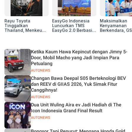
Rayu Toyota
EasyGo Indonesia
Maksimalkan
Tinggalkan
Luncurkan TMS
Kenyamanan
Thailand, Menkeu
EasyGo 2.0 Berbasis
Berkendara, GS
Purbaya Tawarkan
AI, Bantu Manajemen
Luncurkan EV
Insentif Besar demi
Transportasi End-to-
Auxiliary Batte
Jadikan Indonesia
End
GS CaRe di GII
Basis Produksi
2026
Ketika Kaum Hawa Kepincut dengan Jimny 5-
ASEAN
Door, Mobil Macho yang Jadi Impian Para
Petualang
AUTONEWS
Changan Bawa Deepal S05 Berteknologi BEV
dan REEV di GIIAS 2026, Yuk Simak Fitur
Canggihnya!
AUTONEWS
Dua Unit Wuling Aira ev Jadi Hadiah di The
Icon Indonesia Grand Final Result
AUTONEWS
Bongsor Tapi Penurut: Mengapa Honda Gold