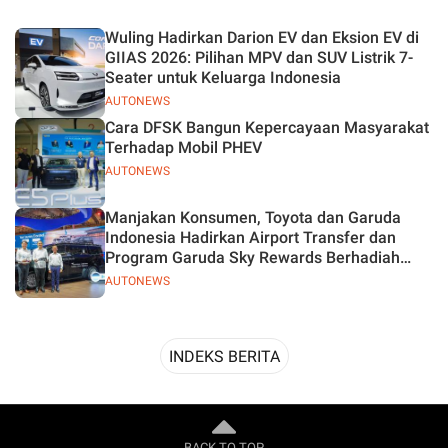
Desain
Wuling Hadirkan Darion EV dan Eksion EV di
GIIAS 2026: Pilihan MPV dan SUV Listrik 7-
Seater untuk Keluarga Indonesia
AUTONEWS
Cara DFSK Bangun Kepercayaan Masyarakat
Terhadap Mobil PHEV
AUTONEWS
Manjakan Konsumen, Toyota dan Garuda
Indonesia Hadirkan Airport Transfer dan
Program Garuda Sky Rewards Berhadiah
Hybrid EV
AUTONEWS
INDEKS BERITA
BACK TO TOP