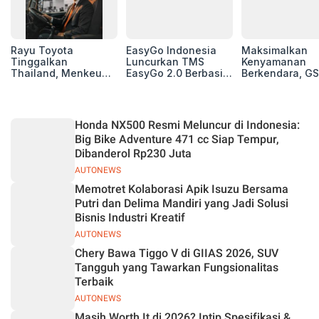
Rayu Toyota
EasyGo Indonesia
Maksimalkan
Tinggalkan
Luncurkan TMS
Kenyamanan
Thailand, Menkeu
EasyGo 2.0 Berbasis
Berkendara, GS
Purbaya Tawarkan
AI, Bantu Manajemen
Luncurkan EV
Insentif Besar demi
Transportasi End-to-
Auxiliary Batte
Jadikan Indonesia
End
GS CaRe di GII
Basis Produksi
2026
Honda NX500 Resmi Meluncur di Indonesia:
ASEAN
Big Bike Adventure 471 cc Siap Tempur,
Dibanderol Rp230 Juta
AUTONEWS
Memotret Kolaborasi Apik Isuzu Bersama
Putri dan Delima Mandiri yang Jadi Solusi
Bisnis Industri Kreatif
AUTONEWS
Chery Bawa Tiggo V di GIIAS 2026, SUV
Tangguh yang Tawarkan Fungsionalitas
Terbaik
AUTONEWS
Masih Worth It di 2026? Intip Spesifikasi &