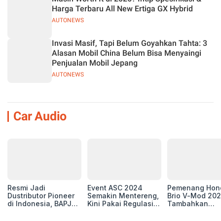
Harga Terbaru All New Ertiga GX Hybrid
AUTONEWS
Invasi Masif, Tapi Belum Goyahkan Tahta: 3
Alasan Mobil China Belum Bisa Menyaingi
Penjualan Mobil Jepang
AUTONEWS
Car Audio
Resmi Jadi
Event ASC 2024
Pemenang Hon
Dustributor Pioneer
Semakin Mentereng,
Brio V-Mod 20
di Indonesia, BAPJ
Kini Pakai Regulasi
Tambahkan
Luncurkan 2 Head
International IASCA
Sentuhan Drift
Unit Baru!
Proporsionalita