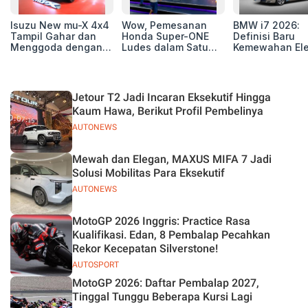
Isuzu New mu-X 4x4
Wow, Pemesanan
BMW i7 2026:
Tampil Gahar dan
Honda Super-ONE
Definisi Baru
Menggoda dengan
Ludes dalam Satu
Kemewahan Ele
Konsep Off-road di
Hari
untuk Eksekutif
GIIAS 2026
Modern
Jetour T2 Jadi Incaran Eksekutif Hingga
Kaum Hawa, Berikut Profil Pembelinya
AUTONEWS
Mewah dan Elegan, MAXUS MIFA 7 Jadi
Solusi Mobilitas Para Eksekutif
AUTONEWS
MotoGP 2026 Inggris: Practice Rasa
Kualifikasi. Edan, 8 Pembalap Pecahkan
Rekor Kecepatan Silverstone!
AUTOSPORT
MotoGP 2026: Daftar Pembalap 2027,
Tinggal Tunggu Beberapa Kursi Lagi