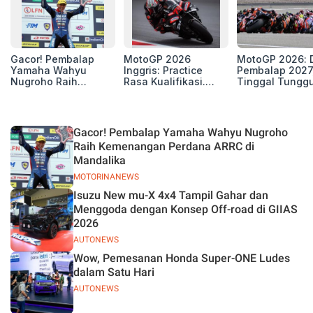
Gacor! Pembalap
MotoGP 2026
MotoGP 2026: D
Yamaha Wahyu
Inggris: Practice
Pembalap 2027
Nugroho Raih
Rasa Kualifikasi.
Tinggal Tungg
Kemenangan
Edan, 8 Pembalap
Beberapa Kursi
Perdana ARRC di
Pecahkan Rekor
Mandalika
Kecepatan
Silverstone!
Gacor! Pembalap Yamaha Wahyu Nugroho
Raih Kemenangan Perdana ARRC di
Mandalika
MOTORINANEWS
Isuzu New mu-X 4x4 Tampil Gahar dan
Menggoda dengan Konsep Off-road di GIIAS
2026
AUTONEWS
Wow, Pemesanan Honda Super-ONE Ludes
dalam Satu Hari
AUTONEWS