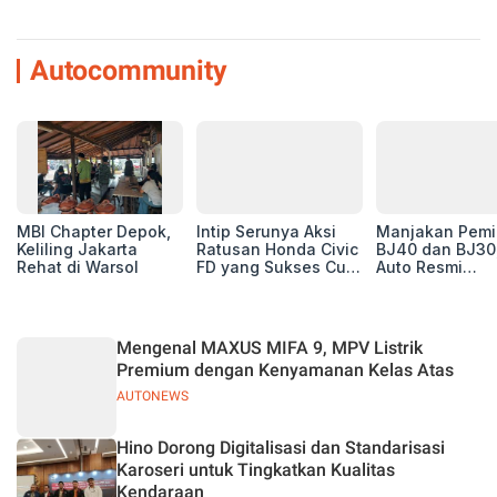
Autocommunity
MBI Chapter Depok,
Intip Serunya Aksi
Manjakan Pemil
Keliling Jakarta
Ratusan Honda Civic
BJ40 dan BJ30
Rehat di Warsol
FD yang Sukses Curi
Auto Resmi
Perhatian di Munas
Deklarasikan B
IV Ungaran!
ORV Chapter l
Touring Carita
Mengenal MAXUS MIFA 9, MPV Listrik
Premium dengan Kenyamanan Kelas Atas
AUTONEWS
Hino Dorong Digitalisasi dan Standarisasi
Karoseri untuk Tingkatkan Kualitas
Kendaraan