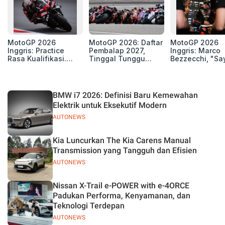
MotoGP 2026
MotoGP 2026: Daftar
MotoGP 2026
Inggris: Practice
Pembalap 2027,
Inggris: Marco
Rasa Kualifikasi.
Tinggal Tunggu
Bezzecchi, "Sa
Edan, 8 Pembalap
Beberapa Kursi Lagi
Petarung dan S
Pecahkan Rekor
Perang"
Kecepatan
Silverstone!
BMW i7 2026: Definisi Baru Kemewahan
Elektrik untuk Eksekutif Modern
AUTONEWS
Kia Luncurkan The Kia Carens Manual
Transmission yang Tangguh dan Efisien
AUTONEWS
Nissan X-Trail e-POWER with e-4ORCE
Padukan Performa, Kenyamanan, dan
Teknologi Terdepan
AUTONEWS