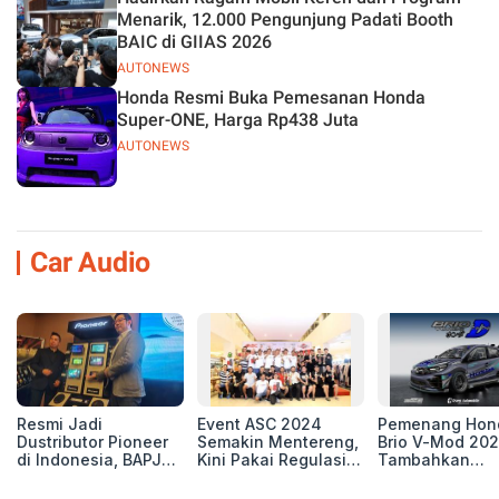
Menarik, 12.000 Pengunjung Padati Booth
BAIC di GIIAS 2026
AUTONEWS
Honda Resmi Buka Pemesanan Honda
Super-ONE, Harga Rp438 Juta
AUTONEWS
Car Audio
Resmi Jadi
Event ASC 2024
Pemenang Hon
Dustributor Pioneer
Semakin Mentereng,
Brio V-Mod 20
di Indonesia, BAPJ
Kini Pakai Regulasi
Tambahkan
Luncurkan 2 Head
International IASCA
Sentuhan Drift
Unit Baru!
Proporsionalita