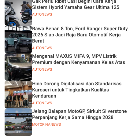
Gak Perlu Ribet Cas! Begini Cara Kerja
Sistem Hybrid Yamaha Gear Ultima 125
AUTONEWS
Bawa Beban 8 Ton, Ford Ranger Super Duty
2026 Siap Jadi Raja Baru Otomotif Kerja
Berat
AUTONEWS
Mengenal MAXUS MIFA 9, MPV Listrik
Premium dengan Kenyamanan Kelas Atas
AUTONEWS
Hino Dorong Digitalisasi dan Standarisasi
Karoseri untuk Tingkatkan Kualitas
Kendaraan
AUTONEWS
Jelang Balapan MotoGP, Sirkuit Silverstone
Perpanjang Kerja Sama Hingga 2028
MOTORINANEWS