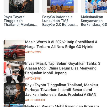
Rayu Toyota
EasyGo Indonesia
Maksimalkan
Tinggalkan
Luncurkan TMS
Kenyamanan
Thailand, Menkeu
EasyGo 2.0 Berbasis
Berkendara, GS
Purbaya Tawarkan
AI, Bantu Manajemen
Luncurkan EV
Insentif Besar demi
Transportasi End-to-
Auxiliary Batte
Jadikan Indonesia
End
GS CaRe di GII
Basis Produksi
2026
Masih Worth It di 2026? Intip Spesifikasi &
ASEAN
Harga Terbaru All New Ertiga GX Hybrid
AUTONEWS
Invasi Masif, Tapi Belum Goyahkan Tahta: 3
Alasan Mobil China Belum Bisa Menyaingi
Penjualan Mobil Jepang
AUTONEWS
Rayu Toyota Tinggalkan Thailand, Menkeu
Purbaya Tawarkan Insentif Besar demi
Jadikan Indonesia Basis Produksi ASEAN
AUTOPRODUCT
Hadirkan Ragam Mobil Keren dan Program