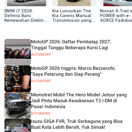
BMW i7 2026:
Kia Luncurkan The
Nissan X-Trail 
Definisi Baru
Kia Carens Manual
POWER with e-
Kemewahan Elektrik
Transmission yang
4ORCE Paduka
untuk Eksekutif
Tangguh dan Efisien
Performa,
Modern
Kenyamanan, 
Teknologi Ter
MotoGP 2026: Daftar Pembalap 2027,
Tinggal Tunggu Beberapa Kursi Lagi
AUTOSPORT
MotoGP 2026 Inggris: Marco Bezzecchi,
"Saya Petarung dan Siap Perang"
AUTOSPORT
Memotret Mobil The Hero Model Jetour yang
Jadi Pintu Masuk Kesuksesan T2 i-DM di
Pasar Indonesia
AUTONEWS
Isuzu GIGA FVR, Truk Serbaguna yang Bisa
Buat Kota Lebih Bersih, Yuk Simak!