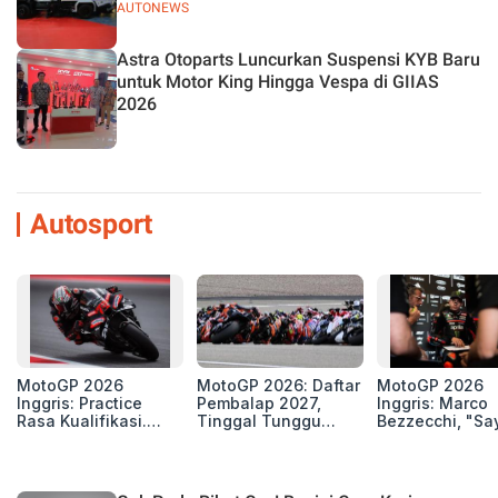
AUTONEWS
Astra Otoparts Luncurkan Suspensi KYB Baru
untuk Motor King Hingga Vespa di GIIAS
2026
Autosport
MotoGP 2026
MotoGP 2026: Daftar
MotoGP 2026
Inggris: Practice
Pembalap 2027,
Inggris: Marco
Rasa Kualifikasi.
Tinggal Tunggu
Bezzecchi, "Sa
Edan, 8 Pembalap
Beberapa Kursi Lagi
Petarung dan S
Pecahkan Rekor
Perang"
Kecepatan
Silverstone!