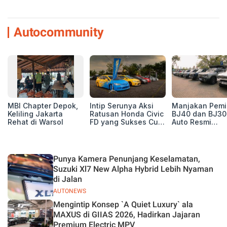
Autocommunity
MBI Chapter Depok,
Intip Serunya Aksi
Manjakan Pemil
Keliling Jakarta
Ratusan Honda Civic
BJ40 dan BJ30
Rehat di Warsol
FD yang Sukses Curi
Auto Resmi
Perhatian di Munas
Deklarasikan B
IV Ungaran!
ORV Chapter l
Touring Carita
Punya Kamera Penunjang Keselamatan,
Suzuki Xl7 New Alpha Hybrid Lebih Nyaman
di Jalan
AUTONEWS
Mengintip Konsep `A Quiet Luxury` ala
MAXUS di GIIAS 2026, Hadirkan Jajaran
Premium Electric MPV