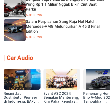
Wing Rp 1,1 Miliar Nggak Bikin Ciut Saat
Parkir
AUTONEWS
Salam Perpisahan Sang Raja Hot Hatch:
Mercedes-AMG Meluncurkan A 45 S Final
Edition
AUTONEWS
Car Audio
Resmi Jadi
Event ASC 2024
Pemenang Hon
Dustributor Pioneer
Semakin Mentereng,
Brio V-Mod 20
di Indonesia, BAPJ
Kini Pakai Regulasi
Tambahkan
Luncurkan 2 Head
International IASCA
Sentuhan Drift
Unit Baru!
Proporsionalita