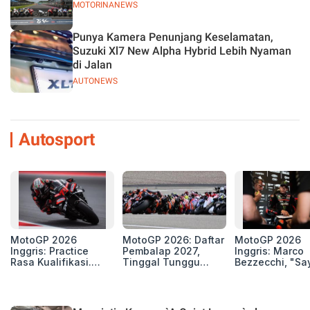
MOTORINANEWS
Punya Kamera Penunjang Keselamatan,
Suzuki Xl7 New Alpha Hybrid Lebih Nyaman
di Jalan
AUTONEWS
Autosport
MotoGP 2026
MotoGP 2026: Daftar
MotoGP 2026
Inggris: Practice
Pembalap 2027,
Inggris: Marco
Rasa Kualifikasi.
Tinggal Tunggu
Bezzecchi, "Sa
Edan, 8 Pembalap
Beberapa Kursi Lagi
Petarung dan S
Pecahkan Rekor
Perang"
Kecepatan
Silverstone!