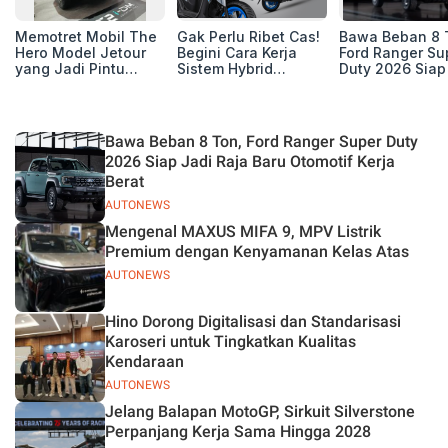
Memotret Mobil The
Gak Perlu Ribet Cas!
Bawa Beban 8 
Hero Model Jetour
Begini Cara Kerja
Ford Ranger Su
yang Jadi Pintu
Sistem Hybrid
Duty 2026 Siap
Masuk Kesuksesan
Yamaha Gear Ultima
Raja Baru Otom
T2 i-DM di Pasar
125
Kerja Berat
Indonesia
Bawa Beban 8 Ton, Ford Ranger Super Duty
2026 Siap Jadi Raja Baru Otomotif Kerja
Berat
AUTONEWS
Mengenal MAXUS MIFA 9, MPV Listrik
Premium dengan Kenyamanan Kelas Atas
AUTONEWS
Hino Dorong Digitalisasi dan Standarisasi
Karoseri untuk Tingkatkan Kualitas
Kendaraan
AUTONEWS
Jelang Balapan MotoGP, Sirkuit Silverstone
Perpanjang Kerja Sama Hingga 2028