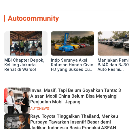
Autocommunity
MBI Chapter Depok,
Intip Serunya Aksi
Manjakan Pemil
Keliling Jakarta
Ratusan Honda Civic
BJ40 dan BJ30
Rehat di Warsol
FD yang Sukses Curi
Auto Resmi
Perhatian di Munas
Deklarasikan B
IV Ungaran!
ORV Chapter l
Touring Carita
Invasi Masif, Tapi Belum Goyahkan Tahta: 3
Alasan Mobil China Belum Bisa Menyaingi
Penjualan Mobil Jepang
AUTONEWS
Rayu Toyota Tinggalkan Thailand, Menkeu
Purbaya Tawarkan Insentif Besar demi
Jadikan Indonesia Basis Produksi ASEAN