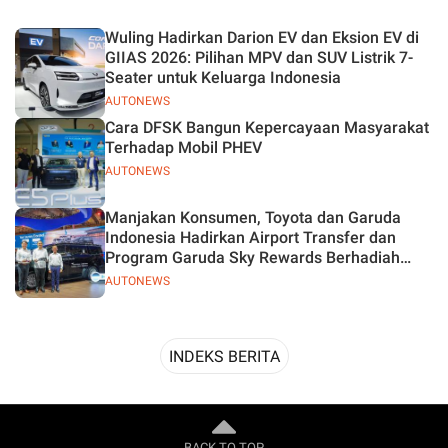
Desain
Wuling Hadirkan Darion EV dan Eksion EV di
GIIAS 2026: Pilihan MPV dan SUV Listrik 7-
Seater untuk Keluarga Indonesia
AUTONEWS
Cara DFSK Bangun Kepercayaan Masyarakat
Terhadap Mobil PHEV
AUTONEWS
Manjakan Konsumen, Toyota dan Garuda
Indonesia Hadirkan Airport Transfer dan
Program Garuda Sky Rewards Berhadiah
Hybrid EV
AUTONEWS
INDEKS BERITA
BACK TO TOP