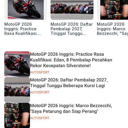
MotoGP 2026
MotoGP 2026: Daftar
MotoGP 2026
Inggris: Practice
Pembalap 2027,
Inggris: Marco
Rasa Kualifikasi.
Tinggal Tunggu
Bezzecchi, "Sa
Edan, 8 Pembalap
Beberapa Kursi Lagi
Petarung dan S
Pecahkan Rekor
Perang"
Kecepatan
Silverstone!
MotoGP 2026 Inggris: Practice Rasa
Kualifikasi. Edan, 8 Pembalap Pecahkan
Rekor Kecepatan Silverstone!
AUTOSPORT
MotoGP 2026: Daftar Pembalap 2027,
Tinggal Tunggu Beberapa Kursi Lagi
AUTOSPORT
MotoGP 2026 Inggris: Marco Bezzecchi,
"Saya Petarung dan Siap Perang"
AUTOSPORT