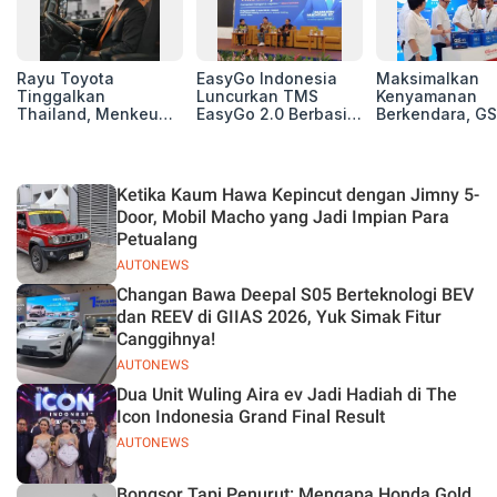
Rayu Toyota
EasyGo Indonesia
Maksimalkan
Tinggalkan
Luncurkan TMS
Kenyamanan
Thailand, Menkeu
EasyGo 2.0 Berbasis
Berkendara, GS
Purbaya Tawarkan
AI, Bantu Manajemen
Luncurkan EV
Insentif Besar demi
Transportasi End-to-
Auxiliary Batte
Jadikan Indonesia
End
GS CaRe di GII
Basis Produksi
2026
Ketika Kaum Hawa Kepincut dengan Jimny 5-
ASEAN
Door, Mobil Macho yang Jadi Impian Para
Petualang
AUTONEWS
Changan Bawa Deepal S05 Berteknologi BEV
dan REEV di GIIAS 2026, Yuk Simak Fitur
Canggihnya!
AUTONEWS
Dua Unit Wuling Aira ev Jadi Hadiah di The
Icon Indonesia Grand Final Result
AUTONEWS
Bongsor Tapi Penurut: Mengapa Honda Gold