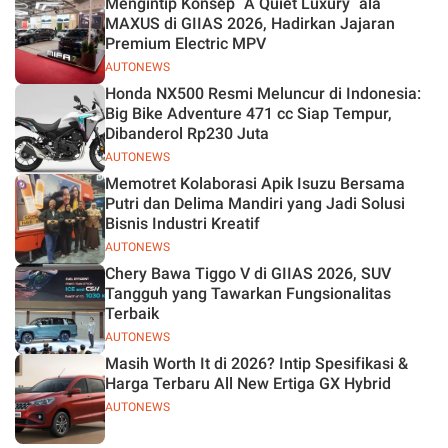
Mengintip Konsep `A Quiet Luxury` ala
MAXUS di GIIAS 2026, Hadirkan Jajaran
Premium Electric MPV
AUTONEWS
Honda NX500 Resmi Meluncur di Indonesia:
Big Bike Adventure 471 cc Siap Tempur,
Dibanderol Rp230 Juta
AUTONEWS
Memotret Kolaborasi Apik Isuzu Bersama
Putri dan Delima Mandiri yang Jadi Solusi
Bisnis Industri Kreatif
AUTONEWS
Chery Bawa Tiggo V di GIIAS 2026, SUV
Tangguh yang Tawarkan Fungsionalitas
Terbaik
AUTONEWS
Masih Worth It di 2026? Intip Spesifikasi &
Harga Terbaru All New Ertiga GX Hybrid
AUTONEWS