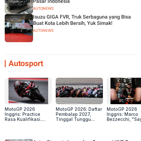
Pasar Indonesia
AUTONEWS
Isuzu GIGA FVR, Truk Serbaguna yang Bisa
Buat Kota Lebih Bersih, Yuk Simak!
AUTONEWS
Autosport
MotoGP 2026
MotoGP 2026: Daftar
MotoGP 2026
Inggris: Practice
Pembalap 2027,
Inggris: Marco
Rasa Kualifikasi.
Tinggal Tunggu
Bezzecchi, "Sa
Edan, 8 Pembalap
Beberapa Kursi Lagi
Petarung dan S
Pecahkan Rekor
Perang"
Kecepatan
Silverstone!