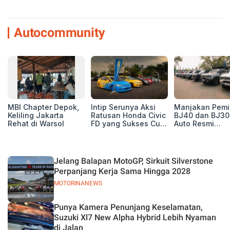
Autocommunity
MBI Chapter Depok,
Intip Serunya Aksi
Manjakan Pemil
Keliling Jakarta
Ratusan Honda Civic
BJ40 dan BJ30
Rehat di Warsol
FD yang Sukses Curi
Auto Resmi
Perhatian di Munas
Deklarasikan B
IV Ungaran!
ORV Chapter l
Touring Carita
Jelang Balapan MotoGP, Sirkuit Silverstone
Perpanjang Kerja Sama Hingga 2028
MOTORINANEWS
Punya Kamera Penunjang Keselamatan,
Suzuki Xl7 New Alpha Hybrid Lebih Nyaman
di Jalan