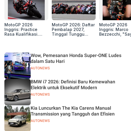
MotoGP 2026
MotoGP 2026: Daftar
MotoGP 2026
Inggris: Practice
Pembalap 2027,
Inggris: Marco
Rasa Kualifikasi.
Tinggal Tunggu
Bezzecchi, "Sa
Edan, 8 Pembalap
Beberapa Kursi Lagi
Petarung dan S
Pecahkan Rekor
Perang"
Kecepatan
Silverstone!
Wow, Pemesanan Honda Super-ONE Ludes
dalam Satu Hari
AUTONEWS
BMW i7 2026: Definisi Baru Kemewahan
Elektrik untuk Eksekutif Modern
AUTONEWS
Kia Luncurkan The Kia Carens Manual
Transmission yang Tangguh dan Efisien
AUTONEWS