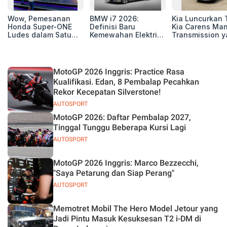
Wow, Pemesanan
BMW i7 2026:
Kia Luncurkan 
Honda Super-ONE
Definisi Baru
Kia Carens Ma
Ludes dalam Satu
Kemewahan Elektrik
Transmission 
Hari
untuk Eksekutif
Tangguh dan Ef
Modern
MotoGP 2026 Inggris: Practice Rasa
Kualifikasi. Edan, 8 Pembalap Pecahkan
Rekor Kecepatan Silverstone!
AUTOSPORT
MotoGP 2026: Daftar Pembalap 2027,
Tinggal Tunggu Beberapa Kursi Lagi
AUTOSPORT
MotoGP 2026 Inggris: Marco Bezzecchi,
"Saya Petarung dan Siap Perang"
AUTOSPORT
Memotret Mobil The Hero Model Jetour yang
Jadi Pintu Masuk Kesuksesan T2 i-DM di