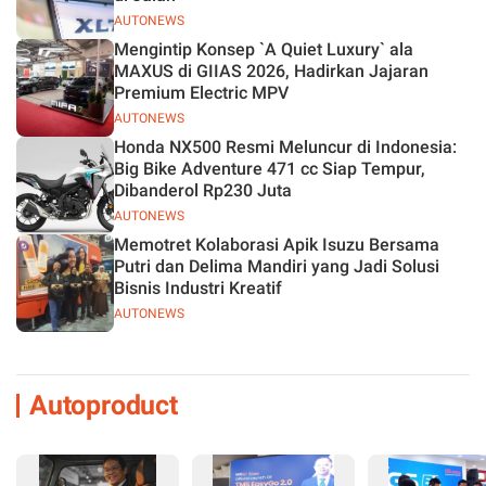
AUTONEWS
Mengintip Konsep `A Quiet Luxury` ala
MAXUS di GIIAS 2026, Hadirkan Jajaran
Premium Electric MPV
AUTONEWS
Honda NX500 Resmi Meluncur di Indonesia:
Big Bike Adventure 471 cc Siap Tempur,
Dibanderol Rp230 Juta
AUTONEWS
Memotret Kolaborasi Apik Isuzu Bersama
Putri dan Delima Mandiri yang Jadi Solusi
Bisnis Industri Kreatif
AUTONEWS
Autoproduct