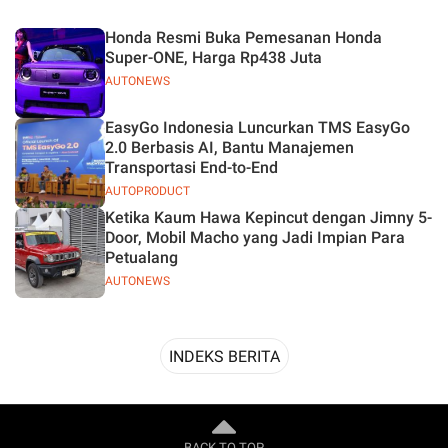
Desain
Honda Resmi Buka Pemesanan Honda
Super-ONE, Harga Rp438 Juta
AUTONEWS
EasyGo Indonesia Luncurkan TMS EasyGo
2.0 Berbasis AI, Bantu Manajemen
Transportasi End-to-End
AUTOPRODUCT
Ketika Kaum Hawa Kepincut dengan Jimny 5-
Door, Mobil Macho yang Jadi Impian Para
Petualang
AUTONEWS
INDEKS BERITA
BACK TO TOP