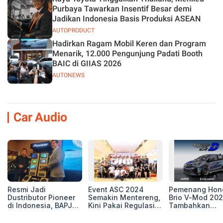
Purbaya Tawarkan Insentif Besar demi
Jadikan Indonesia Basis Produksi ASEAN
AUTOPRODUCT
Hadirkan Ragam Mobil Keren dan Program
Menarik, 12.000 Pengunjung Padati Booth
BAIC di GIIAS 2026
AUTONEWS
Car Audio
Resmi Jadi
Event ASC 2024
Pemenang Hon
Dustributor Pioneer
Semakin Mentereng,
Brio V-Mod 20
di Indonesia, BAPJ
Kini Pakai Regulasi
Tambahkan
Luncurkan 2 Head
International IASCA
Sentuhan Drift
Unit Baru!
Proporsionalita