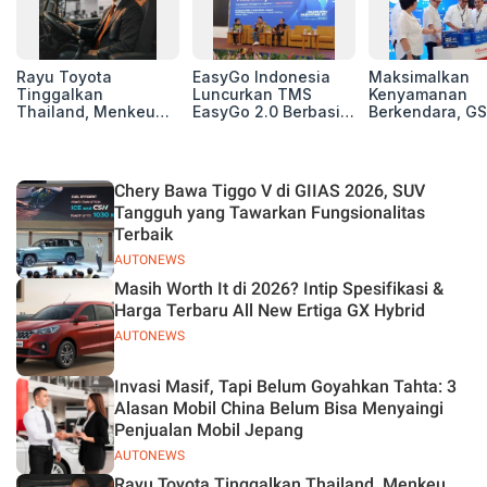
Rayu Toyota
EasyGo Indonesia
Maksimalkan
Tinggalkan
Luncurkan TMS
Kenyamanan
Thailand, Menkeu
EasyGo 2.0 Berbasis
Berkendara, GS
Purbaya Tawarkan
AI, Bantu Manajemen
Luncurkan EV
Insentif Besar demi
Transportasi End-to-
Auxiliary Batte
Jadikan Indonesia
End
GS CaRe di GII
Basis Produksi
2026
Chery Bawa Tiggo V di GIIAS 2026, SUV
ASEAN
Tangguh yang Tawarkan Fungsionalitas
Terbaik
AUTONEWS
Masih Worth It di 2026? Intip Spesifikasi &
Harga Terbaru All New Ertiga GX Hybrid
AUTONEWS
Invasi Masif, Tapi Belum Goyahkan Tahta: 3
Alasan Mobil China Belum Bisa Menyaingi
Penjualan Mobil Jepang
AUTONEWS
Rayu Toyota Tinggalkan Thailand, Menkeu