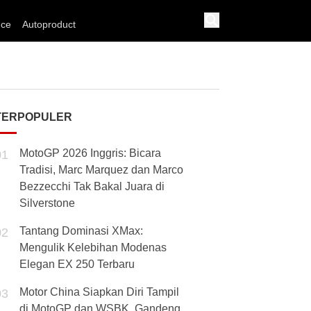
nce
Autoproduct
TERPOPULER
MotoGP 2026 Inggris: Bicara
01
Tradisi, Marc Marquez dan Marco
Bezzecchi Tak Bakal Juara di
Silverstone
Tantang Dominasi XMax:
02
Mengulik Kelebihan Modenas
Elegan EX 250 Terbaru
Motor China Siapkan Diri Tampil
03
di MotoGP dan WSBK, Gandeng