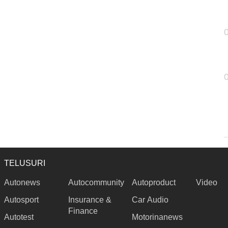
TELUSURI
Autonews
Autocommunity
Autoproduct
Video
Autosport
Insurance &
Car Audio
Finance
Autotest
Motorinanews