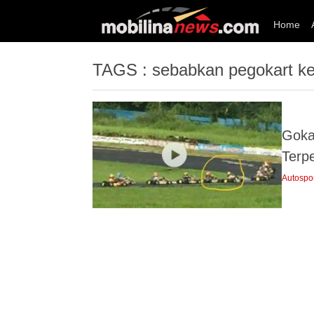
Home
TAGS : sebabkan pegokart keh
Gokar
Terpe
Autospo