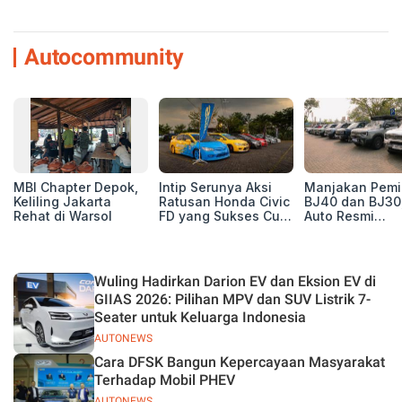
Autocommunity
MBI Chapter Depok,
Intip Serunya Aksi
Manjakan Pemil
Keliling Jakarta
Ratusan Honda Civic
BJ40 dan BJ30
Rehat di Warsol
FD yang Sukses Curi
Auto Resmi
Perhatian di Munas
Deklarasikan B
IV Ungaran!
ORV Chapter l
Touring Carita
Wuling Hadirkan Darion EV dan Eksion EV di
GIIAS 2026: Pilihan MPV dan SUV Listrik 7-
Seater untuk Keluarga Indonesia
AUTONEWS
Cara DFSK Bangun Kepercayaan Masyarakat
Terhadap Mobil PHEV
AUTONEWS