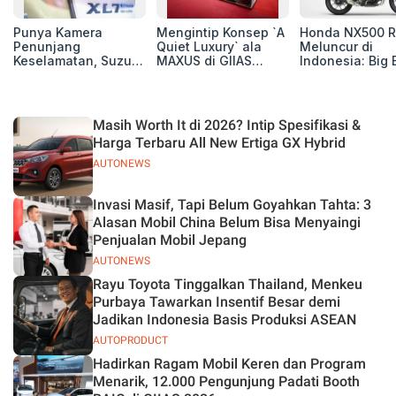
Punya Kamera
Mengintip Konsep `A
Honda NX500 R
Penunjang
Quiet Luxury` ala
Meluncur di
Keselamatan, Suzuki
MAXUS di GIIAS
Indonesia: Big 
Xl7 New Alpha
2026, Hadirkan
Adventure 471 
Hybrid Lebih Nyaman
Jajaran Premium
Siap Tempur,
di Jalan
Electric MPV
Dibanderol Rp
Juta
Masih Worth It di 2026? Intip Spesifikasi &
Harga Terbaru All New Ertiga GX Hybrid
AUTONEWS
Invasi Masif, Tapi Belum Goyahkan Tahta: 3
Alasan Mobil China Belum Bisa Menyaingi
Penjualan Mobil Jepang
AUTONEWS
Rayu Toyota Tinggalkan Thailand, Menkeu
Purbaya Tawarkan Insentif Besar demi
Jadikan Indonesia Basis Produksi ASEAN
AUTOPRODUCT
Hadirkan Ragam Mobil Keren dan Program
Menarik, 12.000 Pengunjung Padati Booth