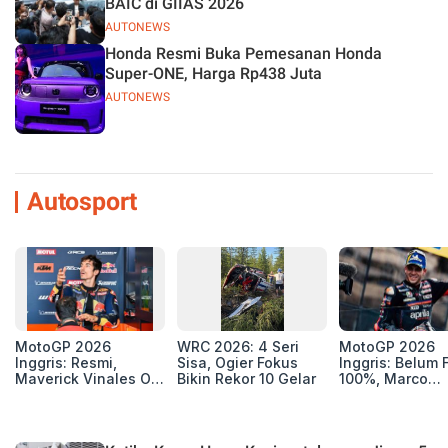
BAIC di GIIAS 2026
AUTONEWS
Honda Resmi Buka Pemesanan Honda
Super-ONE, Harga Rp438 Juta
AUTONEWS
Autosport
MotoGP 2026
WRC 2026: 4 Seri
MotoGP 2026
Inggris: Resmi,
Sisa, Ogier Fokus
Inggris: Belum F
Maverick Vinales Out
Bikin Rekor 10 Gelar
100%, Marco
dan Pol Espargaro
Bezzecchi Jala
Mengaspal di
Medis Sebelum
Silverstone. Seri
Ngegas Aprilia
Selanjutnya Belum
GP