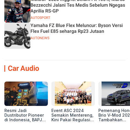
Bezzecchi Jalani Tes Medis Sebelum Ngegas
Aprilia RS-GP
AUTOSPORT
Yamaha FZ Blue Flex Meluncur: Byson Versi
Flex Fuel E85 seharga Rp23 Jutaan
AUTONEWS
Car Audio
Resmi Jadi
Event ASC 2024
Pemenang Hon
Dustributor Pioneer
Semakin Mentereng,
Brio V-Mod 20
di Indonesia, BAPJ
Kini Pakai Regulasi
Tambahkan
Luncurkan 2 Head
International IASCA
Sentuhan Drift
Unit Baru!
Proporsionalita