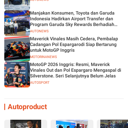
Manjakan Konsumen, Toyota dan Garuda
Indonesia Hadirkan Airport Transfer dan
Program Garuda Sky Rewards Berhadiah
Hybrid EV
AUTONEWS
Maverick Vinales Masih Cedera, Pembalap
Cadangan Pol Espargarodi Siap Bertarung
untuk MotoGP Inggris
MOTORINANEWS
MotoGP 2026 Inggris: Resmi, Maverick
Vinales Out dan Pol Espargaro Mengaspal di
Silverstone. Seri Selanjutnya Belum Jelas
AUTOSPORT
Autoproduct