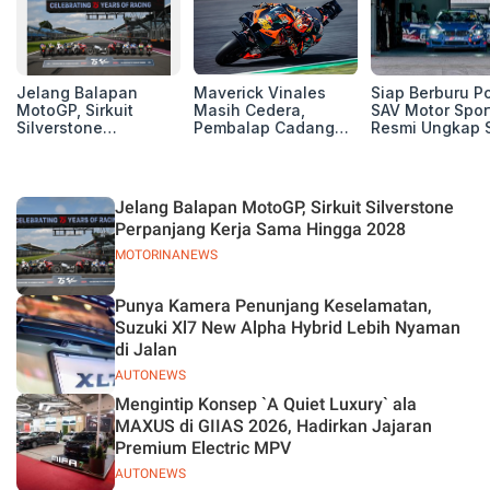
Jelang Balapan
Maverick Vinales
Siap Berburu P
MotoGP, Sirkuit
Masih Cedera,
SAV Motor Spor
Silverstone
Pembalap Cadangan
Resmi Ungkap 
Perpanjang Kerja
Pol Espargarodi Siap
Balap Musim 2
Sama Hingga 2028
Bertarung untuk
MotoGP Inggris
Jelang Balapan MotoGP, Sirkuit Silverstone
Perpanjang Kerja Sama Hingga 2028
MOTORINANEWS
Punya Kamera Penunjang Keselamatan,
Suzuki Xl7 New Alpha Hybrid Lebih Nyaman
di Jalan
AUTONEWS
Mengintip Konsep `A Quiet Luxury` ala
MAXUS di GIIAS 2026, Hadirkan Jajaran
Premium Electric MPV
AUTONEWS