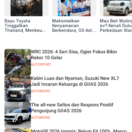
Rayu Toyota
Maksimalkan
Mau Beli Wuling
Tinggalkan
Kenyamanan
ev? Kenali Dulu
Thailand, Menkeu
Berkendara, GS Astra
Perbedaan Sta
Purbaya Tawarkan
Luncurkan EV
Range dan Lon
Insentif Besar demi
Auxiliary Battery dan
Range
Jadikan Indonesia
GS CaRe di GIIAS
Basis Produksi
2026
WRC 2026: 4 Seri Sisa, Ogier Fokus Bikin
ASEAN
Rekor 10 Gelar
AUTOSPORT
Kabin Luas dan Nyaman, Suzuki New XL7
Jadi Incaran Keluarga di GIIAS 2026
AUTONEWS
The all-new Seltos dan Respons Positif
Pengunjung GIIAS 2026
AUTONEWS
MotoGP 2026 Inggris: Belum Fit 100%, Marco