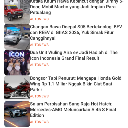
Ketika Kaum Hawa Kepincut dengan Jimny 5-
Jelas
Door, Mobil Macho yang Jadi Impian Para
Petualang
AUTONEWS
Changan Bawa Deepal S05 Berteknologi BEV
dan REEV di GIIAS 2026, Yuk Simak Fitur
Canggihnya!
AUTONEWS
Dua Unit Wuling Aira ev Jadi Hadiah di The
Icon Indonesia Grand Final Result
AUTONEWS
Bongsor Tapi Penurut: Mengapa Honda Gold
Wing Rp 1,1 Miliar Nggak Bikin Ciut Saat
Parkir
AUTONEWS
Salam Perpisahan Sang Raja Hot Hatch:
Mercedes-AMG Meluncurkan A 45 S Final
Edition
AUTONEWS