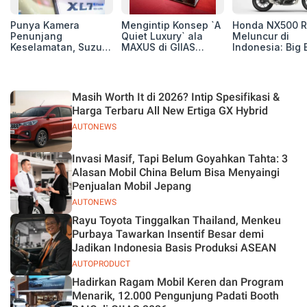
Punya Kamera
Mengintip Konsep `A
Honda NX500 R
Penunjang
Quiet Luxury` ala
Meluncur di
Keselamatan, Suzuki
MAXUS di GIIAS
Indonesia: Big 
Xl7 New Alpha
2026, Hadirkan
Adventure 471 
Hybrid Lebih Nyaman
Jajaran Premium
Siap Tempur,
di Jalan
Electric MPV
Dibanderol Rp
Juta
Masih Worth It di 2026? Intip Spesifikasi &
Harga Terbaru All New Ertiga GX Hybrid
AUTONEWS
Invasi Masif, Tapi Belum Goyahkan Tahta: 3
Alasan Mobil China Belum Bisa Menyaingi
Penjualan Mobil Jepang
AUTONEWS
Rayu Toyota Tinggalkan Thailand, Menkeu
Purbaya Tawarkan Insentif Besar demi
Jadikan Indonesia Basis Produksi ASEAN
AUTOPRODUCT
Hadirkan Ragam Mobil Keren dan Program
Menarik, 12.000 Pengunjung Padati Booth