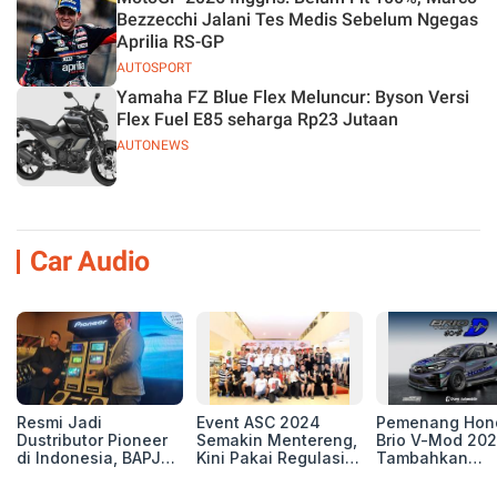
Bezzecchi Jalani Tes Medis Sebelum Ngegas
Aprilia RS-GP
AUTOSPORT
Yamaha FZ Blue Flex Meluncur: Byson Versi
Flex Fuel E85 seharga Rp23 Jutaan
AUTONEWS
Car Audio
Resmi Jadi
Event ASC 2024
Pemenang Hon
Dustributor Pioneer
Semakin Mentereng,
Brio V-Mod 20
di Indonesia, BAPJ
Kini Pakai Regulasi
Tambahkan
Luncurkan 2 Head
International IASCA
Sentuhan Drift
Unit Baru!
Proporsionalita