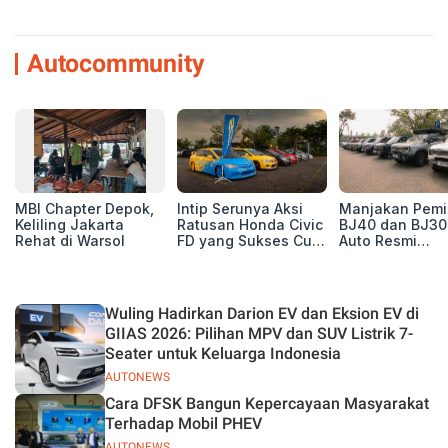
Autocommunity
MBI Chapter Depok,
Intip Serunya Aksi
Manjakan Pemil
Keliling Jakarta
Ratusan Honda Civic
BJ40 dan BJ30
Rehat di Warsol
FD yang Sukses Curi
Auto Resmi
Perhatian di Munas
Deklarasikan B
IV Ungaran!
ORV Chapter l
Touring Carita
Wuling Hadirkan Darion EV dan Eksion EV di
GIIAS 2026: Pilihan MPV dan SUV Listrik 7-
Seater untuk Keluarga Indonesia
AUTONEWS
Cara DFSK Bangun Kepercayaan Masyarakat
Terhadap Mobil PHEV
AUTONEWS