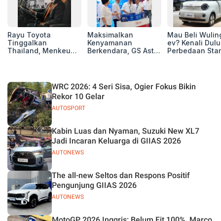
Rayu Toyota
Maksimalkan
Mau Beli Wuling
Tinggalkan
Kenyamanan
ev? Kenali Dulu
Thailand, Menkeu
Berkendara, GS Astra
Perbedaan Sta
Purbaya Tawarkan
Luncurkan EV
Range dan Lon
Insentif Besar demi
Auxiliary Battery dan
Range
Jadikan Indonesia
GS CaRe di GIIAS
Basis Produksi
2026
WRC 2026: 4 Seri Sisa, Ogier Fokus Bikin
ASEAN
Rekor 10 Gelar
AUTOSPORT
Kabin Luas dan Nyaman, Suzuki New XL7
Jadi Incaran Keluarga di GIIAS 2026
AUTONEWS
The all-new Seltos dan Respons Positif
Pengunjung GIIAS 2026
AUTONEWS
MotoGP 2026 Inggris: Belum Fit 100%, Marco