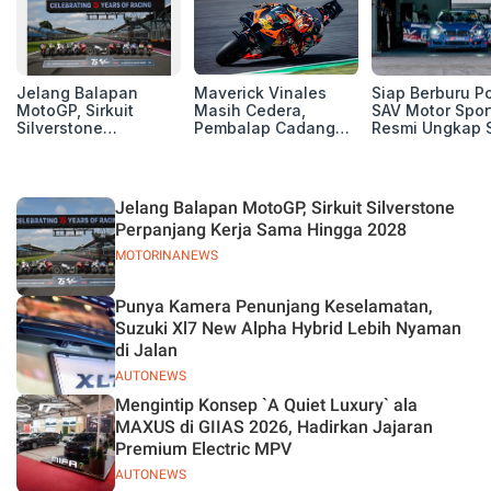
Jelang Balapan
Maverick Vinales
Siap Berburu P
MotoGP, Sirkuit
Masih Cedera,
SAV Motor Spor
Silverstone
Pembalap Cadangan
Resmi Ungkap 
Perpanjang Kerja
Pol Espargarodi Siap
Balap Musim 2
Sama Hingga 2028
Bertarung untuk
MotoGP Inggris
Jelang Balapan MotoGP, Sirkuit Silverstone
Perpanjang Kerja Sama Hingga 2028
MOTORINANEWS
Punya Kamera Penunjang Keselamatan,
Suzuki Xl7 New Alpha Hybrid Lebih Nyaman
di Jalan
AUTONEWS
Mengintip Konsep `A Quiet Luxury` ala
MAXUS di GIIAS 2026, Hadirkan Jajaran
Premium Electric MPV
AUTONEWS