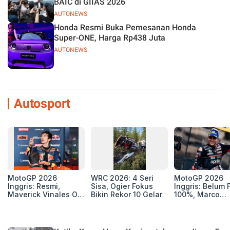
BAIC di GIIAS 2026
AUTONEWS
Honda Resmi Buka Pemesanan Honda
Super-ONE, Harga Rp438 Juta
AUTONEWS
Autosport
MotoGP 2026
WRC 2026: 4 Seri
MotoGP 2026
Inggris: Resmi,
Sisa, Ogier Fokus
Inggris: Belum F
Maverick Vinales Out
Bikin Rekor 10 Gelar
100%, Marco
dan Pol Espargaro
Bezzecchi Jala
Mengaspal di
Medis Sebelum
Silverstone. Seri
Ngegas Aprilia
Selanjutnya Belum
GP