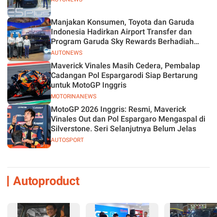
Manjakan Konsumen, Toyota dan Garuda
Indonesia Hadirkan Airport Transfer dan
Program Garuda Sky Rewards Berhadiah
Hybrid EV
AUTONEWS
Maverick Vinales Masih Cedera, Pembalap
Cadangan Pol Espargarodi Siap Bertarung
untuk MotoGP Inggris
MOTORINANEWS
MotoGP 2026 Inggris: Resmi, Maverick
Vinales Out dan Pol Espargaro Mengaspal di
Silverstone. Seri Selanjutnya Belum Jelas
AUTOSPORT
Autoproduct