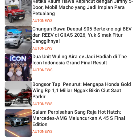
Ketika Kaum Hawa Kepincut dengan Jimny 5-
Jelas
Door, Mobil Macho yang Jadi Impian Para
Petualang
AUTONEWS
Changan Bawa Deepal S05 Berteknologi BEV
dan REEV di GIIAS 2026, Yuk Simak Fitur
Canggihnya!
AUTONEWS
Dua Unit Wuling Aira ev Jadi Hadiah di The
Icon Indonesia Grand Final Result
AUTONEWS
Bongsor Tapi Penurut: Mengapa Honda Gold
Wing Rp 1,1 Miliar Nggak Bikin Ciut Saat
Parkir
AUTONEWS
Salam Perpisahan Sang Raja Hot Hatch:
Mercedes-AMG Meluncurkan A 45 S Final
Edition
AUTONEWS