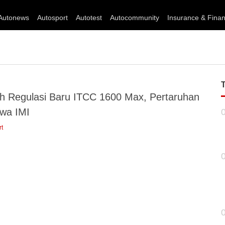
Autonews
Autosport
Autotest
Autocommunity
Insurance & Fina
uh Regulasi Baru ITCC 1600 Max, Pertaruhan
wa IMI
rt