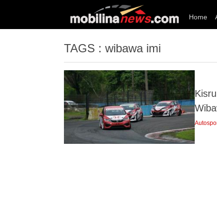
Home
TAGS : wibawa imi
Kisr
Wiba
Autospo