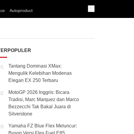
nce
Autoproduct
TERPOPULER
Tantang Dominasi XMax:
01
Mengulik Kelebihan Modenas
Elegan EX 250 Terbaru
MotoGP 2026 Inggris: Bicara
02
Tradisi, Marc Marquez dan Marco
Bezzecchi Tak Bakal Juara di
Silverstone
Yamaha FZ Blue Flex Meluncur:
03
Byson Versi Flex Fuel E85