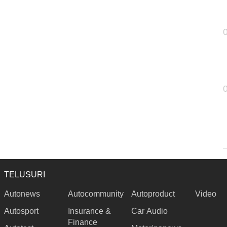
TELUSURI
Autonews
Autocommunity
Autoproduct
Video
Autosport
Insurance &
Car Audio
Finance