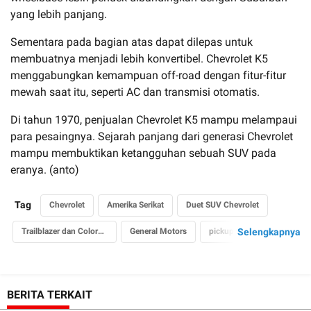
yang lebih panjang.
Sementara pada bagian atas dapat dilepas untuk
membuatnya menjadi lebih konvertibel. Chevrolet K5
menggabungkan kemampuan off-road dengan fitur-fitur
mewah saat itu, seperti AC dan transmisi otomatis.
Di tahun 1970, penjualan Chevrolet K5 mampu melampaui
para pesaingnya. Sejarah panjang dari generasi Chevrolet
mampu membuktikan ketangguhan sebuah SUV pada
eranya. (anto)
Tag
Chevrolet
Amerika Serikat
Duet SUV Chevrolet
Trailblazer dan Colorado
General Motors
pickup truck
Selengkapnya
off road
generasi SUV
Suburban Carryall
1935
suburban
blazer
BERITA TERKAIT