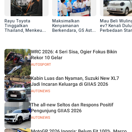
Rayu Toyota
Maksimalkan
Mau Beli Wuling
Tinggalkan
Kenyamanan
ev? Kenali Dulu
Thailand, Menkeu
Berkendara, GS Astra
Perbedaan Sta
Purbaya Tawarkan
Luncurkan EV
Range dan Lon
Insentif Besar demi
Auxiliary Battery dan
Range
Jadikan Indonesia
GS CaRe di GIIAS
Basis Produksi
2026
WRC 2026: 4 Seri Sisa, Ogier Fokus Bikin
ASEAN
Rekor 10 Gelar
AUTOSPORT
Kabin Luas dan Nyaman, Suzuki New XL7
Jadi Incaran Keluarga di GIIAS 2026
AUTONEWS
The all-new Seltos dan Respons Positif
Pengunjung GIIAS 2026
AUTONEWS
MotoGP 2026 Inggris: Belum Fit 100%, Marco