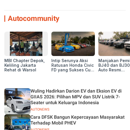
Autocommunity
MBI Chapter Depok,
Intip Serunya Aksi
Manjakan Pemil
Keliling Jakarta
Ratusan Honda Civic
BJ40 dan BJ30
Rehat di Warsol
FD yang Sukses Curi
Auto Resmi
Perhatian di Munas
Deklarasikan B
IV Ungaran!
ORV Chapter l
Touring Carita
Wuling Hadirkan Darion EV dan Eksion EV di
GIIAS 2026: Pilihan MPV dan SUV Listrik 7-
Seater untuk Keluarga Indonesia
AUTONEWS
Cara DFSK Bangun Kepercayaan Masyarakat
Terhadap Mobil PHEV
AUTONEWS