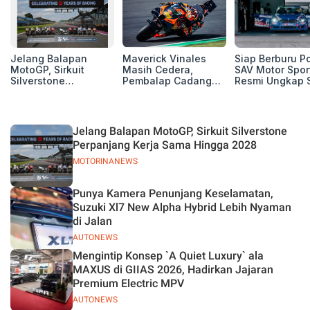
Jelang Balapan
Maverick Vinales
Siap Berburu P
MotoGP, Sirkuit
Masih Cedera,
SAV Motor Spor
Silverstone
Pembalap Cadangan
Resmi Ungkap 
Perpanjang Kerja
Pol Espargarodi Siap
Balap Musim 2
Sama Hingga 2028
Bertarung untuk
MotoGP Inggris
Jelang Balapan MotoGP, Sirkuit Silverstone
Perpanjang Kerja Sama Hingga 2028
MOTORINANEWS
Punya Kamera Penunjang Keselamatan,
Suzuki Xl7 New Alpha Hybrid Lebih Nyaman
di Jalan
AUTONEWS
Mengintip Konsep `A Quiet Luxury` ala
MAXUS di GIIAS 2026, Hadirkan Jajaran
Premium Electric MPV
AUTONEWS