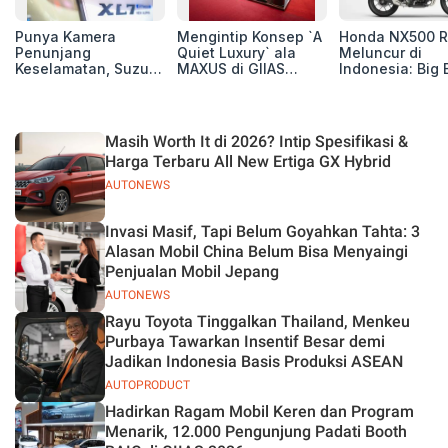
Punya Kamera
Mengintip Konsep `A
Honda NX500 R
Penunjang
Quiet Luxury` ala
Meluncur di
Keselamatan, Suzuki
MAXUS di GIIAS
Indonesia: Big 
Xl7 New Alpha
2026, Hadirkan
Adventure 471 
Hybrid Lebih Nyaman
Jajaran Premium
Siap Tempur,
di Jalan
Electric MPV
Dibanderol Rp
Juta
Masih Worth It di 2026? Intip Spesifikasi &
Harga Terbaru All New Ertiga GX Hybrid
AUTONEWS
Invasi Masif, Tapi Belum Goyahkan Tahta: 3
Alasan Mobil China Belum Bisa Menyaingi
Penjualan Mobil Jepang
AUTONEWS
Rayu Toyota Tinggalkan Thailand, Menkeu
Purbaya Tawarkan Insentif Besar demi
Jadikan Indonesia Basis Produksi ASEAN
AUTOPRODUCT
Hadirkan Ragam Mobil Keren dan Program
Menarik, 12.000 Pengunjung Padati Booth