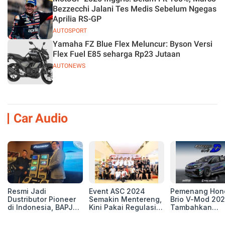
Bezzecchi Jalani Tes Medis Sebelum Ngegas
Aprilia RS-GP
AUTOSPORT
Yamaha FZ Blue Flex Meluncur: Byson Versi
Flex Fuel E85 seharga Rp23 Jutaan
AUTONEWS
Car Audio
Resmi Jadi
Event ASC 2024
Pemenang Hon
Dustributor Pioneer
Semakin Mentereng,
Brio V-Mod 20
di Indonesia, BAPJ
Kini Pakai Regulasi
Tambahkan
Luncurkan 2 Head
International IASCA
Sentuhan Drift
Unit Baru!
Proporsionalita