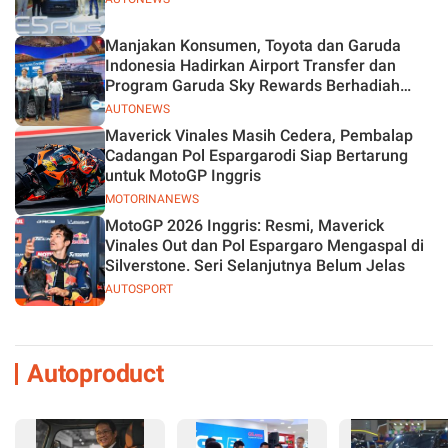
Manjakan Konsumen, Toyota dan Garuda
Indonesia Hadirkan Airport Transfer dan
Program Garuda Sky Rewards Berhadiah
Hybrid EV
AUTONEWS
Maverick Vinales Masih Cedera, Pembalap
Cadangan Pol Espargarodi Siap Bertarung
untuk MotoGP Inggris
MOTORINANEWS
MotoGP 2026 Inggris: Resmi, Maverick
Vinales Out dan Pol Espargaro Mengaspal di
Silverstone. Seri Selanjutnya Belum Jelas
AUTOSPORT
Autoproduct