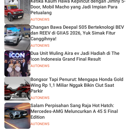
Ketika Kaum Hawa Kepincut dengan Jimny 5-
Jelas
Door, Mobil Macho yang Jadi Impian Para
Petualang
AUTONEWS
Changan Bawa Deepal S05 Berteknologi BEV
dan REEV di GIIAS 2026, Yuk Simak Fitur
Canggihnya!
AUTONEWS
Dua Unit Wuling Aira ev Jadi Hadiah di The
Icon Indonesia Grand Final Result
AUTONEWS
Bongsor Tapi Penurut: Mengapa Honda Gold
Wing Rp 1,1 Miliar Nggak Bikin Ciut Saat
Parkir
AUTONEWS
Salam Perpisahan Sang Raja Hot Hatch:
Mercedes-AMG Meluncurkan A 45 S Final
Edition
AUTONEWS