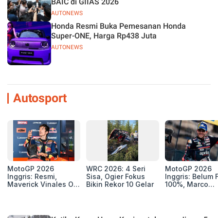
BAIC di GIIAS 2026
AUTONEWS
Honda Resmi Buka Pemesanan Honda
Super-ONE, Harga Rp438 Juta
AUTONEWS
Autosport
MotoGP 2026
WRC 2026: 4 Seri
MotoGP 2026
Inggris: Resmi,
Sisa, Ogier Fokus
Inggris: Belum F
Maverick Vinales Out
Bikin Rekor 10 Gelar
100%, Marco
dan Pol Espargaro
Bezzecchi Jala
Mengaspal di
Medis Sebelum
Silverstone. Seri
Ngegas Aprilia
Selanjutnya Belum
GP