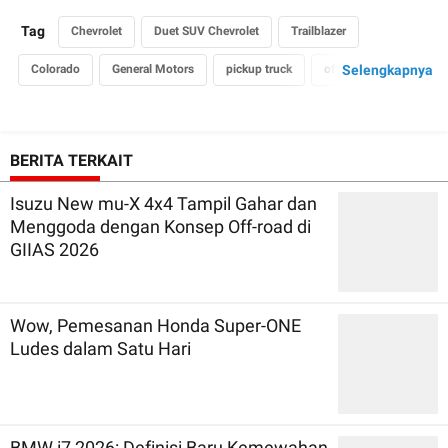
Tag
Chevrolet
Duet SUV Chevrolet
Trailblazer
Colorado
General Motors
pickup truck
off road
Selengkapnya
Amerika Serikat
generasi SUV
BERITA TERKAIT
Isuzu New mu-X 4x4 Tampil Gahar dan
Menggoda dengan Konsep Off-road di
GIIAS 2026
Wow, Pemesanan Honda Super-ONE
Ludes dalam Satu Hari
BMW i7 2026: Definisi Baru Kemewahan