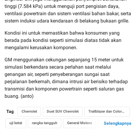
tinggi (7.584 kPa) untuk menguji port pengisian daya,
ventilasi powertrain dan sistem ventilasi bahan bakar, serta
sistem induksi udara kendaraan di belakang bukaan grille.
Kondisi ini untuk memastikan bahwa konsumen yang
berada pada kondisi seperti simulasi diatas tidak akan
mengalami kerusakan komponen.
GM menggunakan cekungan sepanjang 15 meter untuk
simulasi berkendara secara perlahan saat melalui
genangan air, seperti penyeberangan sungai saat
perjalanan berkemah, dimana intrusi air berisiko terhadap
transmisi dan komponen powertrain seperti saluran gas
buang. (anto)
Tag
Chevrolet
Duet SUV Chevrolet
Trailblazer dan Colorado
uji ketat
rangka tangguh
General Motors
pickup truck
Selengkapnya
off road
genangan
banjir
hujan lebat