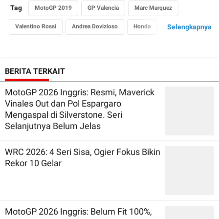
Tag
MotoGP 2019
GP Valencia
Marc Marquez
Valentino Rossi
Andrea Dovizioso
Honda
Yamaha
Selengkapnya
Ducati
BERITA TERKAIT
MotoGP 2026 Inggris: Resmi, Maverick
Vinales Out dan Pol Espargaro
Mengaspal di Silverstone. Seri
Selanjutnya Belum Jelas
WRC 2026: 4 Seri Sisa, Ogier Fokus Bikin
Rekor 10 Gelar
MotoGP 2026 Inggris: Belum Fit 100%,