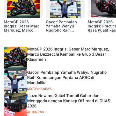
MotoGP 2026
Gacor! Pembalap
MotoGP 2026
Inggris: Geser Marc
Yamaha Wahyu
Inggris: Practic
Marquez, Marco
Nugroho Raih
Rasa Kualifikas
Bezzecchi Kembali
Kemenangan
Edan, 8 Pemba
ke Grup 3 Besar
Perdana ARRC di
Pecahkan Reko
Klasemen
Mandalika
Kecepatan
Silverstone!
MotoGP 2026 Inggris: Geser Marc Marquez,
Marco Bezzecchi Kembali ke Grup 3 Besar
Klasemen
Gacor! Pembalap Yamaha Wahyu Nugroho
Raih Kemenangan Perdana ARRC di
Mandalika
MOTORINANEWS
Isuzu New mu-X 4x4 Tampil Gahar dan
Menggoda dengan Konsep Off-road di GIIAS
2026
AUTONEWS