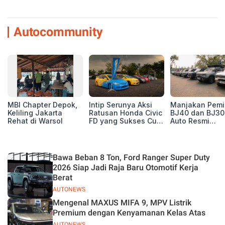
Autocommunity
MBI Chapter Depok,
Intip Serunya Aksi
Manjakan Pemil
Keliling Jakarta
Ratusan Honda Civic
BJ40 dan BJ30
Rehat di Warsol
FD yang Sukses Curi
Auto Resmi
Perhatian di Munas
Deklarasikan B
IV Ungaran!
ORV Chapter l
Touring Carita
Bawa Beban 8 Ton, Ford Ranger Super Duty
2026 Siap Jadi Raja Baru Otomotif Kerja
Berat
AUTONEWS
Mengenal MAXUS MIFA 9, MPV Listrik
Premium dengan Kenyamanan Kelas Atas
AUTONEWS