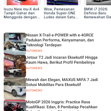
Isuzu New mu-X 4x4
Wow, Pemesanan
BMW i7 2026:
Tampil Gahar dan
Honda Super-ONE
Definisi Baru
Menggoda dengan
Ludes dalam Satu
Kemewahan Ele
Konsep Off-road di
Hari
untuk Eksekutif
GIIAS 2026
Modern
Nissan X-Trail e-POWER with e-4ORCE
Padukan Performa, Kenyamanan, dan
Teknologi Terdepan
AUTONEWS
Jetour T2 Jadi Incaran Eksekutif Hingga
Kaum Hawa, Berikut Profil Pembelinya
AUTONEWS
Mewah dan Elegan, MAXUS MIFA 7 Jadi
Solusi Mobilitas Para Eksekutif
AUTONEWS
MotoGP 2026 Inggris: Practice Rasa
Kualifikasi. Edan, 8 Pembalap Pecahkan