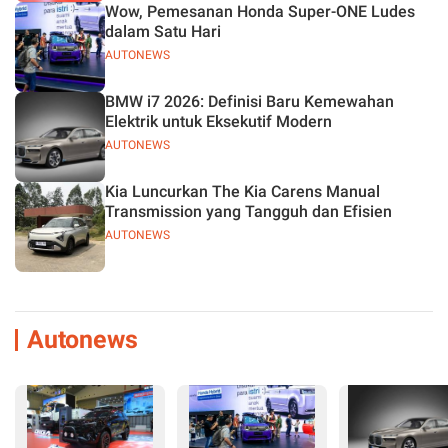
Wow, Pemesanan Honda Super-ONE Ludes
dalam Satu Hari
AUTONEWS
BMW i7 2026: Definisi Baru Kemewahan
Elektrik untuk Eksekutif Modern
AUTONEWS
Kia Luncurkan The Kia Carens Manual
Transmission yang Tangguh dan Efisien
AUTONEWS
Autonews