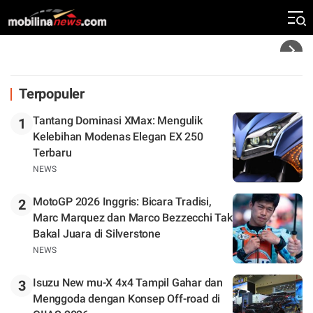
Klasemen
Headline
Terpopuler
Tantang Dominasi XMax: Mengulik
1
Kelebihan Modenas Elegan EX 250
Terbaru
NEWS
MotoGP 2026 Inggris: Bicara Tradisi,
2
Marc Marquez dan Marco Bezzecchi Tak
Bakal Juara di Silverstone
NEWS
Isuzu New mu-X 4x4 Tampil Gahar dan
3
Menggoda dengan Konsep Off-road di