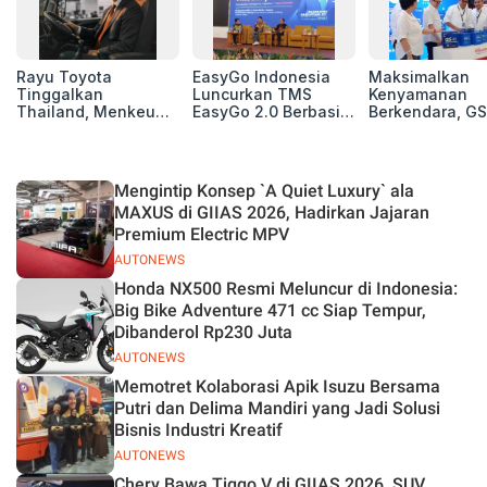
Rayu Toyota
EasyGo Indonesia
Maksimalkan
Tinggalkan
Luncurkan TMS
Kenyamanan
Thailand, Menkeu
EasyGo 2.0 Berbasis
Berkendara, GS
Purbaya Tawarkan
AI, Bantu Manajemen
Luncurkan EV
Insentif Besar demi
Transportasi End-to-
Auxiliary Batte
Jadikan Indonesia
End
GS CaRe di GII
Basis Produksi
2026
Mengintip Konsep `A Quiet Luxury` ala
ASEAN
MAXUS di GIIAS 2026, Hadirkan Jajaran
Premium Electric MPV
AUTONEWS
Honda NX500 Resmi Meluncur di Indonesia:
Big Bike Adventure 471 cc Siap Tempur,
Dibanderol Rp230 Juta
AUTONEWS
Memotret Kolaborasi Apik Isuzu Bersama
Putri dan Delima Mandiri yang Jadi Solusi
Bisnis Industri Kreatif
AUTONEWS
Chery Bawa Tiggo V di GIIAS 2026, SUV