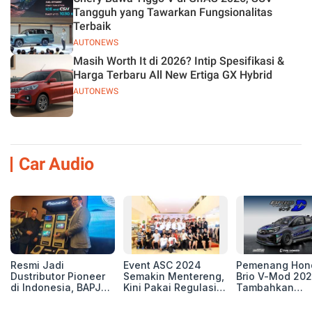
Tangguh yang Tawarkan Fungsionalitas
Terbaik
AUTONEWS
Masih Worth It di 2026? Intip Spesifikasi &
Harga Terbaru All New Ertiga GX Hybrid
AUTONEWS
Car Audio
Resmi Jadi
Event ASC 2024
Pemenang Hon
Dustributor Pioneer
Semakin Mentereng,
Brio V-Mod 20
di Indonesia, BAPJ
Kini Pakai Regulasi
Tambahkan
Luncurkan 2 Head
International IASCA
Sentuhan Drift
Unit Baru!
Proporsionalita