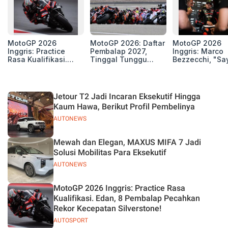
MotoGP 2026
MotoGP 2026: Daftar
MotoGP 2026
Inggris: Practice
Pembalap 2027,
Inggris: Marco
Rasa Kualifikasi.
Tinggal Tunggu
Bezzecchi, "Sa
Edan, 8 Pembalap
Beberapa Kursi Lagi
Petarung dan S
Pecahkan Rekor
Perang"
Kecepatan
Silverstone!
Jetour T2 Jadi Incaran Eksekutif Hingga
Kaum Hawa, Berikut Profil Pembelinya
AUTONEWS
Mewah dan Elegan, MAXUS MIFA 7 Jadi
Solusi Mobilitas Para Eksekutif
AUTONEWS
MotoGP 2026 Inggris: Practice Rasa
Kualifikasi. Edan, 8 Pembalap Pecahkan
Rekor Kecepatan Silverstone!
AUTOSPORT