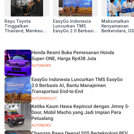
Rayu Toyota
EasyGo Indonesia
Maksimalkan
Tinggalkan
Luncurkan TMS
Kenyamanan
Thailand, Menkeu
EasyGo 2.0 Berbasis
Berkendara, GS
Purbaya Tawarkan
AI, Bantu Manajemen
Luncurkan EV
Insentif Besar demi
Transportasi End-to-
Auxiliary Batte
Jadikan Indonesia
End
GS CaRe di GII
Basis Produksi
2026
Honda Resmi Buka Pemesanan Honda
ASEAN
Super-ONE, Harga Rp438 Juta
AUTONEWS
EasyGo Indonesia Luncurkan TMS EasyGo
2.0 Berbasis AI, Bantu Manajemen
Transportasi End-to-End
AUTOPRODUCT
Ketika Kaum Hawa Kepincut dengan Jimny 5-
Door, Mobil Macho yang Jadi Impian Para
Petualang
AUTONEWS
Changan Bawa Deepal S05 Berteknologi BEV