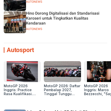
AUTONEWS
Hino Dorong Digitalisasi dan Standarisasi
Karoseri untuk Tingkatkan Kualitas
Kendaraan
AUTONEWS
Autosport
MotoGP 2026
MotoGP 2026: Daftar
MotoGP 2026
Inggris: Practice
Pembalap 2027,
Inggris: Marco
Rasa Kualifikasi.
Tinggal Tunggu
Bezzecchi, "Sa
Edan, 8 Pembalap
Beberapa Kursi Lagi
Petarung dan S
Pecahkan Rekor
Perang"
Kecepatan
Silverstone!