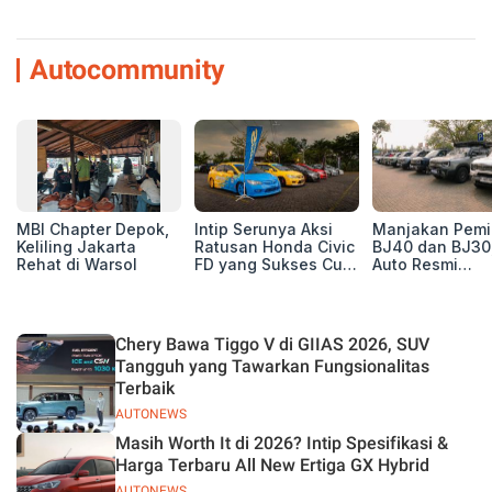
Autocommunity
MBI Chapter Depok,
Intip Serunya Aksi
Manjakan Pemil
Keliling Jakarta
Ratusan Honda Civic
BJ40 dan BJ30
Rehat di Warsol
FD yang Sukses Curi
Auto Resmi
Perhatian di Munas
Deklarasikan B
IV Ungaran!
ORV Chapter l
Touring Carita
Chery Bawa Tiggo V di GIIAS 2026, SUV
Tangguh yang Tawarkan Fungsionalitas
Terbaik
AUTONEWS
Masih Worth It di 2026? Intip Spesifikasi &
Harga Terbaru All New Ertiga GX Hybrid
AUTONEWS