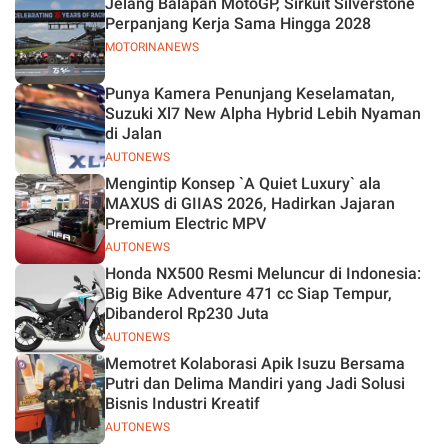
Jelang Balapan MotoGP, Sirkuit Silverstone
Perpanjang Kerja Sama Hingga 2028
MOTORINANEWS
Punya Kamera Penunjang Keselamatan,
Suzuki Xl7 New Alpha Hybrid Lebih Nyaman
di Jalan
AUTONEWS
Mengintip Konsep `A Quiet Luxury` ala
MAXUS di GIIAS 2026, Hadirkan Jajaran
Premium Electric MPV
AUTONEWS
Honda NX500 Resmi Meluncur di Indonesia:
Big Bike Adventure 471 cc Siap Tempur,
Dibanderol Rp230 Juta
AUTONEWS
Memotret Kolaborasi Apik Isuzu Bersama
Putri dan Delima Mandiri yang Jadi Solusi
Bisnis Industri Kreatif
AUTONEWS