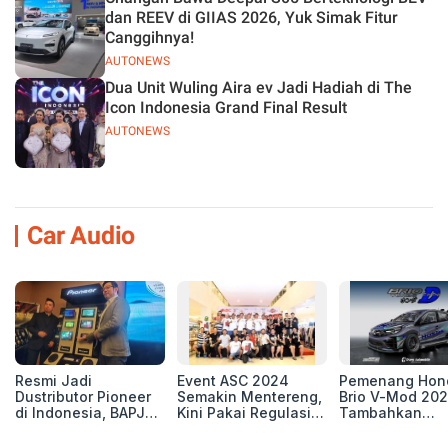
dan REEV di GIIAS 2026, Yuk Simak Fitur
Canggihnya!
AUTONEWS
Dua Unit Wuling Aira ev Jadi Hadiah di The
Icon Indonesia Grand Final Result
AUTONEWS
Car Audio
Resmi Jadi
Event ASC 2024
Pemenang Hon
Dustributor Pioneer
Semakin Mentereng,
Brio V-Mod 20
di Indonesia, BAPJ
Kini Pakai Regulasi
Tambahkan
Luncurkan 2 Head
International IASCA
Sentuhan Drift
Unit Baru!
Proporsionalita