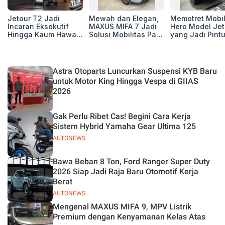
Jetour T2 Jadi
Mewah dan Elegan,
Memotret Mobi
Incaran Eksekutif
MAXUS MIFA 7 Jadi
Hero Model Jet
Hingga Kaum Hawa,
Solusi Mobilitas Para
yang Jadi Pint
Berikut Profil
Eksekutif
Masuk Kesuks
Pembelinya
T2 i-DM di Pas
Indonesia
Astra Otoparts Luncurkan Suspensi KYB Baru
untuk Motor King Hingga Vespa di GIIAS
2026
Gak Perlu Ribet Cas! Begini Cara Kerja
Sistem Hybrid Yamaha Gear Ultima 125
AUTONEWS
Bawa Beban 8 Ton, Ford Ranger Super Duty
2026 Siap Jadi Raja Baru Otomotif Kerja
Berat
AUTONEWS
Mengenal MAXUS MIFA 9, MPV Listrik
Premium dengan Kenyamanan Kelas Atas