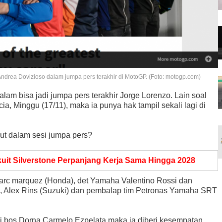
Andrea Dovizioso dalam jumpa pers terakhir di MotoGP. (Foto: motogp.com)
lam bisa jadi jumpa pers terakhir Jorge Lorenzo. Lain soal
a, Minggu (17/11), maka ia punya hak tampil sekali lagi di
ut dalam sesi jumpa pers?
kuit Silverstone Perpanjang Kerja Sama Hingga 2028
marc marquez (Honda), det Yamaha Valentino Rossi dan
i), Alex Rins (Suzuki) dan pembalap tim Petronas Yamaha SRT
ui bos Dorna Carmelo Ezpelata maka ia diberi kesempatan