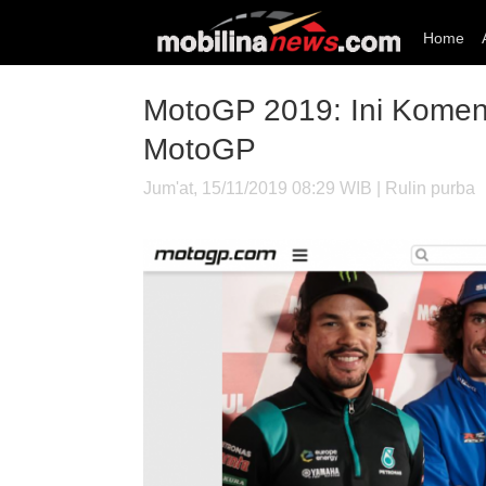
Home
MotoGP 2019: Ini Koment
MotoGP
Jum'at, 15/11/2019 08:29 WIB | Rulin purba