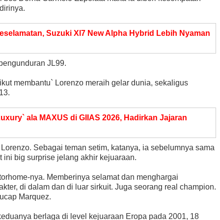
irinya.
selamatan, Suzuki Xl7 New Alpha Hybrid Lebih Nyaman
s pengunduran JL99.
ikut membantu` Lorenzo meraih gelar dunia, sekaligus
13.
uxury` ala MAXUS di GIIAS 2026, Hadirkan Jajaran
ri Lorenzo. Sebagai teman setim, katanya, ia sebelumnya sama
 ini big surprise jelang akhir kejuaraan.
motorhome-nya. Memberinya selamat dan menghargai
ter, di dalam dan di luar sirkuit. Juga seorang real champion.
 ucap Marquez.
 keduanya berlaga di level kejuaraan Eropa pada 2001, 18