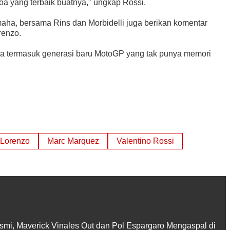
oa yang terbaik buatnya," ungkap Rossi.
maha, bersama Rins dan Morbidelli juga berikan komentar
renzo.
na termasuk generasi baru MotoGP yang tak punya memori
 Lorenzo
Marc Marquez
Valentino Rossi
smi, Maverick Vinales Out dan Pol Espargaro Mengaspal di