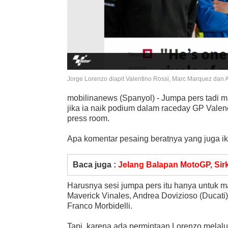
Jorge Lorenzo diapit Valentino Rossi, Marc Marquez dan 
mobilinanews (Spanyol) - Jumpa pers tadi ma
jika ia naik podium dalam raceday GP Valenci
press room.
Apa komentar pesaing beratnya yang juga ik
Baca juga :
Jelang Balapan MotoGP, Sir
Harusnya sesi jumpa pers itu hanya untuk 
Maverick Vinales, Andrea Dovizioso (Ducat
Franco Morbidelli.
Tapi, karena ada permintaan Lorenzo melal