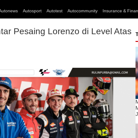
Autonews
Autosport
Autotest
Autocommunity
Insurance & Fina
ar Pesaing Lorenzo di Level Atas
M
M
J