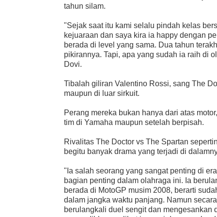
tahun silam.
"Sejak saat itu kami selalu pindah kelas b
kejuaraan dan saya kira ia happy dengan per
berada di level yang sama. Dua tahun tera
pikirannya. Tapi, apa yang sudah ia raih di 
Dovi.
Tibalah giliran Valentino Rossi, sang The D
maupun di luar sirkuit.
Perang mereka bukan hanya dari atas motor, 
tim di Yamaha maupun setelah berpisah.
Rivalitas The Doctor vs The Spartan sepert
begitu banyak drama yang terjadi di dalamn
"Ia salah seorang yang sangat penting di er
bagian penting dalam olahraga ini. Ia ber
berada di MotoGP musim 2008, berarti sudah l
dalam jangka waktu panjang. Namun secara pr
berulangkali duel sengit dan mengesankan di