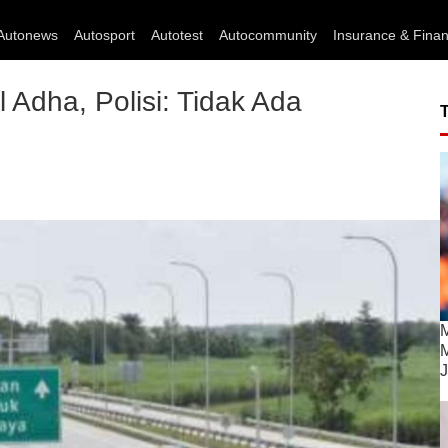
Autonews
Autosport
Autotest
Autocommunity
Insurance & Fina
l Adha, Polisi: Tidak Ada
M
M
J