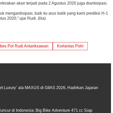
rkirakan akan terjadi pada 2 Agustus 2020 juga diantisipasi.
k mengantisipasi, baik itu arus balik yang kami prediksi H-1
s 2020,” ujar Rudi. (lila)
es Pol Rudi Antariksawan
Korlantas Polri
et Luxury` ala MAXUS di GIIAS 2026, Hadirkan Jajaran
cur di Indonesia: Big Bike Adventure 471 cc Siap