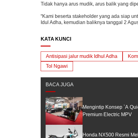
Tidak hanya arus mudik, arus balik yang dipe
“Kami beserta stakeholder yang ada siap untu
Idul Adha, kemudian baliknya tanggal 2 Agustu
KATA KUNCI
Antisipasi jalur mudik Idhul Adha
Komb
Tol Ngawi
BACA JUGA
Mengintip Konsep `A Qui
Premium Electric MPV
Honda NX500 Resmi Melun