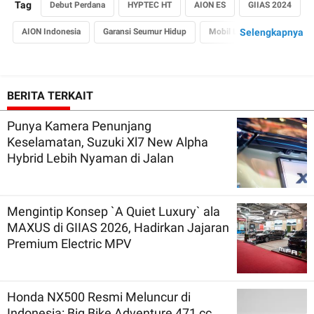
Tag
Debut Perdana
HYPTEC HT
AION ES
GIIAS 2024
AION Indonesia
Garansi Seumur Hidup
Mobil Listrik
Selengkapnya
BERITA TERKAIT
Punya Kamera Penunjang
Keselamatan, Suzuki Xl7 New Alpha
Hybrid Lebih Nyaman di Jalan
Mengintip Konsep `A Quiet Luxury` ala
MAXUS di GIIAS 2026, Hadirkan Jajaran
Premium Electric MPV
Honda NX500 Resmi Meluncur di
Indonesia: Big Bike Adventure 471 cc