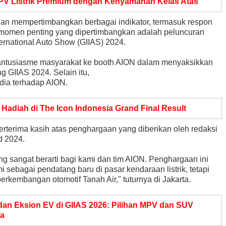
V Listrik Premium dengan Kenyamanan Kelas Atas
gan mempertimbangkan berbagai indikator, termasuk respon
 momen penting yang dipertimbangkan adalah peluncuran
ternational Auto Show (GIIAS) 2024.
an antusiasme masyarakat ke booth AION dalam menyaksikkan
g GIIAS 2024. Selain itu,
edia terhadap AION.
 Hadiah di The Icon Indonesia Grand Final Result
rterima kasih atas penghargaan yang diberikan oleh redaksi
d 2024.
 sangat berarti bagi kami dan tim AION. Penghargaan ini
sebagai pendatang baru di pasar kendaraan listrik, tetapi
kembangan otomotif Tanah Air," tuturnya di Jakarta.
dan Eksion EV di GIIAS 2026: Pilihan MPV dan SUV
ia