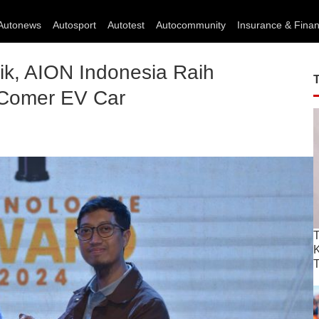
Autonews
Autosport
Autotest
Autocommunity
Insurance & Fina
rik, AION Indonesia Raih
Comer EV Car
T
T