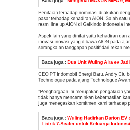
Baca juga :
Mengenal MAXUS MIFA 9, MP
Penilaian terhadap nominasi dilakukan den
pasar terhadap kehadiran AION. Salah satu
resmi line up AION di Gaikindo Indonesia In
Aspek lain yang dinilai yaitu kehadiran d
inovasi-inovasi yang dibawa AION pada ajan
serangkaian tanggapan positif dari rekan m
Baca juga :
Dua Unit Wuling Aira ev Jadi
CEO PT Indomobil Energi Baru, Andry Ciu be
Technologue pada ajang Technologue Awar
"Penghargaan ini merupakan pengakuan yang
tidak hanya mencerminkan keberhasilan kami 
juga menegaskan komitmen kami terhadap per
Baca juga :
Wuling Hadirkan Darion EV 
Listrik 7-Seater untuk Keluarga Indones