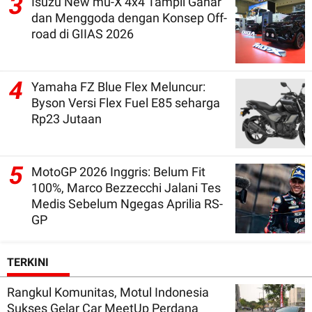
3
Isuzu New mu-X 4x4 Tampil Gahar
dan Menggoda dengan Konsep Off-
road di GIIAS 2026
4
Yamaha FZ Blue Flex Meluncur:
Byson Versi Flex Fuel E85 seharga
Rp23 Jutaan
5
MotoGP 2026 Inggris: Belum Fit
100%, Marco Bezzecchi Jalani Tes
Medis Sebelum Ngegas Aprilia RS-
GP
TERKINI
Rangkul Komunitas, Motul Indonesia
Sukses Gelar Car MeetUp Perdana