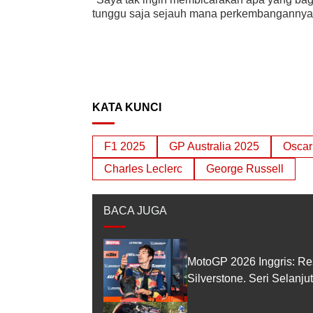
tunggu saja sejauh mana perkembangannya,"
KATA KUNCI
F1 2025
GP Australia 2025
Oscar 
Charles Leclerc
George Russell
BACA JUGA
MotoGP 2026 Inggris: Re
Silverstone. Seri Selanj