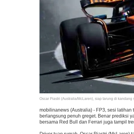
Oscar Piastri (Australia/McLaren), siap tarung di kandang s
mobilinanews (Australia) - FP3, sesi latihan 
berlangsung penuh greget. Benar prediksi y
bersama Red Bull dan Ferrari juga tampil tr
Driver tuan rumah, Oscar Piastri (McLaren) t