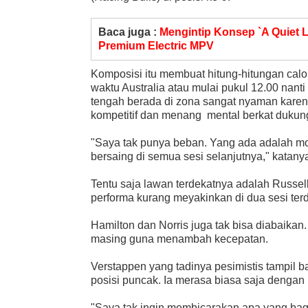
Baca juga :
Mengintip Konsep `A Quiet L
Premium Electric MPV
Komposisi itu membuat hitung-hitungan calon 
waktu Australia atau mulai pukul 12.00 nanti
tengah berada di zona sangat nyaman kare
kompetitif dan menang mental berkat dukun
"Saya tak punya beban. Yang ada adalah mo
bersaing di semua sesi selanjutnya," katany
Tentu saja lawan terdekatnya adalah Russel
performa kurang meyakinkan di dua sesi ter
Hamilton dan Norris juga tak bisa diabaikan
masing guna menambah kecepatan.
Verstappen yang tadinya pesimistis tampil ba
posisi puncak. Ia merasa biasa saja dengan
"Saya tak ingin membicarakan apa yang bagu