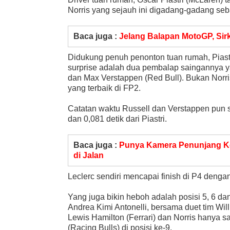
Norris yang sejauh ini digadang-gadang sebag
Baca juga :
Jelang Balapan MotoGP, Sir
Didukung penuh penonton tuan rumah, Piast
surprise adalah dua pembalap saingannya y
dan Max Verstappen (Red Bull). Bukan Norris
yang terbaik di FP2.
Catatan waktu Russell dan Verstappen pun
dan 0,081 detik dari Piastri.
Baca juga :
Punya Kamera Penunjang Ke
di Jalan
Leclerc sendiri mencapai finish di P4 dengan 
Yang juga bikin heboh adalah posisi 5, 6 dan
Andrea Kimi Antonelli, bersama duet tim Wil
Lewis Hamilton (Ferrari) dan Norris hanya 
(Racing Bulls) di posisi ke-9.