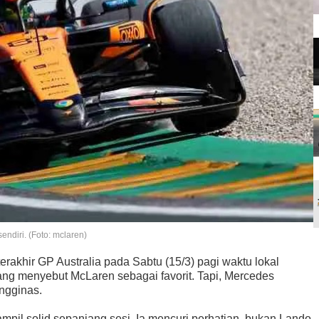
endiri. (Foto: mclaren)
terakhir GP Australia pada Sabtu (15/3) pagi waktu lokal
ang menyebut McLaren sebagai favorit. Tapi, Mercedes
engginas.
ampil solid sepanjang sesi. Ia mencuri perhatian, bukan Lando