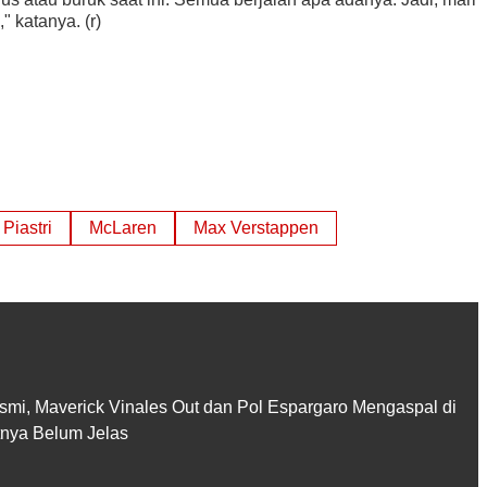
 katanya. (r)
Piastri
McLaren
Max Verstappen
smi, Maverick Vinales Out dan Pol Espargaro Mengaspal di
utnya Belum Jelas