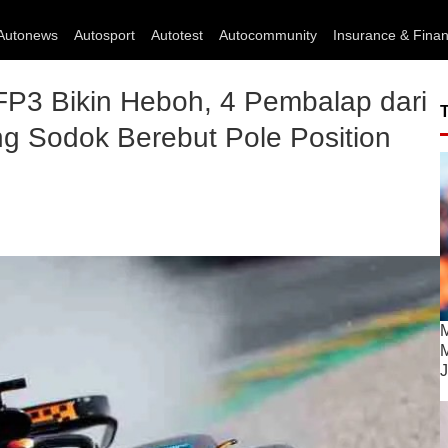
Autonews
Autosport
Autotest
Autocommunity
Insurance & Fina
 FP3 Bikin Heboh, 4 Pembalap dari
ng Sodok Berebut Pole Position
M
M
J