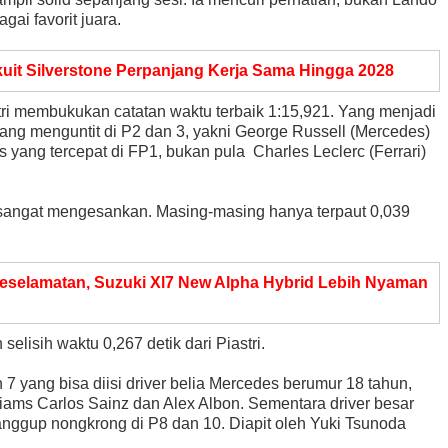
ai favorit juara.
kuit Silverstone Perpanjang Kerja Sama Hingga 2028
ri membukukan catatan waktu terbaik 1:15,921. Yang menjadi
ang menguntit di P2 dan 3, yakni George Russell (Mercedes)
 yang tercepat di FP1, bukan pula Charles Leclerc (Ferrari)
 sangat mengesankan. Masing-masing hanya terpaut 0,039
selamatan, Suzuki Xl7 New Alpha Hybrid Lebih Nyaman
selisih waktu 0,267 detik dari Piastri.
 7 yang bisa diisi driver belia Mercedes berumur 18 tahun,
liams Carlos Sainz dan Alex Albon. Sementara driver besar
sanggup nongkrong di P8 dan 10. Diapit oleh Yuki Tsunoda