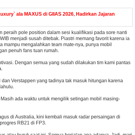
uxury` ala MAXUS di GIIAS 2026, Hadirkan Jajaran
peraih pole position dalam sesi kualifikasi pada sore nanti
 WIB menjadi susah ditebak. Piastri memang favorit karena ia
na mampu mengalahkan team mate-nya, punya mobil
gan penuh fans tuan rumah.
tivasi. Dengan semua yang sudah dilakukan tim kami pantas
a.
l dan Verstappen yang tadinya tak masuk hitungan karena
dahulu.
. Masih ada waktu untuk mengilik setingan mobil masing-
gus di Australia, kini kembali masuk radar persaingan di
 progres RB21 di FP3.
s atau buruk saat ini. Semua berjalan apa adanya. Jadi, mari