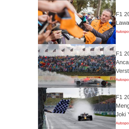
F1 2
Lawa
Autospo
F1 2
Anca
Vers
Autospo
F1 2
Meng
Joki
Autospo