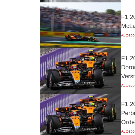
F1 20
McLa
Autospo
F1 2
Doro
Vers
Autospo
F1 20
Perb
Orde
Autospo