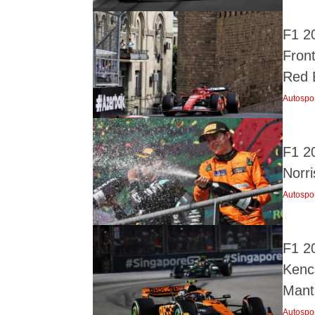
F1 20
Fron
Red 
Autospo
F1 2
Norr
Autospo
F1 2
Kenc
Mant
Autospo