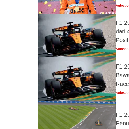
Autospo
F1 2
dari
Posit
Autospo
F1 20
Bawa
Race
Autospo
F1 2
Penu