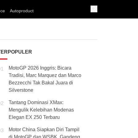
nce
Autoproduct
TERPOPULER
MotoGP 2026 Inggris: Bicara
01
Tradisi, Marc Marquez dan Marco
Bezzecchi Tak Bakal Juara di
Silverstone
Tantang Dominasi XMax:
02
Mengulik Kelebihan Modenas
Elegan EX 250 Terbaru
Motor China Siapkan Diri Tampil
03
di MotoGP dan WSBK, Gandeng