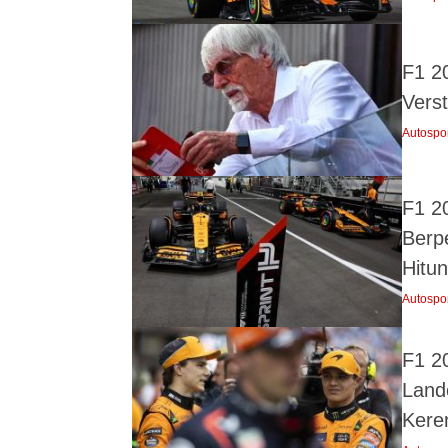
F1 2
Vers
Autospo
F1 2
Berpe
Hitu
Autospo
F1 2
Land
Kere