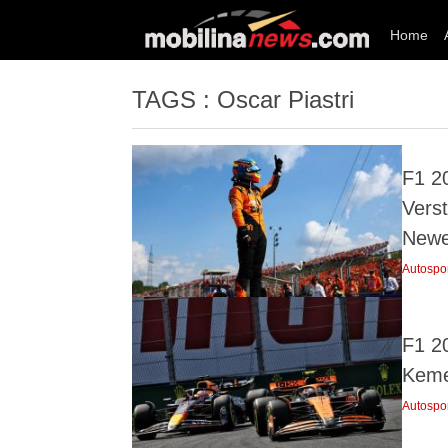
Home
TAGS : Oscar Piastri
F1 2
Vers
New
Autospo
F1 2
Keme
Autospo