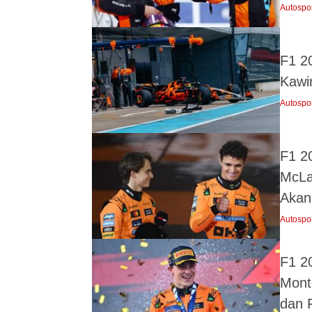
Autospo
F1 2
Kawi
Autospo
F1 2
McLa
Akan
Autospo
F1 2
Mont
dan F