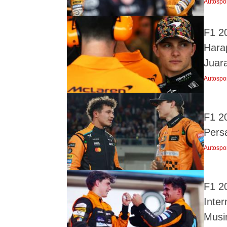
Autospo
F1 2
Hara
Juara
Autospo
F1 20
Pers
Autospo
F1 2
Inter
Mus