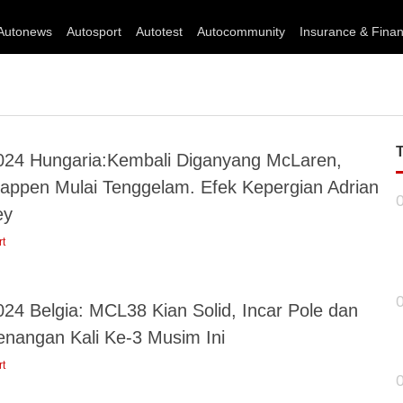
Autonews
Autosport
Autotest
Autocommunity
Insurance & Fina
024 Hungaria:Kembali Diganyang McLaren,
tappen Mulai Tenggelam. Efek Kepergian Adrian
ey
rt
024 Belgia: MCL38 Kian Solid, Incar Pole dan
nangan Kali Ke-3 Musim Ini
rt