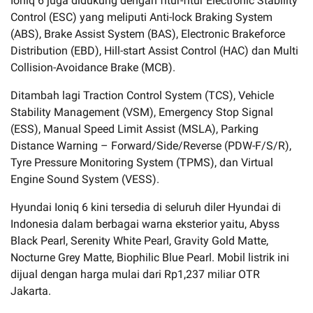
Ioniq 6 juga didukung dengan fitur-fitur Electronic Stability
Control (ESC) yang meliputi Anti-lock Braking System
(ABS), Brake Assist System (BAS), Electronic Brakeforce
Distribution (EBD), Hill-start Assist Control (HAC) dan Multi
Collision-Avoidance Brake (MCB).
Ditambah lagi Traction Control System (TCS), Vehicle
Stability Management (VSM), Emergency Stop Signal
(ESS), Manual Speed Limit Assist (MSLA), Parking
Distance Warning – Forward/Side/Reverse (PDW-F/S/R),
Tyre Pressure Monitoring System (TPMS), dan Virtual
Engine Sound System (VESS).
Hyundai Ioniq 6 kini tersedia di seluruh diler Hyundai di
Indonesia dalam berbagai warna eksterior yaitu, Abyss
Black Pearl, Serenity White Pearl, Gravity Gold Matte,
Nocturne Grey Matte, Biophilic Blue Pearl. Mobil listrik ini
dijual dengan harga mulai dari Rp1,237 miliar OTR
Jakarta.