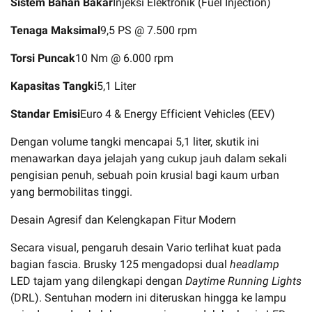
Sistem Bahan Bakar
Injeksi Elektronik (Fuel Injection)
Tenaga Maksimal
9,5 PS @ 7.500 rpm
Torsi Puncak
10 Nm @ 6.000 rpm
Kapasitas Tangki
5,1 Liter
Standar Emisi
Euro 4 & Energy Efficient Vehicles (EEV)
Dengan volume tangki mencapai 5,1 liter, skutik ini
menawarkan daya jelajah yang cukup jauh dalam sekali
pengisian penuh, sebuah poin krusial bagi kaum urban
yang bermobilitas tinggi.
Desain Agresif dan Kelengkapan Fitur Modern
Secara visual, pengaruh desain Vario terlihat kuat pada
bagian fascia. Brusky 125 mengadopsi dual
headlamp
LED tajam yang dilengkapi dengan
Daytime Running Lights
(DRL). Sentuhan modern ini diteruskan hingga ke lampu