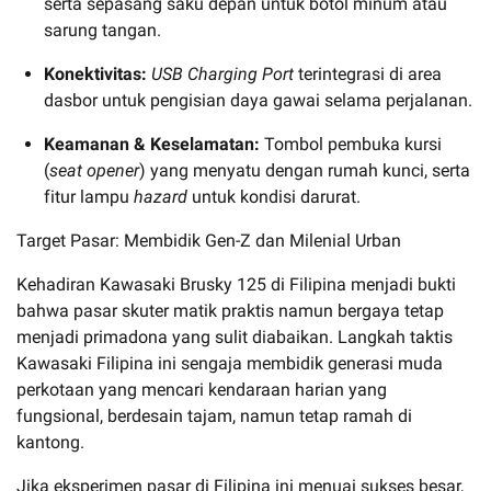
serta sepasang saku depan untuk botol minum atau
sarung tangan.
Konektivitas:
USB Charging Port
terintegrasi di area
dasbor untuk pengisian daya gawai selama perjalanan.
Keamanan & Keselamatan:
Tombol pembuka kursi
(
seat opener
) yang menyatu dengan rumah kunci, serta
fitur lampu
hazard
untuk kondisi darurat.
Target Pasar: Membidik Gen-Z dan Milenial Urban
Kehadiran Kawasaki Brusky 125 di Filipina menjadi bukti
bahwa pasar skuter matik praktis namun bergaya tetap
menjadi primadona yang sulit diabaikan. Langkah taktis
Kawasaki Filipina ini sengaja membidik generasi muda
perkotaan yang mencari kendaraan harian yang
fungsional, berdesain tajam, namun tetap ramah di
kantong.
Jika eksperimen pasar di Filipina ini menuai sukses besar,