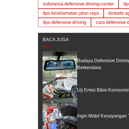
indonesia-defensive-driving-center
ti
tips keselamatan jalan raya
bintarto 
tips defensive driving
cara defensive d
BACA JUGA
Budaya Defensive Drivi
Berkendara
Uji Emisi Bikin Konsumsi
Ingin Mobil Kesayangan Tid