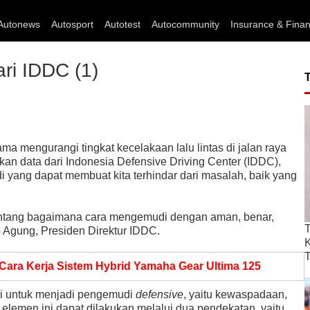
Autonews
Autosport
Autotest
Autocommunity
Insurance & Fina
ari IDDC (1)
tama mengurangi tingkat kecelakaan lalu lintas di jalan raya
kan data dari Indonesia Defensive Driving Center (IDDC),
 yang dapat membuat kita terhindar dari masalah, baik yang
tentang bagaimana cara mengemudi dengan aman, benar,
T
o Agung, Presiden Direktur IDDC.
T
 Cara Kerja Sistem Hybrid Yamaha Gear Ultima 125
hi untuk menjadi pengemudi
defensive
, yaitu kewaspadaan,
 elemen ini dapat dilakukan melalui dua pendekatan, yaitu