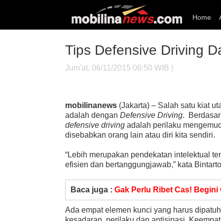
Home
Tips Defensive Driving D
Jum'at, 06/11/2015 06:50 WIB |
mobilinanews
(Jakarta) – Salah satu kiat u
adalah dengan
Defensive Driving
. Berdasar
defensive driving
adalah perilaku mengemudi
disebabkan orang lain atau diri kita sendiri.
“Lebih merupakan pendekatan intelektual 
efisien dan bertanggungjawab,” kata Bintart
Baca juga :
Gak Perlu Ribet Cas! Begini
Ada empat elemen kunci yang harus dipatu
kesadaran, perilaku dan antisipasi. Keempat