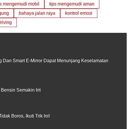
ps mengemudi mobil
tips mengemudi aman
agung
bahaya jalan raya
kontrol emosi
riving
ng Dan Smart E-Mirror Dapat Menunjang Keselamatan
 Bensin Semakin Irit
ak Boros, Ikuti Trik Ini!