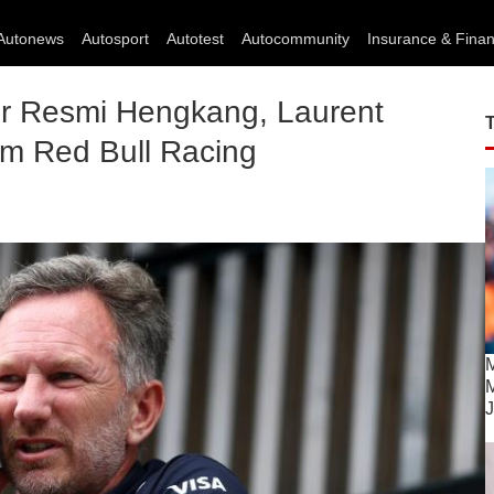
Autonews
Autosport
Autotest
Autocommunity
Insurance & Fina
er Resmi Hengkang, Laurent
m Red Bull Racing
M
M
J