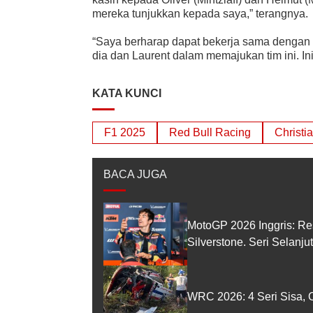
mereka tunjukkan kepada saya,” terangnya.
“Saya berharap dapat bekerja sama dengan P
dia dan Laurent dalam memajukan tim ini. In
KATA KUNCI
F1 2025
Red Bull Racing
Christi
BACA JUGA
MotoGP 2026 Inggris: Re
Silverstone. Seri Selanj
WRC 2026: 4 Seri Sisa, O