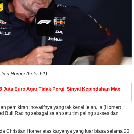
stian Horner (Foto: F1)
8 Juta Euro Agar Tidak Pergi. Sinyal Kepindahan Max
 pemikiran inovatifnya yang tak kenal lelah, ia (Horner)
d Bull Racing sebagai salah satu tim paling sukses dan
a Christian Horner atas karyanya yang luar biasa selama 20