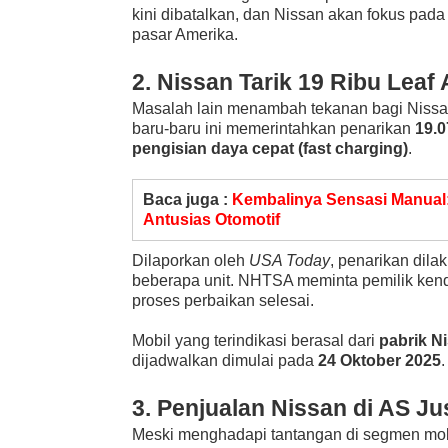
kini dibatalkan, dan Nissan akan fokus pad
pasar Amerika.
2. Nissan Tarik 19 Ribu Leaf
Masalah lain menambah tekanan bagi Niss
baru-baru ini memerintahkan penarikan
19.0
pengisian daya cepat (fast charging)
.
Baca juga :
Kembalinya Sensasi Manual:
Antusias Otomotif
Dilaporkan oleh
USA Today
, penarikan dil
beberapa unit. NHTSA meminta pemilik ke
proses perbaikan selesai.
Mobil yang terindikasi berasal dari
pabrik N
dijadwalkan dimulai pada
24 Oktober 2025
.
3. Penjualan Nissan di AS Ju
Meski menghadapi tantangan di segmen mobil