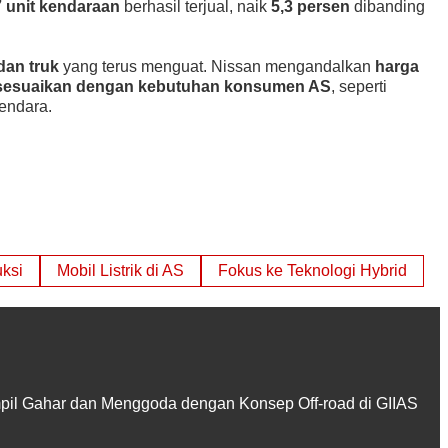
 unit kendaraan
berhasil terjual, naik
5,3 persen
dibanding
dan truk
yang terus menguat. Nissan mengandalkan
harga
disesuaikan dengan kebutuhan konsumen AS
, seperti
endara.
ksi
Mobil Listrik di AS
Fokus ke Teknologi Hybrid
pil Gahar dan Menggoda dengan Konsep Off-road di GIIAS