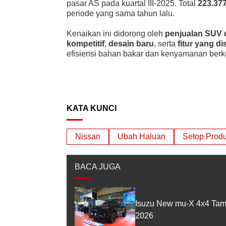
pasar AS pada kuartal III-2025. Total
223.377
periode yang sama tahun lalu.
Kenaikan ini didorong oleh
penjualan SUV 
kompetitif
,
desain baru
, serta
fitur yang 
efisiensi bahan bakar dan kenyamanan berk
KATA KUNCI
Nissan
Ubah Haluan
Setop Produ
BACA JUGA
Isuzu New mu-X 4x4 Tam
2026