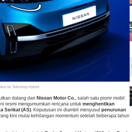
okus ke Teknologi Hybrid
tkan datang dari
Nissan Motor Co.
, salah satu pionir mobil
ng ini resmi mengumumkan rencana untuk
menghentikan
a Serikat (AS)
. Keputusan ini diambil menyusul
penurunan
yang kini mulai kehilangan momentum setelah beberapa tahun