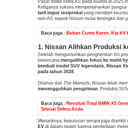
Pasar mobil listrik AS pada kuartal III-2025
Ketiganya sukses mempertahankan pangsa 
tarif impor resiprokal
yang memberi keuntung
non-AS seperti Nissan mulai tersingkir dari p
Baca juga :
Bukan Cuma Keren, Kia K4 
1. Nissan Alihkan Produksi k
Setelah mengumumkan penghentian lini produ
berencana
mengalihkan fokus ke mobil hy
kembali model SUV legendaris, Nissan Xt
pada tahun 2028
.
Dilansir dari
The Mainichi
, Nissan telah mem
menangguhkan pengiriman
. Produksi SUV
Baca juga :
Revolusi Total BMW X5 Gener
Sesuai Selera Anda
Menariknya, keputusan serupa juga diambil
EV
di dalam negeri karena permintaan mele