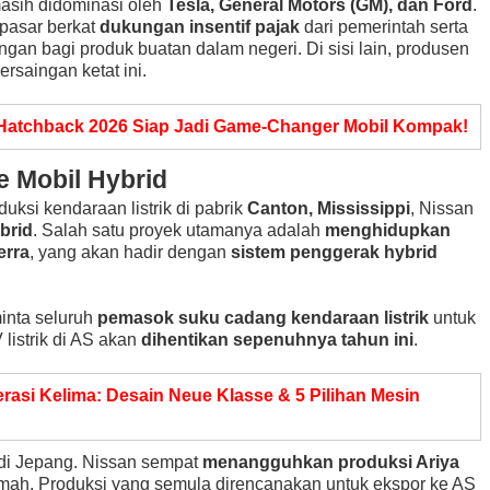
 masih didominasi oleh
Tesla, General Motors (GM), dan Ford
.
pasar berkat
dukungan insentif pajak
dari pemerintah serta
an bagi produk buatan dalam negeri. Di sisi lain, produsen
ersaingan ketat ini.
Hatchback 2026 Siap Jadi Game-Changer Mobil Kompak!
e Mobil Hybrid
ksi kendaraan listrik di pabrik
Canton, Mississippi
, Nissan
brid
. Salah satu proyek utamanya adalah
menghidupkan
erra
, yang akan hadir dengan
sistem penggerak hybrid
inta seluruh
pemasok suku cadang kendaraan listrik
untuk
 listrik di AS akan
dihentikan sepenuhnya tahun ini
.
asi Kelima: Desain Neue Klasse & 5 Pilihan Mesin
 di Jepang. Nissan sempat
menangguhkan produksi Ariya
mah. Produksi yang semula direncanakan untuk ekspor ke AS