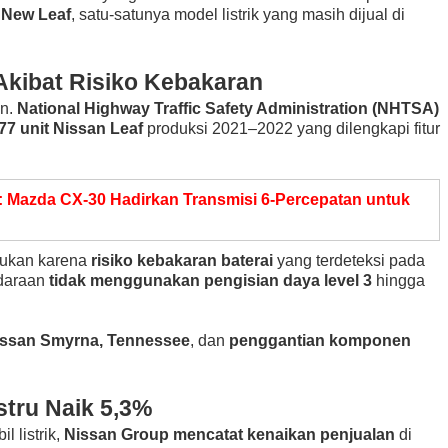
a
New Leaf
, satu-satunya model listrik yang masih dijual di
 Akibat Risiko Kebakaran
an.
National Highway Traffic Safety Administration (NHTSA)
77 unit Nissan Leaf
produksi 2021–2022 yang dilengkapi fitur
 Mazda CX-30 Hadirkan Transmisi 6-Percepatan untuk
akukan karena
risiko kebakaran baterai
yang terdeteksi pada
ndaraan
tidak menggunakan pengisian daya level 3
hingga
issan Smyrna, Tennessee
, dan
penggantian komponen
stru Naik 5,3%
 listrik,
Nissan Group mencatat kenaikan penjualan
di