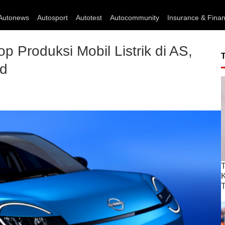
Autonews
Autosport
Autotest
Autocommunity
Insurance & Fina
 Produksi Mobil Listrik di AS,
id
o
T
T