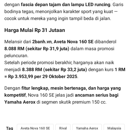
dengan
fascia depan tajam dan lampu LED runcing
. Garis
bodinya tegas, menonjolkan karakter sport yang kuat —
cocok untuk mereka yang ingin tampil beda di jalan.
Harga Mulai Rp 31 Jutaan
Melansir dari
2banh.vn
,
Aveta Nova 160 SE
dibanderol
8.088 RM (sekitar Rp 31,9 juta)
dalam masa promosi
peluncuran.
Setelah periode promosi berakhir, harganya akan naik
menjadi
8.388 RM (sekitar Rp 33,2 juta)
dengan kurs
1 RM
= Rp 3.953,99 per 29 Oktober 2025
.
Dengan
fitur lengkap, mesin bertenaga, dan harga yang
kompetitif
, Nova 160 SE jelas jadi
ancaman serius bagi
Yamaha Aerox
di segmen skutik premium 150 cc.
Tag
Aveta Nova 160 SE
Rival
Yamaha Aerox
Malaysia