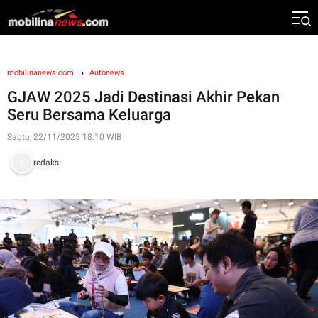
mobilinanews.com
Autonews
GJAW 2025 Jadi Destinasi Akhir Pekan
Seru Bersama Keluarga
Sabtu, 22/11/2025 18:10 WIB
redaksi