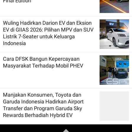
Final Edition
Wuling Hadirkan Darion EV dan Eksion
EV di GIIAS 2026: Pilihan MPV dan SUV
Listrik 7-Seater untuk Keluarga
Indonesia
Cara DFSK Bangun Kepercayaan
Masyarakat Terhadap Mobil PHEV
Manjakan Konsumen, Toyota dan
Garuda Indonesia Hadirkan Airport
Transfer dan Program Garuda Sky
Rewards Berhadiah Hybrid EV