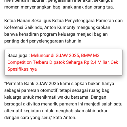
memberikan hiburan, pengalaman interaktif, sekaligus
momen menyenangkan bagi anak-anak dan orang tua.
Ketua Harian Sekaligus Ketua Penyelenggara Pameran dan
Koferensi Gaikindo, Anton Kumonty mengungkapkan
bahwa kehadiran program keluarga menjadi bagian
penting dari penyelenggaraan tahun ini.
Baca juga :
Meluncur di GJAW 2025, BMW M3
Competition Terbaru Dipatok Seharga Rp 2,4 Miliar, Cek
Spesifikasinya
“Permata Bank GJAW 2025 kami siapkan bukan hanya
sebagai pameran otomotif, tetapi sebagai ruang bagi
keluarga untuk menikmati waktu bersama. Dengan
berbagai aktivitas menarik, pameran ini menjadi salah satu
alternatif kegiatan untuk menghabiskan akhir pekan
dengan cara yang seru,” kata Anton.