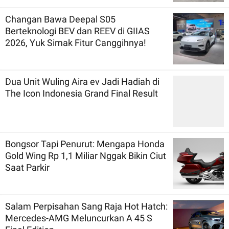
Changan Bawa Deepal S05
Berteknologi BEV dan REEV di GIIAS
2026, Yuk Simak Fitur Canggihnya!
Dua Unit Wuling Aira ev Jadi Hadiah di
The Icon Indonesia Grand Final Result
Bongsor Tapi Penurut: Mengapa Honda
Gold Wing Rp 1,1 Miliar Nggak Bikin Ciut
Saat Parkir
Salam Perpisahan Sang Raja Hot Hatch:
Mercedes-AMG Meluncurkan A 45 S