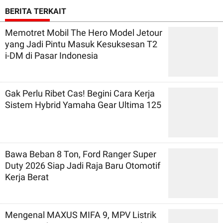
BERITA TERKAIT
Memotret Mobil The Hero Model Jetour
yang Jadi Pintu Masuk Kesuksesan T2
i-DM di Pasar Indonesia
Gak Perlu Ribet Cas! Begini Cara Kerja
Sistem Hybrid Yamaha Gear Ultima 125
Bawa Beban 8 Ton, Ford Ranger Super
Duty 2026 Siap Jadi Raja Baru Otomotif
Kerja Berat
Mengenal MAXUS MIFA 9, MPV Listrik