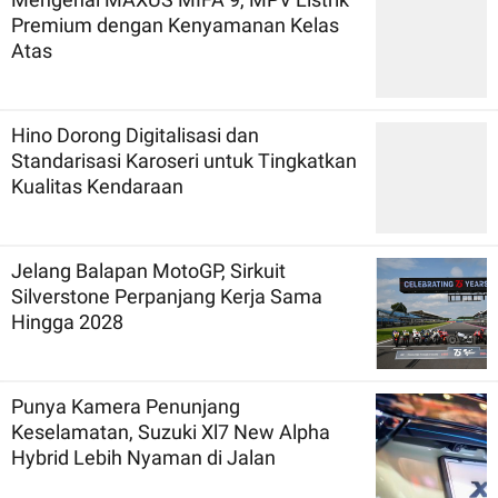
Premium dengan Kenyamanan Kelas
Atas
Hino Dorong Digitalisasi dan
Standarisasi Karoseri untuk Tingkatkan
Kualitas Kendaraan
Jelang Balapan MotoGP, Sirkuit
Silverstone Perpanjang Kerja Sama
Hingga 2028
Punya Kamera Penunjang
Keselamatan, Suzuki Xl7 New Alpha
Hybrid Lebih Nyaman di Jalan