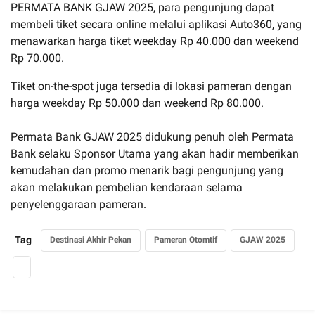
PERMATA BANK GJAW 2025, para pengunjung dapat
membeli tiket secara online melalui aplikasi Auto360, yang
menawarkan harga tiket weekday Rp 40.000 dan weekend
Rp 70.000.
Tiket on-the-spot juga tersedia di lokasi pameran dengan
harga weekday Rp 50.000 dan weekend Rp 80.000.
Permata Bank GJAW 2025 didukung penuh oleh Permata
Bank selaku Sponsor Utama yang akan hadir memberikan
kemudahan dan promo menarik bagi pengunjung yang
akan melakukan pembelian kendaraan selama
penyelenggaraan pameran.
Tag
Destinasi Akhir Pekan
Pameran Otomtif
GJAW 2025