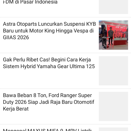
i-DM di Pasar Indonesia
Astra Otoparts Luncurkan Suspensi KYB
Baru untuk Motor King Hingga Vespa di
GIIAS 2026
Gak Perlu Ribet Cas! Begini Cara Kerja
Sistem Hybrid Yamaha Gear Ultima 125
Bawa Beban 8 Ton, Ford Ranger Super
Duty 2026 Siap Jadi Raja Baru Otomotif
Kerja Berat
Mengenal MAXUS MIFA 9, MPV Listrik