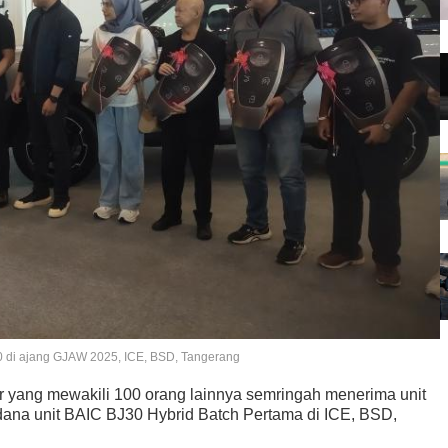
 di ajang GJAW 2025, ICE, BSD, Tangerang
r yang mewakili 100 orang lainnya semringah menerima unit
dana unit BAIC BJ30 Hybrid Batch Pertama di ICE, BSD,