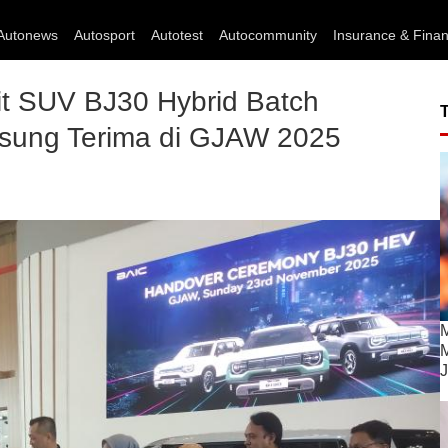
Autonews
Autosport
Autotest
Autocommunity
Insurance & Fina
it SUV BJ30 Hybrid Batch
sung Terima di GJAW 2025
M
M
J