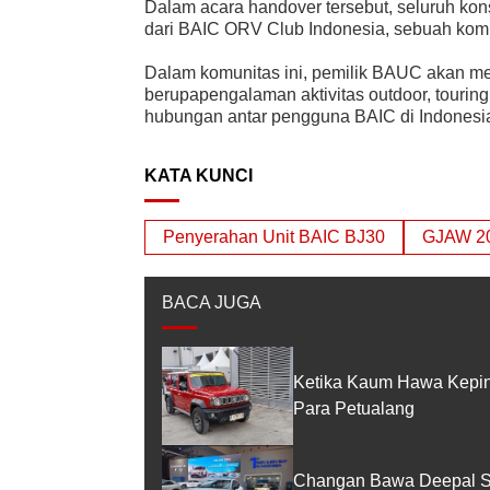
Dalam acara handover tersebut, seluruh ko
dari BAIC ORV Club Indonesia, sebuah komu
Dalam komunitas ini, pemilik BAUC akan me
berupapengalaman aktivitas outdoor, tourin
hubungan antar pengguna BAIC di Indonesi
KATA KUNCI
Penyerahan Unit BAIC BJ30
GJAW 2
BACA JUGA
Ketika Kaum Hawa Kepinc
Para Petualang
Changan Bawa Deepal S0