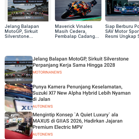
Jelang Balapan
Maverick Vinales
Siap Berburu P
MotoGP, Sirkuit
Masih Cedera,
SAV Motor Spor
Silverstone
Pembalap Cadangan
Resmi Ungkap 
Perpanjang Kerja
Pol Espargarodi Siap
Balap Musim 2
Sama Hingga 2028
Bertarung untuk
MotoGP Inggris
Jelang Balapan MotoGP, Sirkuit Silverstone
Perpanjang Kerja Sama Hingga 2028
MOTORINANEWS
Punya Kamera Penunjang Keselamatan,
Suzuki Xl7 New Alpha Hybrid Lebih Nyaman
di Jalan
AUTONEWS
Mengintip Konsep `A Quiet Luxury` ala
MAXUS di GIIAS 2026, Hadirkan Jajaran
Premium Electric MPV
AUTONEWS