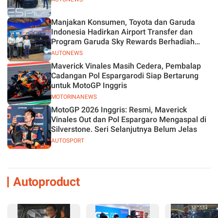
Manjakan Konsumen, Toyota dan Garuda
Indonesia Hadirkan Airport Transfer dan
Program Garuda Sky Rewards Berhadiah
Hybrid EV
AUTONEWS
Maverick Vinales Masih Cedera, Pembalap
Cadangan Pol Espargarodi Siap Bertarung
untuk MotoGP Inggris
MOTORINANEWS
MotoGP 2026 Inggris: Resmi, Maverick
Vinales Out dan Pol Espargaro Mengaspal di
Silverstone. Seri Selanjutnya Belum Jelas
AUTOSPORT
Autoproduct