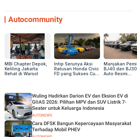
Autocommunity
MBI Chapter Depok,
Intip Serunya Aksi
Manjakan Pemil
Keliling Jakarta
Ratusan Honda Civic
BJ40 dan BJ30
Rehat di Warsol
FD yang Sukses Curi
Auto Resmi
Perhatian di Munas
Deklarasikan B
IV Ungaran!
ORV Chapter l
Touring Carita
Wuling Hadirkan Darion EV dan Eksion EV di
GIIAS 2026: Pilihan MPV dan SUV Listrik 7-
Seater untuk Keluarga Indonesia
AUTONEWS
Cara DFSK Bangun Kepercayaan Masyarakat
Terhadap Mobil PHEV
AUTONEWS