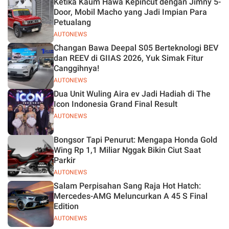
Ketika Kaum Hawa Kepincut dengan Jimny 5-
Jelas
Door, Mobil Macho yang Jadi Impian Para
Petualang
AUTONEWS
Changan Bawa Deepal S05 Berteknologi BEV
dan REEV di GIIAS 2026, Yuk Simak Fitur
Canggihnya!
AUTONEWS
Dua Unit Wuling Aira ev Jadi Hadiah di The
Icon Indonesia Grand Final Result
AUTONEWS
Bongsor Tapi Penurut: Mengapa Honda Gold
Wing Rp 1,1 Miliar Nggak Bikin Ciut Saat
Parkir
AUTONEWS
Salam Perpisahan Sang Raja Hot Hatch:
Mercedes-AMG Meluncurkan A 45 S Final
Edition
AUTONEWS