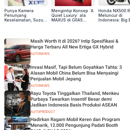
Punya Kamera
Mengintip Konsep `A
Honda NX500 R
Penunjang
Quiet Luxury` ala
Meluncur di
Keselamatan, Suzuki
MAXUS di GIIAS
Indonesia: Big 
Xl7 New Alpha
2026, Hadirkan
Adventure 471 
Hybrid Lebih Nyaman
Jajaran Premium
Siap Tempur,
di Jalan
Electric MPV
Dibanderol Rp
Juta
Masih Worth It di 2026? Intip Spesifikasi &
Harga Terbaru All New Ertiga GX Hybrid
AUTONEWS
Invasi Masif, Tapi Belum Goyahkan Tahta: 3
Alasan Mobil China Belum Bisa Menyaingi
Penjualan Mobil Jepang
AUTONEWS
Rayu Toyota Tinggalkan Thailand, Menkeu
Purbaya Tawarkan Insentif Besar demi
Jadikan Indonesia Basis Produksi ASEAN
AUTOPRODUCT
Hadirkan Ragam Mobil Keren dan Program
Menarik, 12.000 Pengunjung Padati Booth