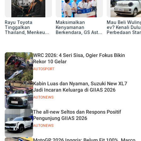
Rayu Toyota
Maksimalkan
Mau Beli Wuling
Tinggalkan
Kenyamanan
ev? Kenali Dulu
Thailand, Menkeu
Berkendara, GS Astra
Perbedaan Sta
Purbaya Tawarkan
Luncurkan EV
Range dan Lon
Insentif Besar demi
Auxiliary Battery dan
Range
Jadikan Indonesia
GS CaRe di GIIAS
Basis Produksi
2026
WRC 2026: 4 Seri Sisa, Ogier Fokus Bikin
ASEAN
Rekor 10 Gelar
AUTOSPORT
Kabin Luas dan Nyaman, Suzuki New XL7
Jadi Incaran Keluarga di GIIAS 2026
AUTONEWS
The all-new Seltos dan Respons Positif
Pengunjung GIIAS 2026
AUTONEWS
MotoGP 2026 Inggris: Belum Fit 100%, Marco