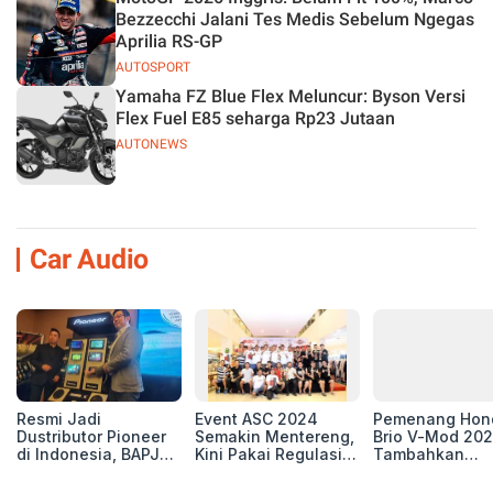
Bezzecchi Jalani Tes Medis Sebelum Ngegas
Aprilia RS-GP
AUTOSPORT
Yamaha FZ Blue Flex Meluncur: Byson Versi
Flex Fuel E85 seharga Rp23 Jutaan
AUTONEWS
Car Audio
Resmi Jadi
Event ASC 2024
Pemenang Hon
Dustributor Pioneer
Semakin Mentereng,
Brio V-Mod 20
di Indonesia, BAPJ
Kini Pakai Regulasi
Tambahkan
Luncurkan 2 Head
International IASCA
Sentuhan Drift
Unit Baru!
Proporsionalita