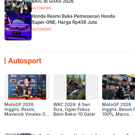
BAIC di GIIAS 2026
AUTONEWS
Honda Resmi Buka Pemesanan Honda
Super-ONE, Harga Rp438 Juta
AUTONEWS
Autosport
MotoGP 2026
WRC 2026: 4 Seri
MotoGP 2026
Inggris: Resmi,
Sisa, Ogier Fokus
Inggris: Belum F
Maverick Vinales Out
Bikin Rekor 10 Gelar
100%, Marco
dan Pol Espargaro
Bezzecchi Jala
Mengaspal di
Medis Sebelum
Silverstone. Seri
Ngegas Aprilia
Selanjutnya Belum
GP