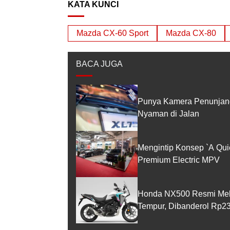
KATA KUNCI
Mazda CX-60 Sport
Mazda CX-80
BACA JUGA
Punya Kamera Penunjang
Nyaman di Jalan
Mengintip Konsep `A Qui
Premium Electric MPV
Honda NX500 Resmi Melun
Tempur, Dibanderol Rp23