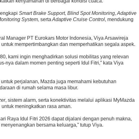
atkan kenyamanan di berbagai kondisi cuaca.
lengkapi
Smart Brake Support, Blind Spot Monitoring, Adaptive
Monitoring System,
serta
Adaptive Cruise Control
, mendukung
l Manager PT Eurokars Motor Indonesia, Viya Arsawireja
ing untuk mempertimbangkan dan memperhatikan segala aspek.
0, kami ingin menghadirkan solusi mobilitas yang relevan
-nya dalam momen penting seperti Idul Fitri,” kata Viya
 untuk perjalanan, Mazda juga memahami kebutuhan
araan di rumah selama masa libur.
zer
, sistem alarm, serta konektivitas melalui aplikasi MyMazda
 untuk meningkatkan rasa aman.
i Raya Idul Fitri 2026 dapat dijalani dengan penuh makna,
n menyenangkan bersama keluarga,” tutup Viya.