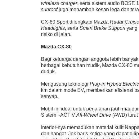
wireless charger
, serta sistem audio BOSE 1
sunroof
juga menambah kesan lega dan teran
CX-60 Sport dilengkapi Mazda
Radar Cruise
Headlights
, serta
Smart Brake Support
yang 
risiko di jalan.
Mazda CX-80
Bagi keluarga dengan anggota lebih banya
berbagai kebutuhan mudik, Mazda CX-80 me
duduk.
Mengusung teknologi
Plug-in Hybrid Electri
km dalam mode EV, memberikan efisiensi b
senyap.
Mobil ini ideal untuk perjalanan jauh maupu
Sistem i-ACTIV
All-Wheel Drive
(AWD) turut 
Interior-nya memadukan material kulit Na
dan hangat. Jok baris ketiga yang dapat dili