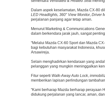
sementara
Ventilated & Heated Seat
meningk
Dalam aspek keselamatan, Mazda CX-80 di
LED Headlights, 360° View Monitor
,
Driver 
perjalanan panjang agar tetap aman.
Menurut Marketing & Communications Genera
dalam berkendara jarak jauh, sangat pent
“Melalui Mazda CX-60 Sport dan Mazda CX-8
bagi kebutuhan masyarakat Indonesia, khusus
Arsawireja.
Selain menghadirkan kendaraan yang andal
pelanggan yang mungkin meninggalkan kend
Fitur seperti
Walk-Away Auto Lock
,
immobili
memberikan lapisan perlindungan tambahan
“Kami berharap Mazda berharap perayaan Har
didukung perjalanan yang lancar, aman, da