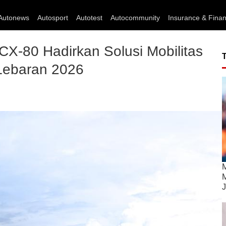
Autonews
Autosport
Autotest
Autocommunity
Insurance & Fina
X-80 Hadirkan Solusi Mobilitas
 Lebaran 2026
M
M
J