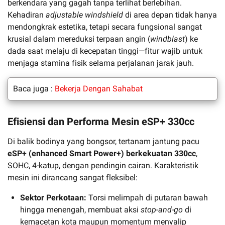
berkendara yang gagah tanpa terlihat berlebihan.
Kehadiran
adjustable windshield
di area depan tidak hanya
mendongkrak estetika, tetapi secara fungsional sangat
krusial dalam mereduksi terpaan angin (
windblast
) ke
dada saat melaju di kecepatan tinggi—fitur wajib untuk
menjaga stamina fisik selama perjalanan jarak jauh.
Baca juga :
Bekerja Dengan Sahabat
Efisiensi dan Performa Mesin eSP+ 330cc
Di balik bodinya yang bongsor, tertanam jantung pacu
eSP+ (enhanced Smart Power+) berkekuatan 330cc
,
SOHC, 4-katup, dengan pendingin cairan. Karakteristik
mesin ini dirancang sangat fleksibel:
Sektor Perkotaan:
Torsi melimpah di putaran bawah
hingga menengah, membuat aksi
stop-and-go
di
kemacetan kota maupun momentum menyalip